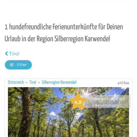
1 hundefreundliche Ferienunterkünfte für Deinen
Urlaub in der Region Silberregion Karwendel
Tirol
Filter
Österreich
>
Tirol
>
Silberregion Karwendel
a10344
Hervorragend
4,5
4
Bewertungen