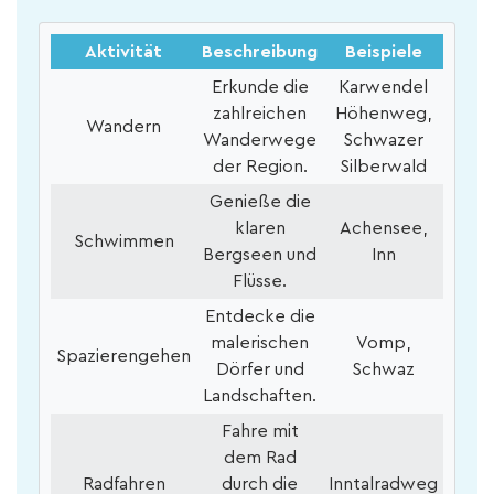
Aktivität
Beschreibung
Beispiele
Erkunde die
Karwendel
zahlreichen
Höhenweg,
Wandern
Wanderwege
Schwazer
der Region.
Silberwald
Genieße die
klaren
Achensee,
Schwimmen
Bergseen und
Inn
Flüsse.
Entdecke die
malerischen
Vomp,
Spazierengehen
Dörfer und
Schwaz
Landschaften.
Fahre mit
dem Rad
Radfahren
durch die
Inntalradweg