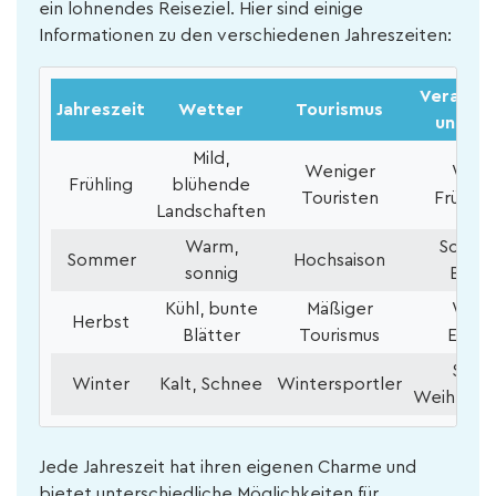
ein lohnendes Reiseziel. Hier sind einige
Informationen zu den verschiedenen Jahreszeiten:
Veransta
Jahreszeit
Wetter
Tourismus
und Akt
Mild,
Weniger
Wand
Frühling
blühende
Touristen
Frühlin
Landschaften
Warm,
Schwi
Sommer
Hochsaison
sonnig
Bergf
Kühl, bunte
Mäßiger
Wand
Herbst
Blätter
Tourismus
Ernte
Skifa
Winter
Kalt, Schnee
Wintersportler
Weihnach
Jede Jahreszeit hat ihren eigenen Charme und
bietet unterschiedliche Möglichkeiten für