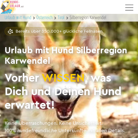
Urlaub mit Hund
Österreich
Tirol
Silberregion Karwendel
Bereits über 350.000+ glückliche Fellnasen
Urlaub mit Hund Silberregion
Karwendel
Vorher
WISSEN
, was
Dich und Deinen Hund
erwartet!
Keine Überraschungen. Keine Unsicherheit.
100% hundefreundliche Unterkünfte mit allen Details.