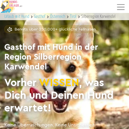
Urlaub mit Hund
Gasthof
Österreich
Tirol
Silberregion Karwendel
Bereits über 350.000+ glückliche Fellnasen
Gasthof mit Hund in der
Region Silberregion
Karwendel
Vorher
WISSEN
, was
Dich und Deinen Hund
erwartet!
Keine Überraschungen. Keine Unsicherheit.