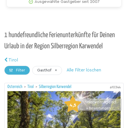
Ausgewählte Gastgeber seit 2007
1 hundefreundliche Ferienunterkünfte für Deinen
Urlaub in der Region Silberregion Karwendel
Tirol
Alle Filter löschen
Gasthof
×
Filter
Österreich
>
Tirol
>
Silberregion Karwendel
a10344
Hervorragend
4,5
4
Bewertungen