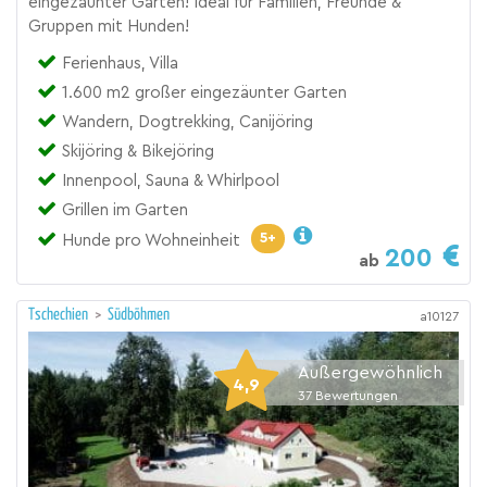
eingezäunter Garten! Ideal für Familien, Freunde &
Gruppen mit Hunden!
Ferienhaus, Villa
1.600 m2 großer eingezäunter Garten
Wandern, Dogtrekking, Canijöring
Skijöring & Bikejöring
Innenpool, Sauna & Whirlpool
Grillen im Garten
5+
Hunde pro Wohneinheit
200
ab
Tschechien
>
Südböhmen
a10127
Außergewöhnlich
4,9
37
Bewertungen