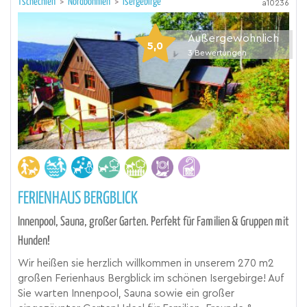
Tschechien
>
Nordböhmen
>
Isergebirge
a10236
Außergewöhnlich
5,0
3
Bewertungen
FERIENHAUS BERGBLICK
Innenpool, Sauna, großer Garten. Perfekt für Familien & Gruppen mit
Hunden!
Wir heißen sie herzlich willkommen in unserem 270 m2
großen Ferienhaus Bergblick im schönen Isergebirge! Auf
Sie warten Innenpool, Sauna sowie ein großer