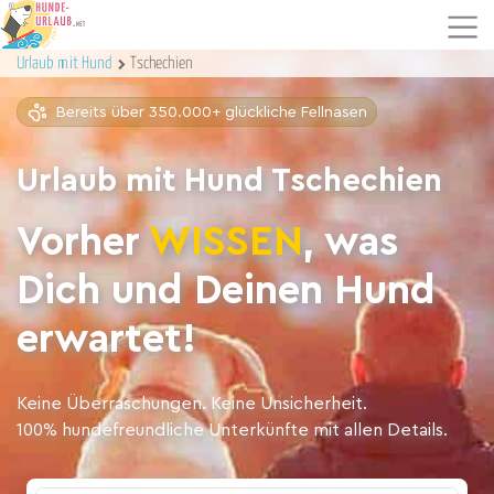
Urlaub mit Hund
Tschechien
Bereits über 350.000+ glückliche Fellnasen
Urlaub mit Hund Tschechien
Vorher
WISSEN
, was
Dich und Deinen Hund
erwartet!
Keine Überraschungen. Keine Unsicherheit.
100% hundefreundliche Unterkünfte mit allen Details.