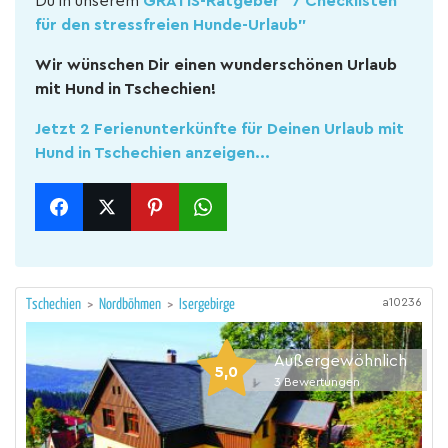
Du in unserem
GRATIS-Ratgeber "7 Checklisten
für den stressfreien Hunde-Urlaub"
Wir wünschen Dir einen wunderschönen Urlaub
mit Hund in Tschechien!
Jetzt 2 Ferienunterkünfte für Deinen Urlaub mit
Hund in Tschechien anzeigen...
a10236
Tschechien
>
Nordböhmen
>
Isergebirge
Außergewöhnlich
5,0
3
Bewertungen