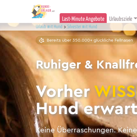
Last-Minute Angebote
Urlaubsziele
Urlaub mit Hund
Silvester mit Hund
Bereits über 350.000+ glückliche Fellnasen
Ruhiger & Knallfr
Vorher
WISS
Hund erwart
Keine Überraschungen. Keine