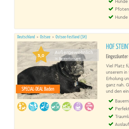
Hunde 
Pfoten
Hunde 
Deutschland
>
Ostsee
>
Ostsee-Festland (SH)
HOF STEIN
Außergewöhnlich
5,0
Eingezäunter 
16
Bewertungen
Viel Platz 
unserem in 
Erholung un
ganz nah. G
SPECIAL-DEAL Baden
und den ei
Bauern
Perfek
Trauml
Auslau