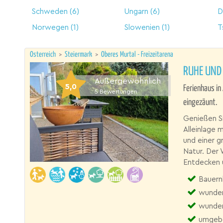
Schweden
(6)
Ungarn
(6)
D
Norwegen
(1)
Slowenien
(1)
T
Österreich
>
Steiermark
>
Oberes Murtal - Freizeitarena
RUHE UND
Außergewöhnlich
5,0
Ferienhaus in
5
Bewertungen
eingezäunt.
Genießen Si
Alleinlage 
und einer g
Natur. Der
Entdecken u
Bauern
wunder
wunder
umgebe