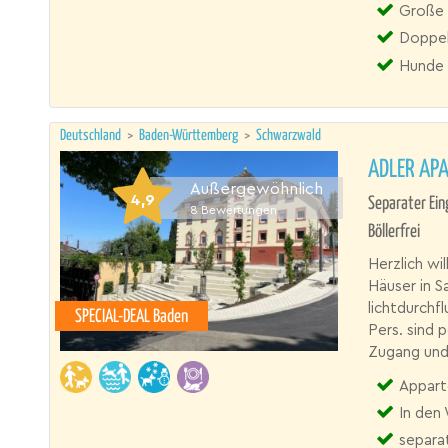
Große T
Doppel
Hunde 
Deutschland
>
Baden-Württemberg
>
Schwarzwald
ADLER AP
Außergewöhnlich
4,9
Separater Ein
8
Bewertungen
Böllerfrei
Herzlich wi
Häuser in 
lichtdurchf
SPECIAL-DEAL Baden
Pers. sind 
Zugang und
Appart
In den
separa