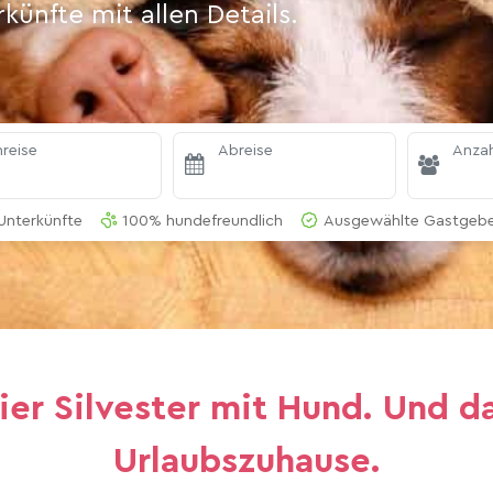
ünfte mit allen Details.
reise
Abreise
Anzah
Unterkünfte
100% hundefreundlich
Ausgewählte Gastgeber
eier Silvester mit Hund. Und d
Urlaubszuhause.