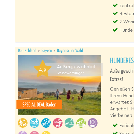
zentral
Restau
2 Wohn
Hunde 
Deutschland
>
Bayern
>
Bayerischer Wald
HUNDERES
Außergewöhnlich
4,9
Außergewöhnli
32
Bewertungen
Extras!
Genießen Si
Ihrem Hund
erwartet Si
SPECIAL-DEAL Baden
Angebot. Hi
Vierbeiner!
Ferien
Spezial