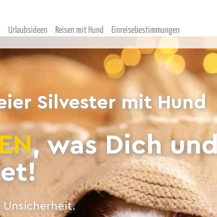
Urlaubsideen
Reisen mit Hund
Einreisebestimmungen
eier Silvester mit Hund
EN
, was Dich un
et!
 Unsicherheit.