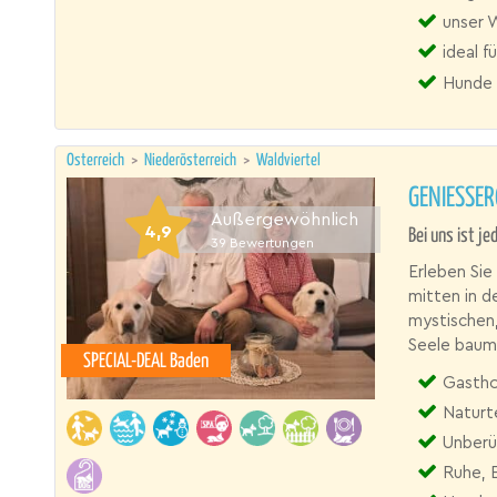
unser W
ideal 
Hunde 
Österreich
>
Niederösterreich
>
Waldviertel
GENIESSE
Außergewöhnlich
4,9
Bei uns ist j
39
Bewertungen
Erleben Sie
mitten in d
mystischen,
Seele baume
SPECIAL-DEAL Baden
Gastho
Naturt
Unberü
Ruhe, 