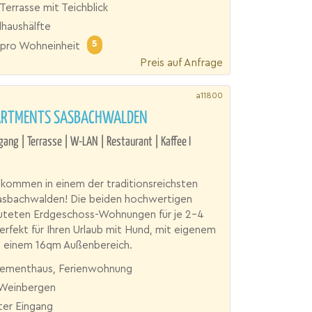
errasse mit Teichblick
haushälfte
5
pro Wohneinheit
Preis auf Anfrage
a11800
ARTMENTS SASBACHWALDEN
gang | Terrasse | W-LAN | Restaurant | Kaffee I
llkommen in einem der traditionsreichsten
Sasbachwalden! Die beiden hochwertigen
luteten Erdgeschoss-Wohnungen für je 2-4
perfekt für Ihren Urlaub mit Hund, mit eigenem
 einem 16qm Außenbereich.
ementhaus, Ferienwohnung
 Weinbergen
ter Eingang