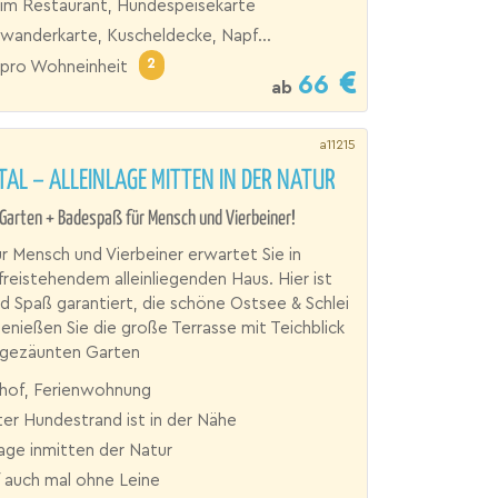
im Restaurant, Hundespeisekarte
wanderkarte, Kuscheldecke, Napf...
2
pro Wohneinheit
66
ab
a11215
TAL – ALLEINLAGE MITTEN IN DER NATUR
Garten + Badespaß für Mensch und Vierbeiner!
für Mensch und Vierbeiner erwartet Sie in
freistehendem alleinliegenden Haus. Hier ist
d Spaß garantiert, die schöne Ostsee & Schlei
enießen Sie die große Terrasse mit Teichblick
ngezäunten Garten
hof, Ferienwohnung
ter Hundestrand ist in der Nähe
age inmitten der Natur
f auch mal ohne Leine