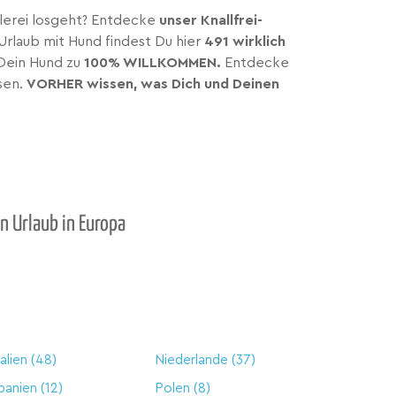
llerei losgeht? Entdecke
unser Knallfrei-
Urlaub mit Hund findest Du hier
491 wirklich
 Dein Hund zu
100% WILLKOMMEN.
Entdecke
sen.
VORHER wissen, was Dich und Deinen
n Urlaub in Europa
talien
(48)
Niederlande
(37)
panien
(12)
Polen
(8)