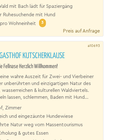
ald mit Bach lädt für Spaziergäng
für Ruhesuchende mit Hund
3
pro Wohneinheit
Preis auf Anfrage
a10693
RGASTHOF KUTSCHERKLAUSE
ede Fellnase Herzlich Willkommen!
 eine wahre Auszeit für Zwei- und Vierbeiner
er unberührten und einzigartigen Natur des
 wasserreichen & kulturellen Waldviertels.
ln lassen, schlemmen, Baden mit Hund...
f, Zimmer
eich und eingezäunte Hundewiese
hrte Natur weg vom Massentourismus
Erholung & gutes Essen