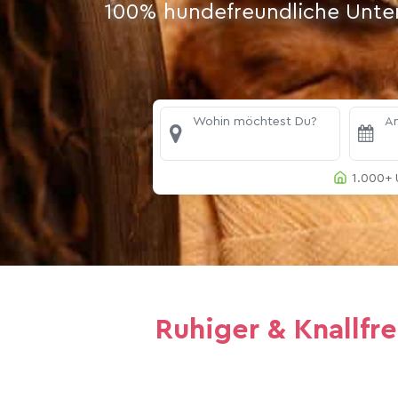
100% hundefreundliche Unterk
Wohin möchtest Du?
An
1.000+ 
Ruhiger & Knallfr