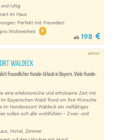
 und ruhig
rant im Haus
ungen: Perfekt mit Freunden!
2
pro Wohneinheit
198
ab
a10067
ORT WALDECK
ch freundlicher Hunde-Urlaub in Bayern. Viele Hunde-
e eine erlebnisreiche und erholsame Zeit mit
 im Bayerischen Wald! Rund um Ihre Wünsche
e im Hunderesort Waldeck ein vielfältiges
er sollen sich alle wohlfühlen – Zwei- und
haus, Hotel, Zimmer
isiert auf den Urlauber mit Hund