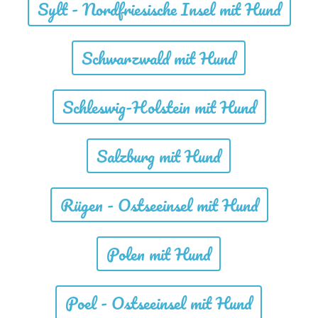
Sylt - Nordfriesische Insel mit Hund
Schwarzwald mit Hund
Schleswig-Holstein mit Hund
Salzburg mit Hund
Rügen - Ostseeinsel mit Hund
Polen mit Hund
Poel - Ostseeinsel mit Hund