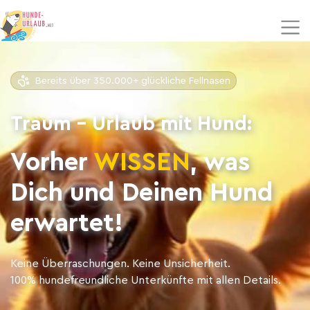
Bereits über 350.000+ glückliche Fellnasen
Traum - Urlaub mit Hund:
Vorher
WISSEN
, was
Dich und Deinen Hund
erwartet!
Keine Überraschungen. Keine Unsicherheit.
100% hundefreundliche Unterkünfte mit allen Details.