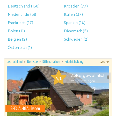
Deutschland
(130)
Kroatien
(77)
Niederlande
(58)
Italien
(37)
Frankreich
(17)
Spanien
(14)
Polen
(11)
Dänemark
(5)
Belgien
(2)
Schweden
(2)
Österreich
(1)
Deutschland
>
Nordsee
>
Dithmarschen
>
Friedrichskoog
a11448
Außergewöhnlich
4,8
26
Bewertungen
SPECIAL-DEAL Baden