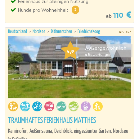
Ferienhaus zur alleinigen Nutzung
2
Hunde pro Wohneinheit
110
ab
Deutschland
>
Nordsee
>
Dithmarschen
>
Friedrichskoog
a12037
Außergewöhnlich
4,9
4
Bewertungen
TRAUMHAFTES FERIENHAUS MATTHES
Kaminofen, Außensauna, Deichblick, eingezäunter Garten, Nordsee