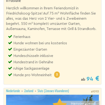
in Fußnähe
Herzlich willkommen in Ihrem Feriendomizil in
Friedrichskoog-Spitze! Auf 75 m² Wohnfläche finden Sie
alles, was das Herz von 2 Vier- und 4 Zweibeinern
begehrt. 550 m² komplett umzäunter Garten,
Außensauna, Kaminofen, Terrasse mit Grill & Strandkorb.
Ferienhaus
Hunde wohnen bei uns kostenlos
Eingezäunter Garten
Hundeschüsseln inklusive
Hundestrand in Gehnähe
ruhige Sackgassenlage
2
Hunde pro Wohneinheit
94
ab
Niederlande
>
Zeeland
>
Sluis (Zeeuws-Vlaanderen)
a10113
Hervorragend