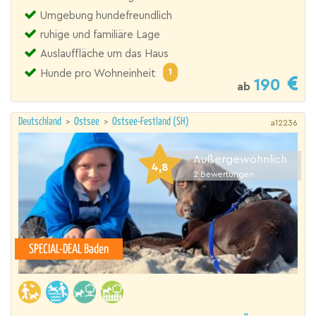
Umgebung hundefreundlich
ruhige und familiäre Lage
Auslauffläche um das Haus
1
Hunde pro Wohneinheit
190
ab
Deutschland
>
Ostsee
>
Ostsee-Festland (SH)
a12236
Außergewöhnlich
4,8
2
Bewertungen
SPECIAL-DEAL Baden