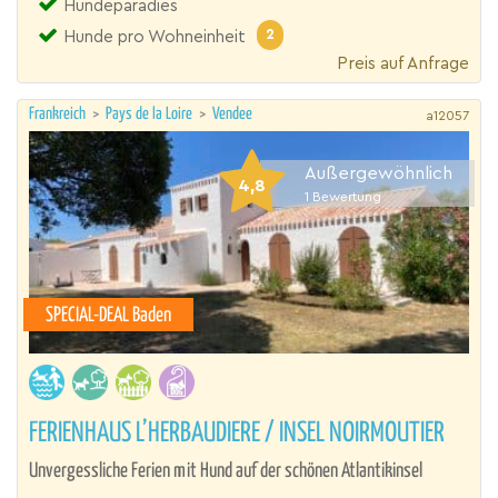
Hundeparadies
2
Hunde pro Wohneinheit
Preis auf Anfrage
Frankreich
>
Pays de la Loire
>
Vendee
a12057
Außergewöhnlich
4,8
1
Bewertung
SPECIAL-DEAL Baden
FERIENHAUS L’HERBAUDIERE / INSEL NOIRMOUTIER
Unvergessliche Ferien mit Hund auf der schönen Atlantikinsel