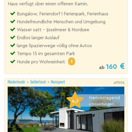
Haus verfügt über einen offenen Kamin.
Bungalow, Feriendorf I Ferienpark, Ferienhaus
Hundefreundliche Menschen und Umgebung
Wasser satt - Ijsselmeer & Nordsee
Endlos langer Auslauf
lange Spazierwege völlig ohne Autos
Tempo 15 im gesamten Park
2
Hunde pro Wohneinheit
160
ab
Niederlande
>
Gelderland
>
Nunspeet
a11504
Hervorragend
4,7
4
Bewertungen