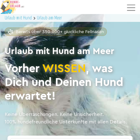
Urlaub mit Hund
Urlaub am Meer
Bereits über 350.000+ glückliche Fellnasen
Urlaub mit Hund am Meer
Vorher
WISSEN
, was
Dich und Deinen Hund
erwartet!
Keine Überraschungen. Keine Unsicherheit.
100% hundefreundliche Unterkünfte mit allen Details.