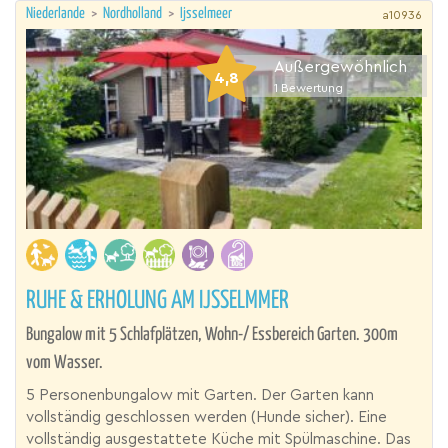
Niederlande
>
Nordholland
>
Ijsselmeer
a10936
Außergewöhnlich
4,8
1
Bewertung
RUHE & ERHOLUNG AM IJSSELMMER
Bungalow mit 5 Schlafplätzen, Wohn-/ Essbereich Garten. 300m
vom Wasser.
5 Personenbungalow mit Garten. Der Garten kann
vollständig geschlossen werden (Hunde sicher). Eine
vollständig ausgestattete Küche mit Spülmaschine. Das