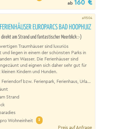
160
ab
a11504
 FERIENHÄUSER EUROPARCS BAD HOOPHUIZ
 direkt am Strand und fantastischer Meerblick :-)
ertigen Traumhäuser sind luxuriös
t und liegen in einem der schönsten Parks in
anden am Wasser. Die Ferienhäuser sind
ngezäunt und eignen sich daher sehr gut für
t kleinen Kindern und Hunden.
Feriendorf bzw. Ferienpark, Ferienhaus, Urlaubsresort
äunt
 am Strand
ick
aradies
2
pro Wohneinheit
Preis auf Anfrage