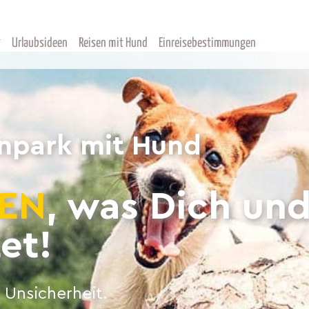
Urlaubsideen
Reisen mit Hund
Einreisebestimmungen
enpark mit Hund
EN
, was Dich un
et!
 Unsicherheit.