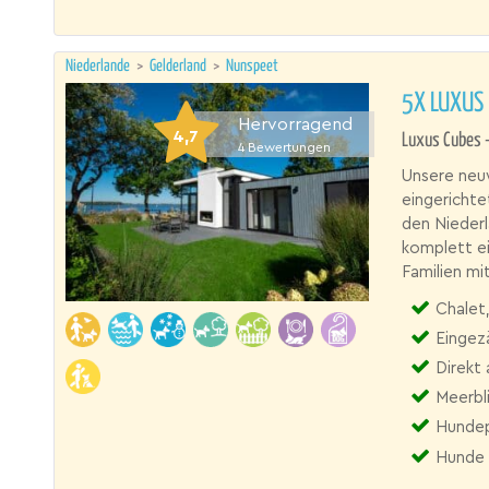
Niederlande
>
Gelderland
>
Nunspeet
5X LUXUS
Hervorragend
4,7
Luxus Cubes -
4
Bewertungen
Unsere neuw
eingerichte
den Niederl
komplett ei
Familien mi
Chalet, 
Eingez
Direkt
Meerbl
Hundep
Hunde 