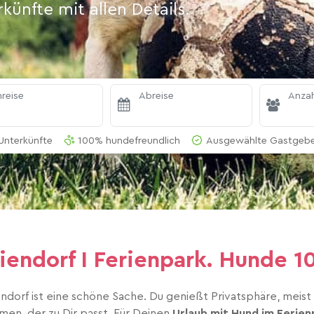
ünfte mit allen Details.
reise
Abreise
Anzah
Unterkünfte
100% hundefreundlich
Ausgewählte Gastgeber
riendorf I Ferienpark. Hund
endorf ist eine schöne Sache. Du genießt Privatsphäre, meis
men, der zu Dir passt. Für Deinen
Urlaub mit Hund im Ferie