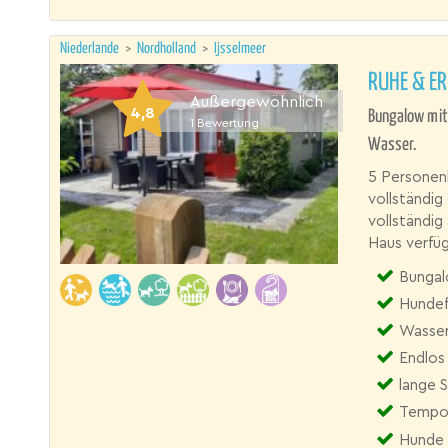
Niederlande
>
Nordholland
>
Ijsselmeer
RUHE & E
Außergewöhnlich
4,8
Bungalow mit
1
Bewertung
Wasser.
5 Personen
vollständig
vollständig
Haus verfüg
Bungalo
Hundef
Wasser
Endlos 
lange 
Tempo 
Hunde 