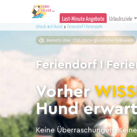
Last-Minute Angebote
Urlaubsziele
Urlaub mit Hund
Feriendorf I Ferienpark
Bereits über 350.000+ glückliche Fellnasen
Feriendorf I Feri
Vorher
WISS
Hund erwart
Keine Überraschungen. Keine