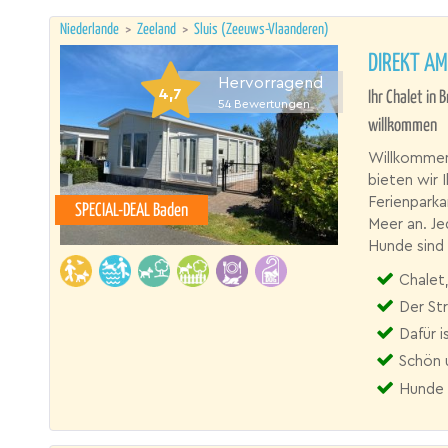
Niederlande
>
Zeeland
>
Sluis (Zeeuws-Vlaanderen)
DIREKT A
Hervorragend
4,7
Ihr Chalet in
54
Bewertungen
willkommen
Willkommen 
bieten wir 
Ferienpark
SPECIAL-DEAL Baden
Meer an. J
Hunde sind 
Chalet, 
Der Str
Dafür i
Schön 
Hunde 