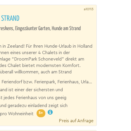
a10113
M STRAND
 Breskens, Eingezäunter Garten, Hunde am Strand
in Zeeland! Für Ihren Hunde-Urlaub in Holland
Ihnen eines unserer 4 Chalets in der
anlage “DroomPark Schoneveld” direkt am
edes Chalet bietet modernsten Komfort.
überall willkommen, auch am Strand
Feriendorf bzw. Ferienpark, Ferienhaus, Urlaubsresort
and ist einer der sichersten und
st jedes Ferienhaus von uns geeig
und geradezu einladend zeigt sich
5+
pro Wohneinheit
Preis auf Anfrage