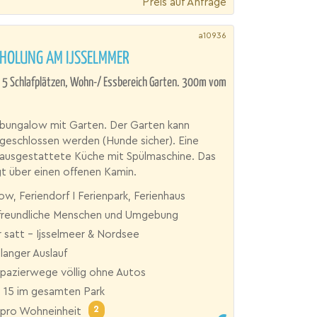
Preis auf Anfrage
a10936
RHOLUNG AM IJSSELMMER
 5 Schlafplätzen, Wohn-/ Essbereich Garten. 300m vom
bungalow mit Garten. Der Garten kann
 geschlossen werden (Hunde sicher). Eine
 ausgestattete Küche mit Spülmaschine. Das
t über einen offenen Kamin.
w, Feriendorf I Ferienpark, Ferienhaus
reundliche Menschen und Umgebung
 satt - Ijsselmeer & Nordsee
langer Auslauf
Spazierwege völlig ohne Autos
15 im gesamten Park
2
pro Wohneinheit