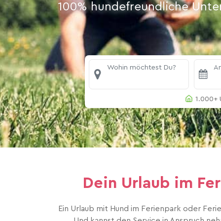
100% hundefreundliche Unterk
Wohin möchtest Du?
An
1.000+ 
Dein Urlaub im Fe
Ein Urlaub mit Hund im Ferienpark oder Feri
Und kannst den Service in Anspruch neh