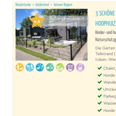
Niederlande
>
Gelderland
>
Veluwe Region
3 SCHÖNE 
Außergewöhnlich
4,8
HOOPHUIZ
4
Bewertungen
Kinder- und h
Naturschutzg
Die Gärten
Teilstrand 
toben. Wie 
Chalet,
Hunde 
Wander
Umzäun
Parkei
Wasser
Hunde 