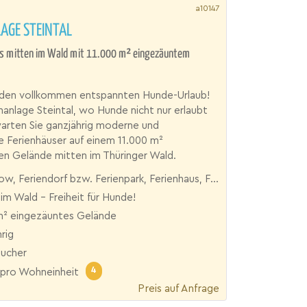
a10147
AGE STEINTAL
s mitten im Wald mit 11.000 m² eingezäuntem
r den vollkommen entspannten Hunde-Urlaub!
enanlage Steintal, wo Hunde nicht nur erlaubt
warten Sie ganzjährig moderne und
 Ferienhäuser auf einem 11.000 m²
en Gelände mitten im Thüringer Wald.
 Feriendorf bzw. Ferienpark, Ferienhaus, Ferienhof, Villa
im Wald - Freiheit für Hunde!
m² eingezäuntes Gelände
rig
aucher
4
pro Wohneinheit
Preis auf Anfrage