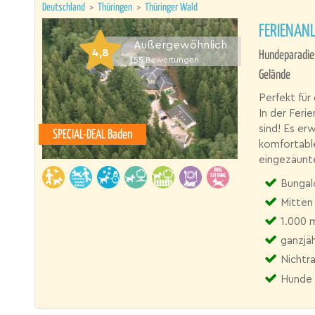
Deutschland
>
Thüringen
>
Thüringer Wald
FERIENANL
Außergewöhnlich
4,8
Hundeparadie
55
Bewertungen
Gelände
Perfekt fü
In der Feri
sind! Es er
SPECIAL-DEAL Baden
komfortable
eingezäunt
Bungalow,
Mitten 
1.000 
ganzjäh
Nichtr
Hunde 