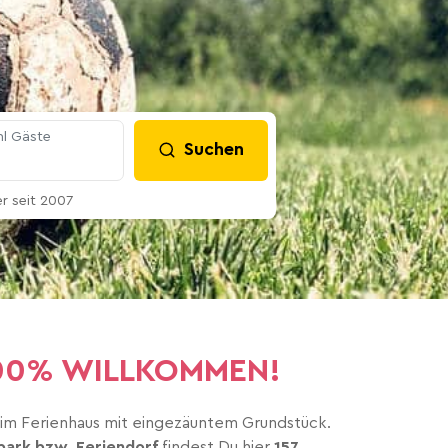
l Gäste
Suchen
 seit 2007
e 100% WILLKOMMEN!
t im Ferienhaus mit eingezäuntem Grundstück.
npark bzw. Feriendorf
findest Du hier
157