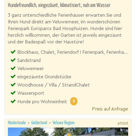
Hundefreundlich, eingezäunt, klimatisiert, nah am Wasser
3 ganz unterschiedliche Ferienhäuser erwarten Sie und
Ihren Hund direkt am Veluwemeer, im wunderschönen
Ferienpark Europarcs Bad Hoophuizen. Hunde sind hier
herzlich willkommen, der Garten ist jeweils eingezäunt
und der Badespaß vor der Haustüre!
Blockhaus, Chalet, Feriendorf I Ferienpark, Ferienhaus, Villa
Sandstrand
Veluwemeer
eingezäunte Grundstücke
Woodhouse / Villa / StrandChalet
Wassersport
2
Hunde pro Wohneinheit
Preis auf Anfrage
Niederlande
>
Gelderland
>
Veluwe Region
a11243