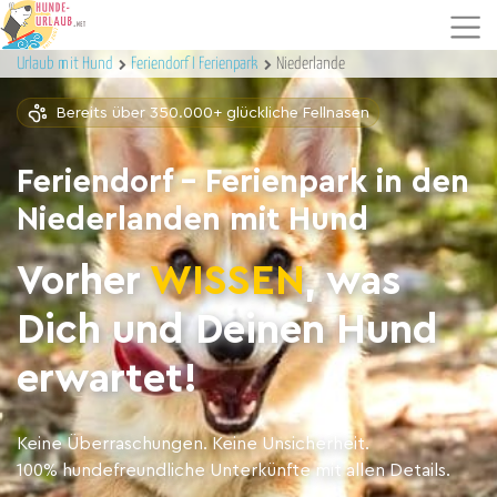
Urlaub mit Hund
Feriendorf I Ferienpark
Niederlande
Bereits über 350.000+ glückliche Fellnasen
Feriendorf - Ferienpark in den
Niederlanden mit Hund
Vorher
WISSEN
, was
Dich und Deinen Hund
erwartet!
Keine Überraschungen. Keine Unsicherheit.
100% hundefreundliche Unterkünfte mit allen Details.