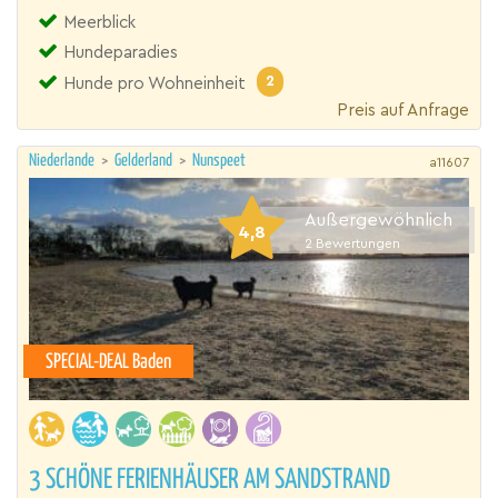
Meerblick
Hundeparadies
2
Hunde pro Wohneinheit
Preis auf Anfrage
Niederlande
>
Gelderland
>
Nunspeet
a11607
Außergewöhnlich
4,8
2
Bewertungen
SPECIAL-DEAL Baden
3 SCHÖNE FERIENHÄUSER AM SANDSTRAND