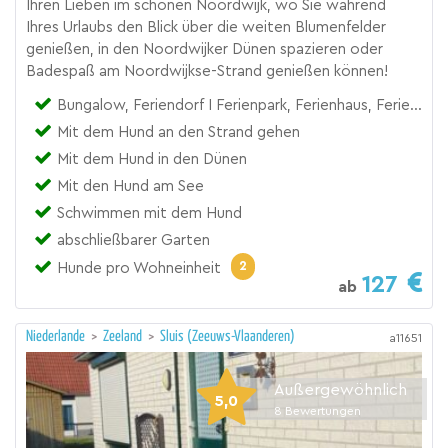
Ihren Lieben im schönen Noordwijk, wo Sie während
Ihres Urlaubs den Blick über die weiten Blumenfelder
genießen, in den Noordwijker Dünen spazieren oder
Badespaß am Noordwijkse-Strand genießen können!
Bungalow, Feriendorf I Ferienpark, Ferienhaus, Ferienhof
Mit dem Hund an den Strand gehen
Mit dem Hund in den Dünen
Mit den Hund am See
Schwimmen mit dem Hund
abschließbarer Garten
2
Hunde pro Wohneinheit
127
ab
Niederlande
>
Zeeland
>
Sluis (Zeeuws-Vlaanderen)
a11651
Außergewöhnlich
5,0
8
Bewertungen