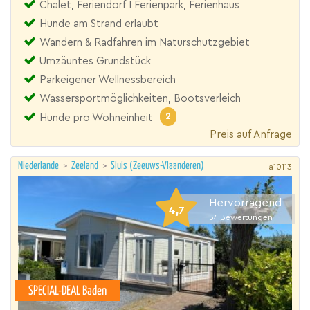
Chalet, Feriendorf I Ferienpark, Ferienhaus
Hunde am Strand erlaubt
Wandern & Radfahren im Naturschutzgebiet
Umzäuntes Grundstück
Parkeigener Wellnessbereich
Wassersportmöglichkeiten, Bootsverleich
2
Hunde pro Wohneinheit
Preis auf Anfrage
Niederlande
>
Zeeland
>
Sluis (Zeeuws-Vlaanderen)
a10113
Hervorragend
4,7
54
Bewertungen
SPECIAL-DEAL Baden