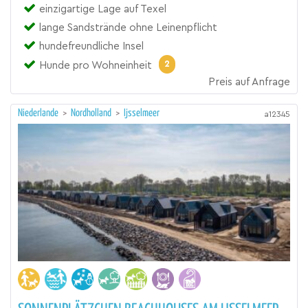
einzigartige Lage auf Texel
lange Sandstrände ohne Leinenpflicht
hundefreundliche Insel
2
Hunde pro Wohneinheit
Preis auf Anfrage
Niederlande
>
Nordholland
>
Ijsselmeer
a12345