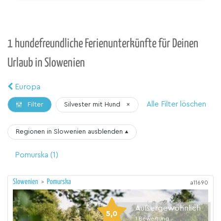
1 hundefreundliche Ferienunterkünfte für Deinen
Urlaub in Slowenien
Europa
Alle Filter löschen
Silvester mit Hund
×
Filter
Regionen in Slowenien
ausblenden
▴
Pomurska
(1)
Slowenien
>
Pomurska
a11690
Außergewöhnlich
5,0
1
Bewertung