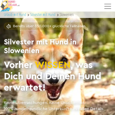
Urlaub mit Hund
Silvester mit Hund
Slowenien
Bereits über 350.000+ glückliche Fellnasen
Silvester mit Hund in
Slowenien
Vorher
WISSEN
, was
Dich und Deinen Hund
erwartet!
Keine Überraschungen. Keine Unsicherheit.
100% hundefreundliche Unterkünfte mit allen Details.