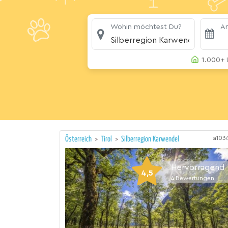
Wohin möchtest Du?
An
Silberregion Karwendel
1.000+ 
a103
Österreich
>
Tirol
>
Silberregion Karwendel
Hervorragend
4,5
4
Bewertungen