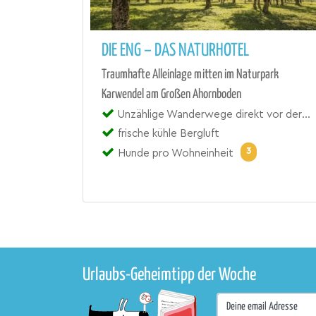
DIE ENG – DAS NATURHOTEL
Traumhafte Alleinlage mitten im Naturpark
Karwendel am Großen Ahornboden
Unzählige Wanderwege direkt vor der Tür
frische kühle Bergluft
3
Hunde pro Wohneinheit
Urlaubs-Geheimtipp der Woche