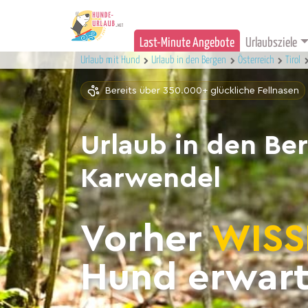
Last-Minute Angebote
Urlaubsziele
Urlaub mit Hund
Urlaub in den Bergen
Österreich
Tirol
Bereits über 350.000+ glückliche Fellnasen
Urlaub in den Be
Karwendel
Vorher
WISS
Hund erwart