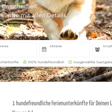
 Unsicherheit.
ünfte mit allen Details.
reise
Abreise
Anzah
Unterkünfte
100% hundefreundlich
Ausgewählte Gastgeber
1 hundefreundliche Ferienunterkünfte für Deinen U