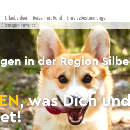
Urlaubsideen
Reisen mit Hund
Einreisebestimmungen
Silberregion Karwendel
rgen in der Region Silb
EN
, was Dich un
et!