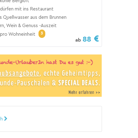
 kühle Bergluft
dürfen mit ins Restaurant
es Quellwasser aus dem Brunnen
n, Wein & Genuss -Auszeit
3
pro Wohneinheit
88
ab
ch