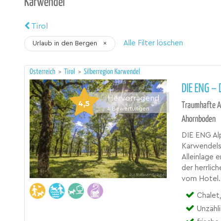
Karwendel
Tirol
Alle Filter löschen
Urlaub in den Bergen
×
Österreich
>
Tirol
>
Silberregion Karwendel
DIE ENG –
Hervorragend
4,5
Traumhafte A
4
Bewertungen
Ahornboden
DIE ENG Al
Karwendels
Alleinlage 
der herrli
vom Hotel. 
Chalet, 
Unzähl