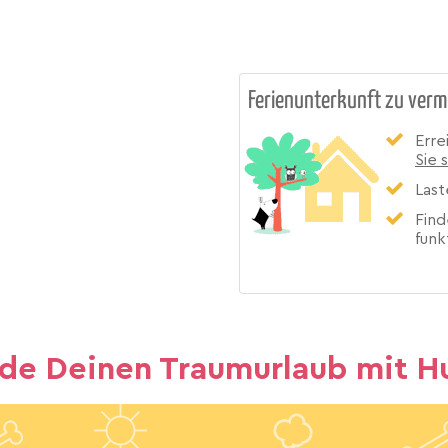
Ferienunterkunft zu verm
Erre
Sie 
Last
Find
funk
nde Deinen Traumurlaub mit H