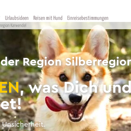
Urlaubsideen
Reisen mit Hund
Einreisebestimmungen
rregion Karwendel
 der Region Silberregi
EN
, was Dich un
et!
 Unsicherheit.