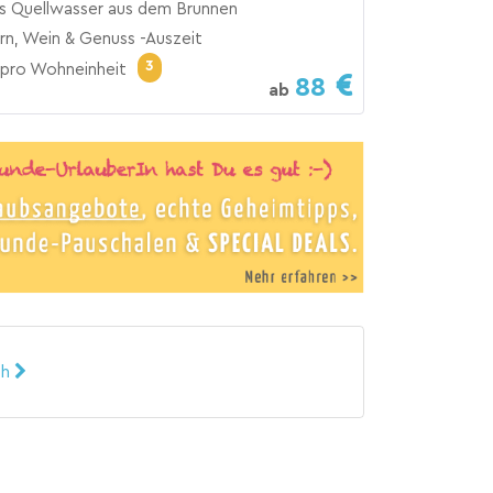
es Quellwasser aus dem Brunnen
n, Wein & Genuss -Auszeit
3
pro Wohneinheit
88
ab
ch