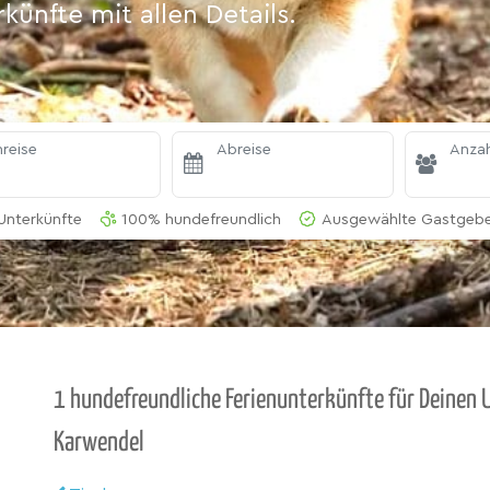
ünfte mit allen Details.
reise
Abreise
Anzah
Unterkünfte
100% hundefreundlich
Ausgewählte Gastgeber
1 hundefreundliche Ferienunterkünfte für Deinen U
Karwendel