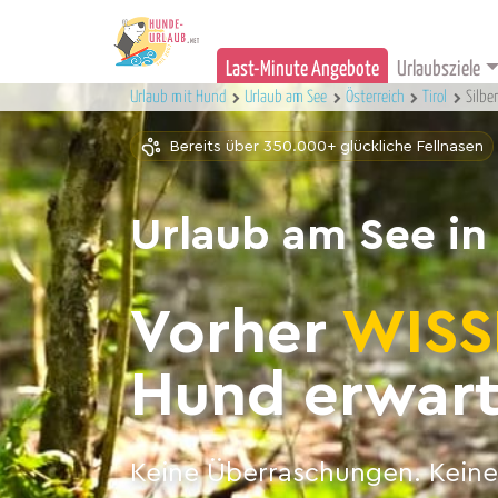
Last-Minute Angebote
Urlaubsziele
Urlaub mit Hund
Urlaub am See
Österreich
Tirol
Silbe
Bereits über 350.000+ glückliche Fellnasen
Urlaub am See in
Vorher
WISS
Hund erwart
Keine Überraschungen. Keine