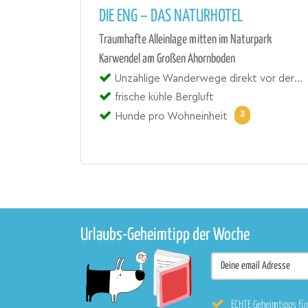
DIE ENG – DAS NATURHOTEL
Traumhafte Alleinlage mitten im Naturpark
Karwendel am Großen Ahornboden
Unzählige Wanderwege direkt vor der Tür
frische kühle Bergluft
3
Hunde pro Wohneinheit
Urlaubs-Geheimtipp der Woche
ECHTE Geheimtipps fü