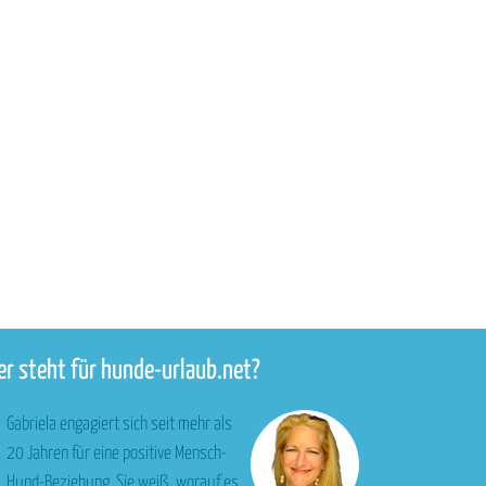
r steht für hunde-urlaub.net?
Gabriela engagiert sich seit mehr als
20 Jahren für eine positive Mensch-
Hund-Beziehung. Sie weiß, worauf es