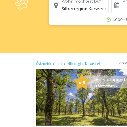
Wohin möchtest Du?
An
Silberregion Karwendel
1.000+ 
a103
Österreich
>
Tirol
>
Silberregion Karwendel
Hervorragend
4,5
4
Bewertungen