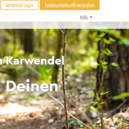
Vermieter Login
Ferienunterkunft vermieten
Hilfe
on Karwendel
d Deinen