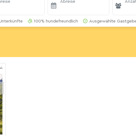
reise
Abreise
Anzah
Unterkünfte
100% hundefreundlich
Ausgewählte Gastgeber
44