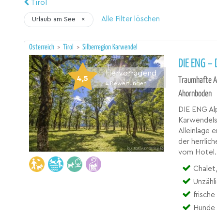
Tirol
Alle Filter löschen
Urlaub am See
×
Österreich
>
Tirol
>
Silberregion Karwendel
DIE ENG –
Hervorragend
4,5
Traumhafte A
4
Bewertungen
Ahornboden
DIE ENG Al
Karwendels
Alleinlage 
der herrli
vom Hotel. 
Chalet, 
Unzähl
frische
Hunde 