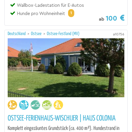
Wallbox-Ladestation für E-Autos
1
Hunde pro Wohneinheit
100
ab
Deutschland
>
Ostsee
>
Ostsee-Festland (MV)
a10756
OSTSEE-FERIENHAUS-WISCHUER | HAUS COLONIA
Komplett eingezäuntes Grundstück (ca. 400 m²). Hundestrand in