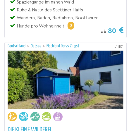
Spaziergänge im nahen Wald
Ruhe & Natur des Stettiner Haffs
Wandern, Baden, Radfahren, Bootfahren
3
Hunde pro Wohneinheit
80
ab
Deutschland
>
Ostsee
>
Fischland Darss Zingst
a11101
DIE KLEINE WILDEREI