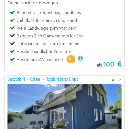
Grundstück frei bewegen.
Bauernhof, Ferienhaus, Landhaus
viel Platz für Mensch und Hund
Viele Landwege zum Wandern
Badespaß im Ganschendorfer See
Nutzgarten lädt zum Ernten ein
Hundefreundlicher Vermieter
5+
Hunde pro Wohneinheit
100
ab
Deutschland
>
Ostsee
>
Fischland Darss Zingst
a11125