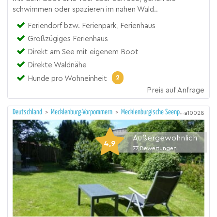
schwimmen oder spazieren im nahen Wald..
Feriendorf bzw. Ferienpark, Ferienhaus
Großzügiges Ferienhaus
Direkt am See mit eigenem Boot
Direkte Waldnähe
2
Hunde pro Wohneinheit
Preis auf Anfrage
Deutschland
>
Mecklenburg-Vorpommern
>
Mecklenburgische Seenplatte
a10028
Außergewöhnlich
4,9
77
Bewertungen