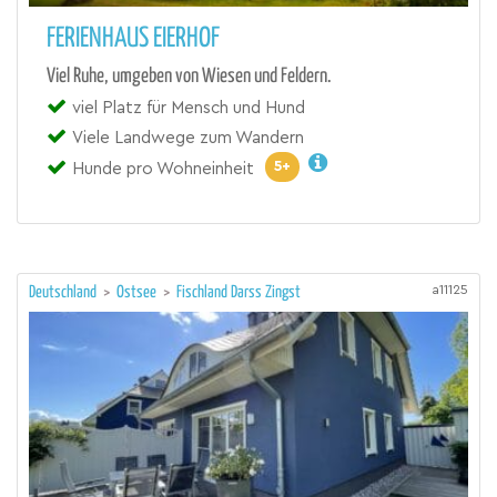
FERIENHAUS EIERHOF
Viel Ruhe, umgeben von Wiesen und Feldern.
viel Platz für Mensch und Hund
Viele Landwege zum Wandern
5+
Hunde pro Wohneinheit
a11125
Deutschland
>
Ostsee
>
Fischland Darss Zingst