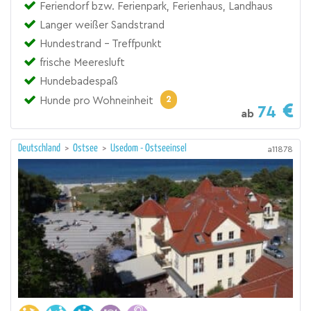
Feriendorf bzw. Ferienpark, Ferienhaus, Landhaus
Langer weißer Sandstrand
Hundestrand - Treffpunkt
frische Meeresluft
Hundebadespaß
2
Hunde pro Wohneinheit
74
ab
Deutschland
>
Ostsee
>
Usedom - Ostseeinsel
a11878