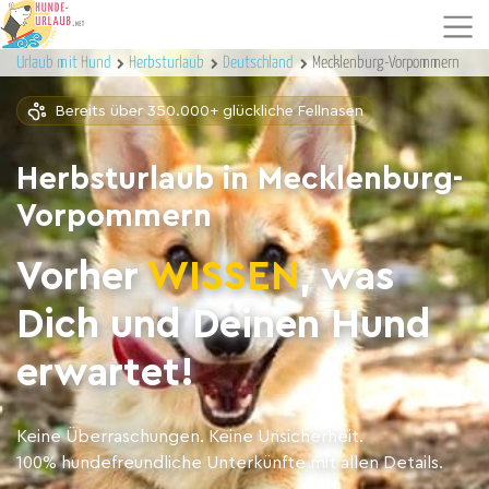
Urlaub mit Hund
Herbsturlaub
Deutschland
Mecklenburg-Vorpommern
Bereits über 350.000+ glückliche Fellnasen
Herbsturlaub in Mecklenburg-
Vorpommern
Vorher
WISSEN
, was
Dich und Deinen Hund
erwartet!
Keine Überraschungen. Keine Unsicherheit.
100% hundefreundliche Unterkünfte mit allen Details.