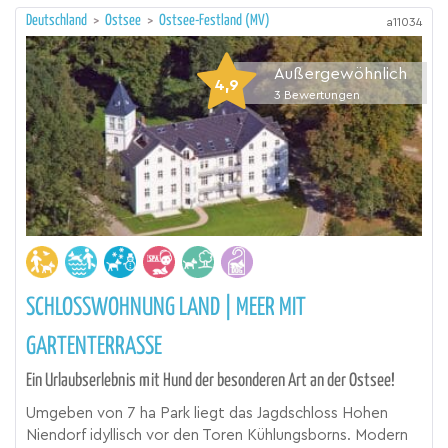
Deutschland
>
Ostsee
>
Ostsee-Festland (MV)
a11034
Außergewöhnlich
4,9
3
Bewertungen
SCHLOSSWOHNUNG LAND | MEER MIT
GARTENTERRASSE
Ein Urlaubserlebnis mit Hund der besonderen Art an der Ostsee!
Umgeben von 7 ha Park liegt das Jagdschloss Hohen
Niendorf idyllisch vor den Toren Kühlungsborns. Modern