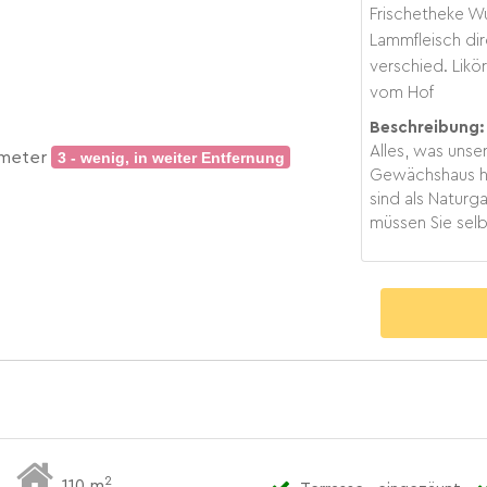
Frischetheke Wu
Lammfleisch di
verschied. Likör
vom Hof
Beschreibung:
Alles, was uns
rometer
3 - wenig, in weiter Entfernung
Gewächshaus he
sind als Naturg
müssen Sie selb
2
110 m