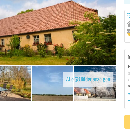
F
D
H
b
Alle 58 Bilder anzeigen
s
a
p
T