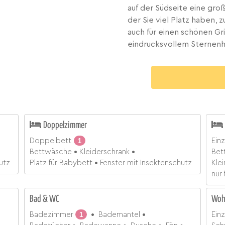
auf der Südseite eine groß
der Sie viel Platz haben,
auch für einen schönen Gr
eindrucksvollem Sternen
Doppelzimmer
Doppelbett
1
Einz
Bettwäsche
Kleiderschrank
Bet
utz
Platz für Babybett
Fenster mit Insektenschutz
Kle
nur 
Bad & WC
Woh
Badezimmer
1
Bademantel
Einz