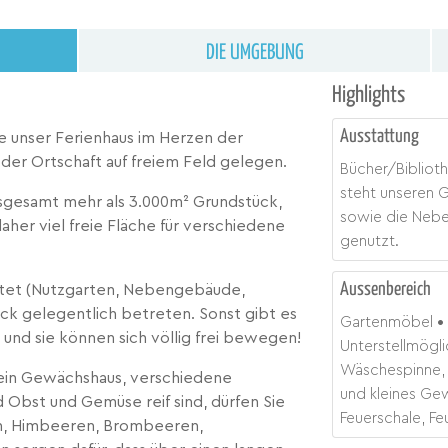
DIE UMGEBUNG
Highlights
Ausstattung
e unser Ferienhaus im Herzen der
er Ortschaft auf freiem Feld gelegen.
Bücher/Bibliot
steht unseren G
nsgesamt mehr als 3.000m² Grundstück,
sowie die Nebe
er viel freie Fläche für verschiedene
genutzt.
Aussenbereich
ftet (Nutzgarten, Nebengebäude,
ck gelegentlich betreten. Sonst gibt es
Gartenmöbel
 und sie können sich völlig frei bewegen!
Unterstellmöglic
Wäschespinne, 
 ein Gewächshaus, verschiedene
und kleines Ge
 Obst und Gemüse reif sind, dürfen Sie
Feuerschale, Fe
en, Himbeeren, Brombeeren,