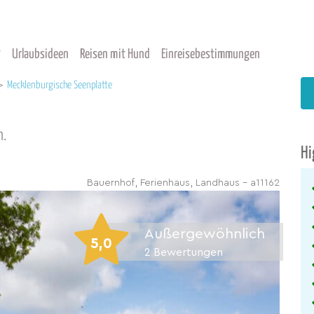
Urlaubsideen
Reisen mit Hund
Einreisebestimmungen
>
Mecklenburgische Seenplatte
n.
Hi
Bauernhof, Ferienhaus, Landhaus - a11162
Außergewöhnlich
5,0
2
Bewertungen