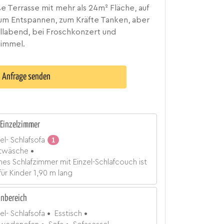
e Terrasse mit mehr als 24m² Fläche, auf
 zum Entspannen, zum Kräfte Tanken, aber
illabend, bei Froschkonzert und
himmel.
Anfrage senden
Einzelzimmer
el- Schlafsofa
1
twäsche
ines Schlafzimmer mit Einzel-Schlafcouch ist
für Kinder 1,90 m lang
nbereich
el- Schlafsofa
Esstisch