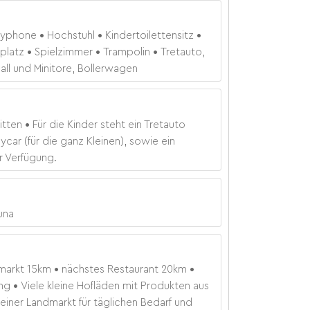
yphone
Hochstuhl
Kindertoilettensitz
lplatz
Spielzimmer
Trampolin
Tretauto,
ll und Minitore, Bollerwagen
itten
Für die Kinder steht ein Tretauto
car (für die ganz Kleinen), sowie ein
r Verfügung.
una
markt
15
km
nächstes Restaurant
20
km
ng
Viele kleine Hofläden mit Produkten aus
leiner Landmarkt für täglichen Bedarf und