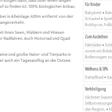
n sorgen dafür, dass über einen langen
Für Kinder
 zu finden ist. 100% biologischer Anbau.
Babybett
Bab
aber in Alleinlage 400m entfernt von der
Schaukel
Spie
gangsverkehr.
Bobbycar, Fußba
it ihren Seen, Wäldern und Wiesen
Zum Ausleihen
r Radfahren. Auch Motorrad und Quad
Fahrräder
Schl
sowie ein Bobby
leine und große Natur- und Tierparks in
Bollerwagen zu
r auch ein Tagesausflug an die Ostsee
Wellness & SPA
Dampfbad
Sa
Verköstigung
nächster Super
Selbstversorgu
der Region.
K