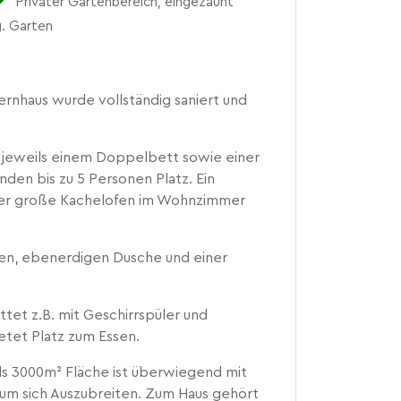
Privater Gartenbereich, eingezäunt
g. Garten
ernhaus wurde vollständig saniert und
t jeweils einem Doppelbett sowie einer
nden bis zu 5 Personen Platz. Ein
 der große Kachelofen im Wohnzimmer
ßen, ebenerdigen Dusche und einer
ttet z.B. mit Geschirrspüler und
etet Platz zum Essen.
ls 3000m² Fläche ist überwiegend mit
 um sich Auszubreiten. Zum Haus gehört