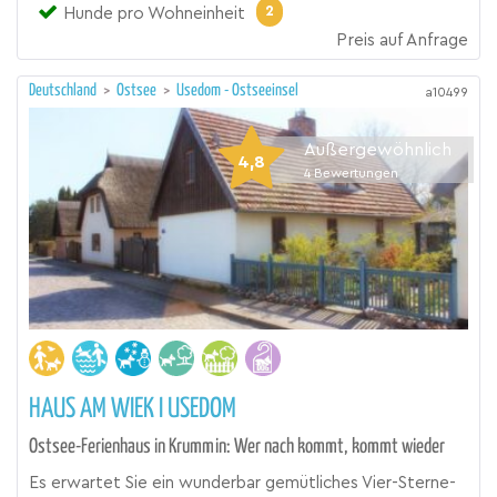
2
Hunde pro Wohneinheit
Preis auf Anfrage
Deutschland
>
Ostsee
>
Usedom - Ostseeinsel
a10499
Außergewöhnlich
4,8
4
Bewertungen
HAUS AM WIEK I USEDOM
Ostsee-Ferienhaus in Krummin: Wer nach kommt, kommt wieder
Es erwartet Sie ein wunderbar gemütliches Vier-Sterne-