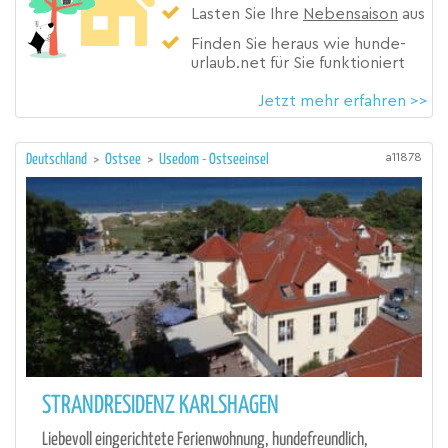
Lasten Sie Ihre
Nebensaison
aus
Finden Sie heraus wie hunde-
urlaub.net für Sie funktioniert
Jetzt mehr erfahren >>
a11878
Deutschland
>
Ostsee
>
Usedom - Ostseeinsel
STRANDRESIDENZ KARLSHAGEN
Liebevoll eingerichtete Ferienwohnung, hundefreundlich,