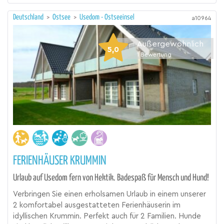
Deutschland
>
Ostsee
>
Usedom - Ostseeinsel
a10964
Außergewöhnlich
5,0
1
Bewertung
FERIENHÄUSER KRUMMIN
Urlaub auf Usedom fern von Hektik. Badespaß für Mensch und Hund!
Verbringen Sie einen erholsamen Urlaub in einem unserer
2 komfortabel ausgestatteten Ferienhäuserin im
idyllischen Krummin. Perfekt auch für 2 Familien. Hunde