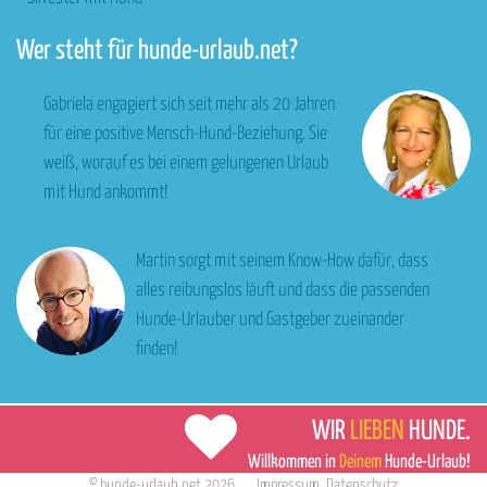
Wer steht für hunde-urlaub.net?
Gabriela engagiert sich seit mehr als 20 Jahren
für eine positive Mensch-Hund-Beziehung. Sie
weiß, worauf es bei einem gelungenen Urlaub
mit Hund ankommt!
Martin sorgt mit seinem Know-How dafür, dass
alles reibungslos läuft und dass die passenden
Hunde-Urlauber und Gastgeber zueinander
finden!
WIR
LIEBEN
HUNDE.
Willkommen in
Deinem
Hunde-Urlaub!
©
hunde-urlaub.net
2026
Impressum
,
Datenschutz