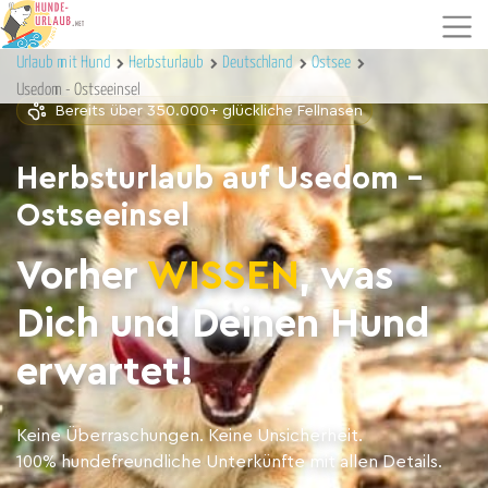
Urlaub mit Hund
Herbsturlaub
Deutschland
Ostsee
Usedom - Ostseeinsel
Bereits über 350.000+ glückliche Fellnasen
Herbsturlaub auf Usedom -
Ostseeinsel
Vorher
WISSEN
, was
Dich und Deinen Hund
erwartet!
Keine Überraschungen. Keine Unsicherheit.
100% hundefreundliche Unterkünfte mit allen Details.