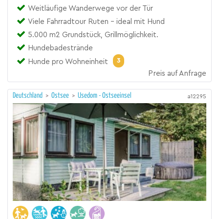
Weitläufige Wanderwege vor der Tür
Viele Fahrradtour Ruten - ideal mit Hund
5.000 m2 Grundstück, Grillmöglichkeit.
Hundebadestrände
3
Hunde pro Wohneinheit
Preis auf Anfrage
Deutschland
>
Ostsee
>
Usedom - Ostseeinsel
a12295