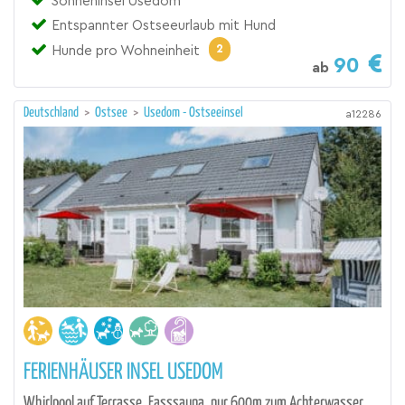
Sonneninsel Usedom
Entspannter Ostseeurlaub mit Hund
2
Hunde pro Wohneinheit
90
ab
Deutschland
>
Ostsee
>
Usedom - Ostseeinsel
a12286
FERIENHÄUSER INSEL USEDOM
Whirlpool auf Terrasse, Fasssauna, nur 600m zum Achterwasser