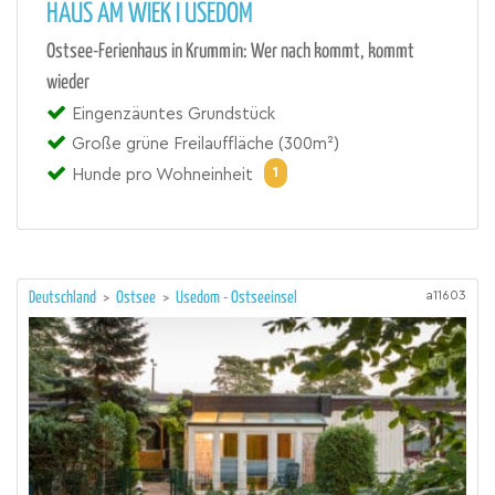
HAUS AM WIEK I USEDOM
Ostsee-Ferienhaus in Krummin: Wer nach kommt, kommt
wieder
Eingenzäuntes Grundstück
Große grüne Freilauffläche (300m²)
1
Hunde pro Wohneinheit
a11603
Deutschland
>
Ostsee
>
Usedom - Ostseeinsel