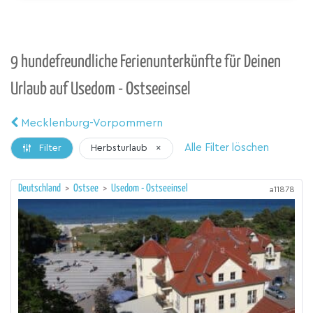
9 hundefreundliche Ferienunterkünfte für Deinen
Urlaub auf Usedom - Ostseeinsel
Mecklenburg-Vorpommern
Alle Filter löschen
Herbsturlaub
×
Filter
Deutschland
>
Ostsee
>
Usedom - Ostseeinsel
a11878