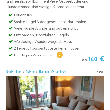
sind herzlich willkommen! Viele Ostseebäder und
Hundestrände sind wenige Kilometer entfernt
Ferienhaus
Sanfte Hügel & der geschützte Naturhafen
Viele Hundestrände sind gut erreichbar
Entspannen, Bootfahren, Segeln....
Weitläufige Wanderwege ab Haus
2 liebevoll ausgestattete Ferienhäuser
2
Hunde pro Wohneinheit
140
ab
Deutschland
>
Ostsee
>
Usedom - Ostseeinsel
a10959