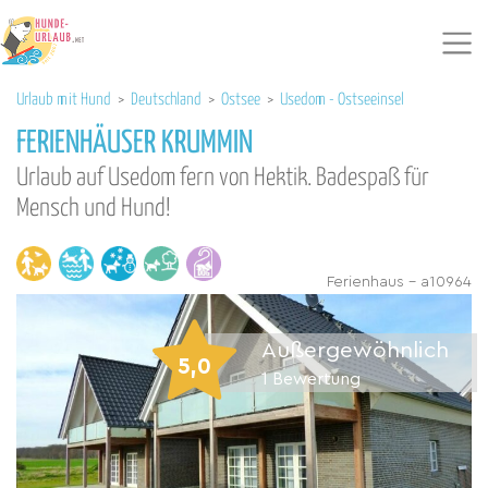
Urlaub mit Hund
>
Deutschland
>
Ostsee
>
Usedom - Ostseeinsel
FERIENHÄUSER KRUMMIN
Urlaub auf Usedom fern von Hektik. Badespaß für
Mensch und Hund!
Ferienhaus - a10964
Außergewöhnlich
5,0
1
Bewertung