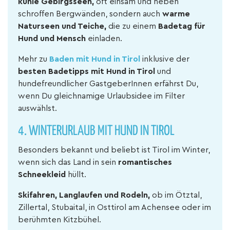
kühle Gebirgsseen,
oft einsam und neben
schroffen Bergwänden, sondern auch
warme
Naturseen und Teiche,
die zu einem
Badetag für
Hund und Mensch
einladen.
Mehr zu
Baden mit Hund in Tirol
inklusive der
besten Badetipps mit Hund in Tirol
und
hundefreundlicher GastgeberInnen erfährst Du,
wenn Du gleichnamige Urlaubsidee im Filter
auswählst.
4. WINTERURLAUB MIT HUND IN TIROL
Besonders bekannt und beliebt ist Tirol im Winter,
wenn sich das Land in sein
romantisches
Schneekleid
hüllt.
Skifahren, Langlaufen und Rodeln,
ob im Ötztal,
Zillertal, Stubaital, in Osttirol am Achensee oder im
berühmten Kitzbühel.