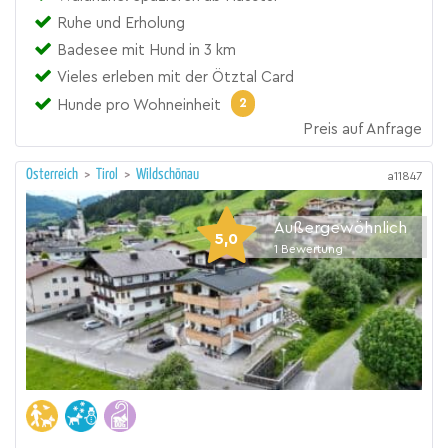
Ruhe und Erholung
Badesee mit Hund in 3 km
Vieles erleben mit der Ötztal Card
2
Hunde pro Wohneinheit
Preis auf Anfrage
Österreich
>
Tirol
>
Wildschönau
a11847
Außergewöhnlich
5,0
1
Bewertung