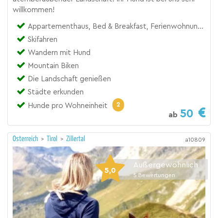
willkommen!
Appartementhaus, Bed & Breakfast, Ferienwohnung, Pension, Zimmer
Skifahren
Wandern mit Hund
Mountain Biken
Die Landschaft genießen
Städte erkunden
2
Hunde pro Wohneinheit
50
ab
Österreich
>
Tirol
>
Zillertal
a10809
Außergewöhnlich
5,0
5
Bewertungen