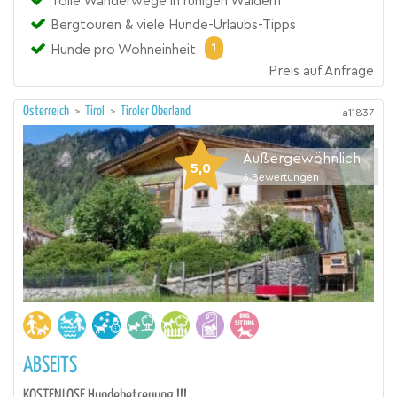
Tolle Wanderwege in ruhigen Wäldern
Bergtouren & viele Hunde-Urlaubs-Tipps
1
Hunde pro Wohneinheit
Preis auf Anfrage
Österreich
>
Tirol
>
Tiroler Oberland
a11837
Außergewöhnlich
5,0
6
Bewertungen
ABSEITS
KOSTENLOSE Hundebetreuung !!!