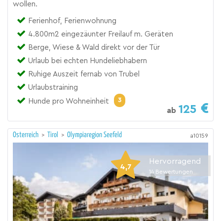
wollen.
Ferienhof, Ferienwohnung
4.800m2 eingezäunter Freilauf m. Geräten
Berge, Wiese & Wald direkt vor der Tür
Urlaub bei echten Hundeliebhabern
Ruhige Auszeit fernab von Trubel
Urlaubstraining
3
Hunde pro Wohneinheit
125
ab
Österreich
>
Tirol
>
Olympiaregion Seefeld
a10159
Hervorragend
4,7
14
Bewertungen