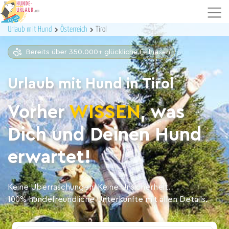
Urlaub mit Hund
Österreich
Tirol
Bereits über 350.000+ glückliche Fellnasen
Urlaub mit Hund in Tirol
Vorher
WISSEN
, was
Dich und Deinen Hund
erwartet!
Keine Überraschungen. Keine Unsicherheit.
100% hundefreundliche Unterkünfte mit allen Details.