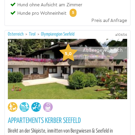
Hund ohne Aufsicht am Zimmer
5
Hunde pro Wohneinheit
Preis auf Anfrage
Österreich
>
Tirol
>
Olympiaregion Seefeld
a10656
Außergewöhnlich
5,0
1
Bewertung
APPARTEMENTS KERBER SEEFELD
Direkt an der Skipiste, inmitten von Bergwiesen & Seefeld in