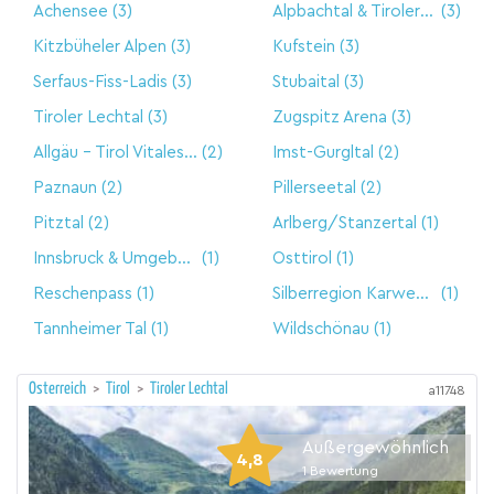
Achensee
(3)
Alpbachtal & Tiroler Seenland
(3)
Kitzbüheler Alpen
(3)
Kufstein
(3)
Serfaus-Fiss-Ladis
(3)
Stubaital
(3)
Tiroler Lechtal
(3)
Zugspitz Arena
(3)
Allgäu - Tirol Vitales Land
(2)
Imst-Gurgltal
(2)
Paznaun
(2)
Pillerseetal
(2)
Pitztal
(2)
Arlberg/Stanzertal
(1)
Innsbruck & Umgebung
(1)
Osttirol
(1)
Reschenpass
(1)
Silberregion Karwendel
(1)
Tannheimer Tal
(1)
Wildschönau
(1)
Österreich
>
Tirol
>
Tiroler Lechtal
a11748
Außergewöhnlich
4,8
1
Bewertung