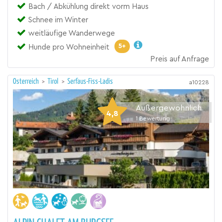
Bach / Abkühlung direkt vorm Haus
Schnee im Winter
weitläufige Wanderwege
5+
Hunde pro Wohneinheit
Preis auf Anfrage
Österreich
>
Tirol
>
Serfaus-Fiss-Ladis
a10228
Außergewöhnlich
4,8
1
Bewertung