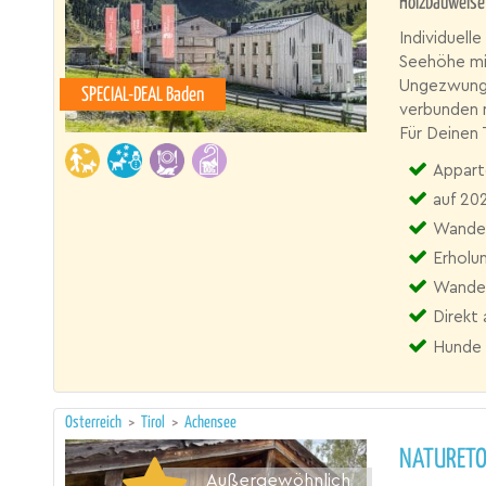
Holzbauweise
Individuel
Seehöhe mit
Ungezwunge
SPECIAL-DEAL Baden
verbunden m
Für Deinen
Appart
auf 20
Wander
Erholu
Wandern
Direkt 
Hunde 
Österreich
>
Tirol
>
Achensee
NATURET
Außergewöhnlich