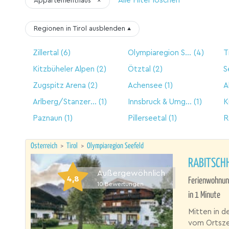
Alle Filter löschen
Appartementhaus
×
Regionen in Tirol
ausblenden
▴
Zillertal
(6)
Olympiaregion Seefeld
(4)
T
Kitzbüheler Alpen
(2)
Ötztal
(2)
S
Zugspitz Arena
(2)
Achensee
(1)
Arlberg/Stanzertal
(1)
Innsbruck & Umgebung
(1)
K
Paznaun
(1)
Pillerseetal
(1)
R
Österreich
>
Tirol
>
Olympiaregion Seefeld
RABITSCHH
Außergewöhnlich
4,8
Ferienwohnung
10
Bewertungen
in 1 Minute
Mitten in d
vom Ortszen