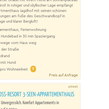
after Urlaub mit Ihrem Hund am Sonnenplateau
irol! In ruhiger und idyllischer Lage empfängt
artmenthaus Jagdhof mit seinen schönen
ungen am Fuße des Geschwandkopf in
age und klarer Bergluft!
ementhaus, Ferienwohnung
r Hundebad in 30 min Spaziergang
rwege vom Haus weg
 der Straße
drand
 mit Hund
2
pro Wohneinheit
Preis auf Anfrage
a10665
OSS-RESORT 3-SEEN-APPARTEMENTHAUS
 Unvergesslich. Komfort Appartements in