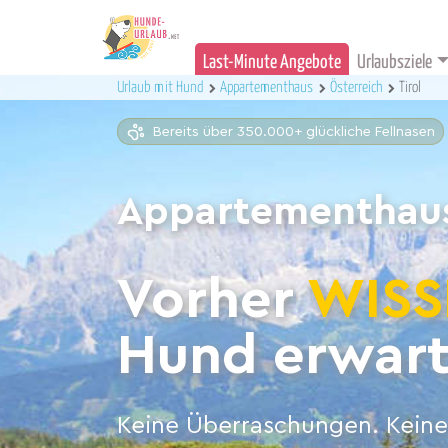
Last-Minute Angebote
Urlaubsziele
Urlaub mit Hund
Appartementhaus
Österreich
Tirol
Bereits über 350.000+ glückliche Fellnasen
Appartementhaus 
Vorher
WISS
Hund erwart
Keine Überraschungen. Keine