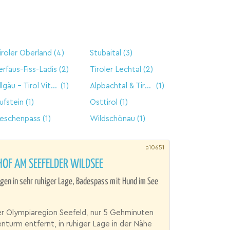
iroler Oberland
(4)
Stubaital
(3)
erfaus-Fiss-Ladis
(2)
Tiroler Lechtal
(2)
Allgäu - Tirol Vitales Land
(1)
Alpbachtal & Tiroler Seenland
(1)
ufstein
(1)
Osttirol
(1)
eschenpass
(1)
Wildschönau
(1)
a10651
OF AM SEEFELDER WILDSEE
en in sehr ruhiger Lage, Badespass mit Hund im See
er Olympiaregion Seefeld, nur 5 Gehminuten
turm entfernt, in ruhiger Lage in der Nähe