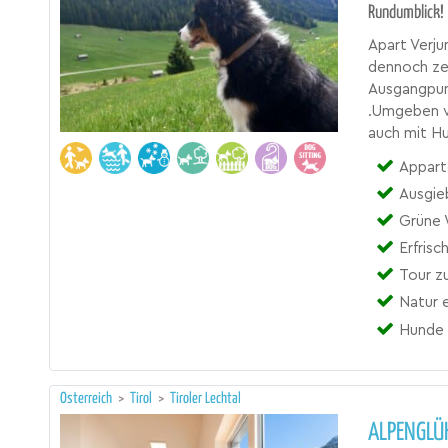
Rundumblick!
Apart Verju
dennoch zen
Ausgangpun
.Umgeben vo
auch mit Hu
Appart
Ausgie
Grüne 
Erfris
Tour z
Natur 
Hunde 
Österreich
>
Tirol
>
Tiroler Lechtal
ALPENGLÜH