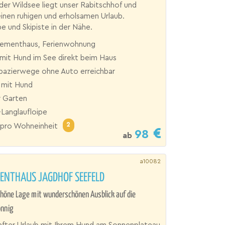
er Wildsee liegt unser Rabitschhof und
einen ruhigen und erholsamen Urlaub.
pe und Skipiste in der Nähe.
ementhaus, Ferienwohnung
mit Hund im See direkt beim Haus
Spazierwege ohne Auto erreichbar
 mit Hund
 Garten
Langlaufloipe
2
pro Wohneinheit
98
ab
a10082
ENTHAUS JAGDHOF SEEFELD
höne Lage mit wunderschönen Ausblick auf die
onnig