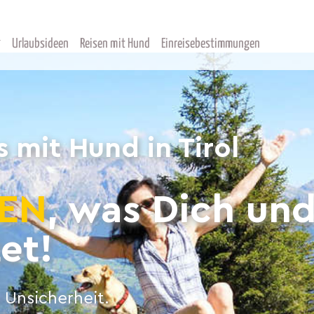
Urlaubsideen
Reisen mit Hund
Einreisebestimmungen
mit Hund in Tirol
EN
, was Dich un
et!
 Unsicherheit.