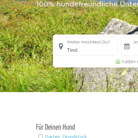
100% hundefreundliche Unterk
Wohin möchtest Du?
An
Tirol
1.000+ 
Für Deinen Hund
Garten, Grundstück