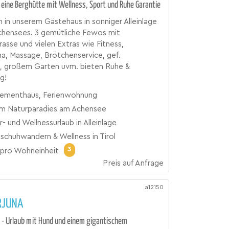
e eine Berghütte mit Wellness, Sport und Ruhe Garantie
in unserem Gästehaus in sonniger Alleinlage
chensees. 3 gemütliche Fewos mit
asse und vielen Extras wie Fitness,
na, Massage, Brötchenservice, gef.
k, großem Garten uvm. bieten Ruhe &
g!
ementhaus, Ferienwohnung
m Naturparadies am Achensee
 und Wellnessurlaub in Alleinlage
schuhwandern & Wellness in Tirol
3
pro Wohneinheit
Preis auf Anfrage
a12150
RJUNA
 - Urlaub mit Hund und einem gigantischem