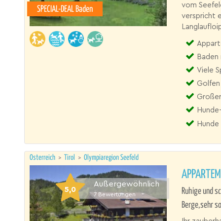
vom Seefeld
SPECIAL-DEAL Baden
verspricht 
Langlaufloi
Appart
Baden 
Viele 
Golfen
Großer
Hunde-
Hunde 
Österreich
>
Tirol
>
Olympiaregion Seefeld
APPARTEM
Außergewöhnlich
5,0
Ruhige und sc
7
Bewertungen
Berge,sehr s