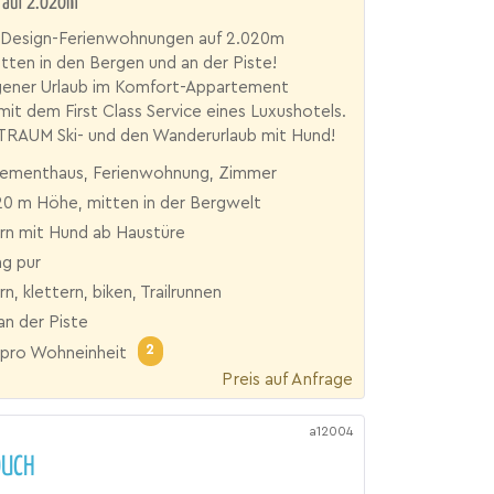
 auf 2.020m
le Design-Ferienwohnungen auf 2.020m
ten in den Bergen und an der Piste!
ner Urlaub im Komfort-Appartement
it dem First Class Service eines Luxushotels.
 TRAUM Ski- und den Wanderurlaub mit Hund!
ementhaus, Ferienwohnung, Zimmer
20 m Höhe, mitten in der Bergwelt
n mit Hund ab Haustüre
ng pur
, klettern, biken, Trailrunnen
an der Piste
2
pro Wohneinheit
Preis auf Anfrage
a12004
OUCH