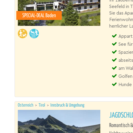
Ihr zauberh
Seefeld in T
Sie das Ap
SPECIAL-DEAL Baden
Ferienwohn
herrlicher L
Appart
See fü
Spazie
abseits
am Wal
Golfen
Hunde 
Österreich
>
Tirol
>
Innsbruck & Umgebung
JAGDSCHL
Romantisch &