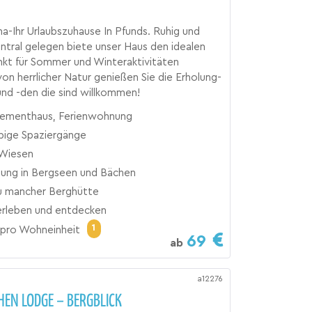
na-Ihr Urlaubszuhause In Pfunds. Ruhig und
tral gelegen biete unser Haus den idealen
kt für Sommer und Winteraktivitäten
n herrlicher Natur genießen Sie die Erholung-
nd -den die sind willkommen!
ementhaus, Ferienwohnung
bige Spaziergänge
Wiesen
chung in Bergseen und Bächen
u mancher Berghütte
erleben und entdecken
1
pro Wohneinheit
69
ab
a12276
EN LODGE – BERGBLICK