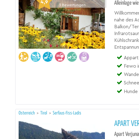
4,9
Alleinlage wi
3
Bewertungen
Willkommen 
nahe des A
Balkon/Terr
Infrarotsau
Kühlschran
Entspannun
Appart
Fewo i
Wander-
Schnee
Hunde 
Österreich
>
Tirol
>
Serfaus-Fiss-Ladis
APART VE
Apart Verjuna