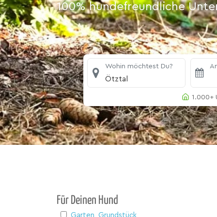
100% hundefreundliche Unterk
Wohin möchtest Du?
An
Ötztal
1.000+ 
Für Deinen Hund
Garten, Grundstück