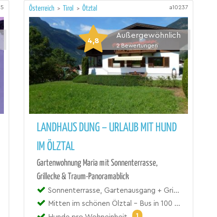
85
a10237
Österreich
>
Tirol
>
Ötztal
Außergewöhnlich
4,8
2
Bewertungen
LANDHAUS DUNG – URLAUB MIT HUND
IM ÖLZTAL
Gartenwohnung Maria mit Sonnenterrasse,
Grillecke & Traum-Panoramablick
Sonnenterrasse, Gartenausgang + Griller
Mitten im schönen Ölztal - Bus in 100 m
1