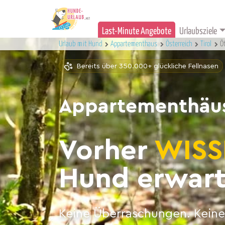
Last-Minute Angebote
Urlaubsziele
Urlaub mit Hund
Appartementhaus
Österreich
Tirol
Ö
Bereits über 350.000+ glückliche Fellnasen
Appartementhäus
Vorher
WISS
Hund erwart
Keine Überraschungen. Keine