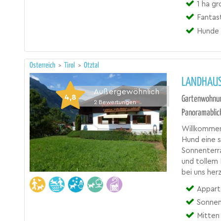
1 ha gr
Fantas
Hunde 
Österreich
>
Tirol
>
Ötztal
LANDHAUS
Außergewöhnlich
4,8
Gartenwohnung
2
Bewertungen
Panoramablic
Willkommen 
Hund eine 
Sonnenterra
und tollem 
bei uns her
Appart
Sonnen
Mitten 