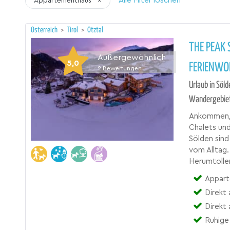
Alle Filter löschen
Appartementhaus
×
Österreich
>
Tirol
>
Ötztal
THE PEAK 
Außergewöhnlich
5,0
FERIENW
2
Bewertungen
Urlaub in Söld
Wandergebie
Ankommen, 
Chalets und
Sölden sind
vom Alltag.
Herumtollen
Appart
Direkt 
Direkt
Ruhige