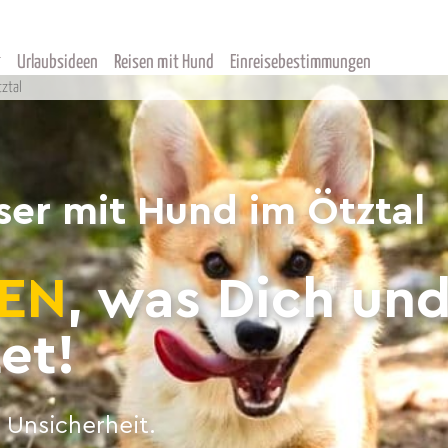
Urlaubsideen
Reisen mit Hund
Einreisebestimmungen
tztal
er mit Hund im Ötztal
EN
, was Dich un
et!
 Unsicherheit.