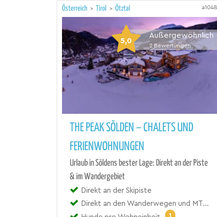
a104
Österreich
>
Tirol
>
Ötztal
Außergewöhnlich
5,0
2
Bewertungen
THE PEAK SÖLDEN – CHALETS UND
FERIENWOHNUNGEN
Urlaub in Söldens bester Lage: Direkt an der Piste
& im Wandergebiet
Direkt an der Skipiste
Direkt an den Wanderwegen und MTB-Trails
1