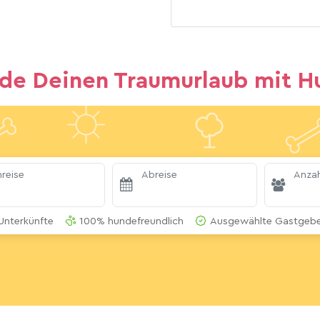
nde Deinen Traumurlaub mit H
reise
Abreise
Anzah
Unterkünfte
100% hundefreundlich
Ausgewählte Gastgeber