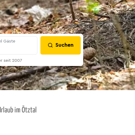
l Gäste
Suchen
 seit 2007
rlaub im Ötztal