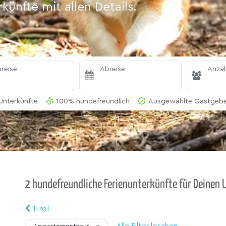
ünfte mit allen Details.
reise
Abreise
Anzah
Unterkünfte
100% hundefreundlich
Ausgewählte Gastgeber
2 hundefreundliche Ferienunterkünfte für Deinen U
Tirol