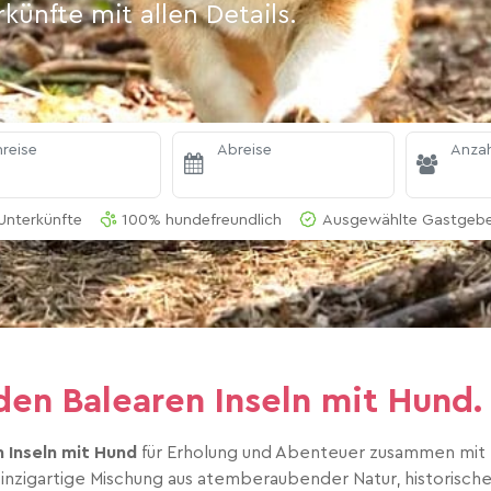
ünfte mit allen Details.
reise
Abreise
Anzah
Unterkünfte
100% hundefreundlich
Ausgewählte Gastgeber
 den Balearen Inseln mit Hu
 Inseln mit Hund
für Erholung und Abenteuer zusammen mit D
einzigartige Mischung aus atemberaubender Natur, historischen