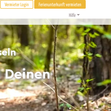
Vermieter Login
Ferienunterkunft vermieten
Hilfe
seln
d Deinen