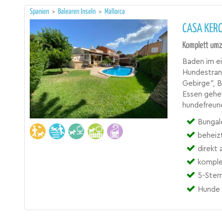
Spanien
>
Balearen Inseln
>
Mallorca
CASA KERC
Komplett umz
Baden im e
Hundestran
Gebirge", B
Essen gehen
hundefreund
Bungal
beheiz
direkt
komple
5-Ster
Hunde 