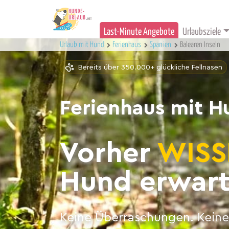
Last-Minute Angebote
Urlaubsziele
Urlaub mit Hund
Ferienhaus
Spanien
Balearen Inseln
Bereits über 350.000+ glückliche Fellnasen
Ferienhaus mit H
Vorher
WISS
Hund erwart
Keine Überraschungen. Keine