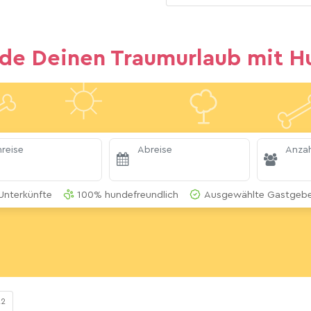
nde Deinen Traumurlaub mit H
reise
Abreise
Anzah
Unterkünfte
100% hundefreundlich
Ausgewählte Gastgeber
22