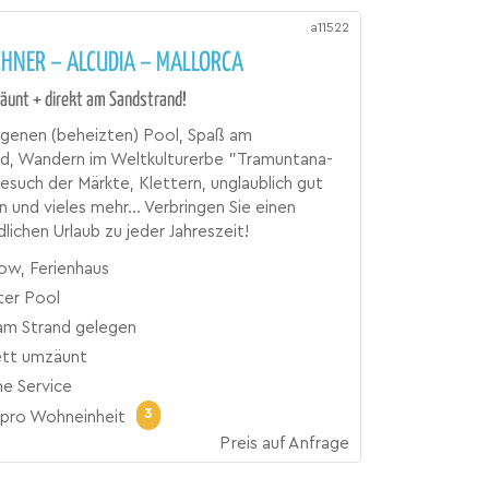
a11522
HNER – ALCUDIA – MALLORCA
äunt + direkt am Sandstrand!
igenen (beheizten) Pool, Spaß am
d, Wandern im Weltkulturerbe "Tramuntana-
esuch der Märkte, Klettern, unglaublich gut
 und vieles mehr... Verbringen Sie einen
lichen Urlaub zu jeder Jahreszeit!
ow, Ferienhaus
ter Pool
 am Strand gelegen
tt umzäunt
ne Service
3
pro Wohneinheit
Preis auf Anfrage