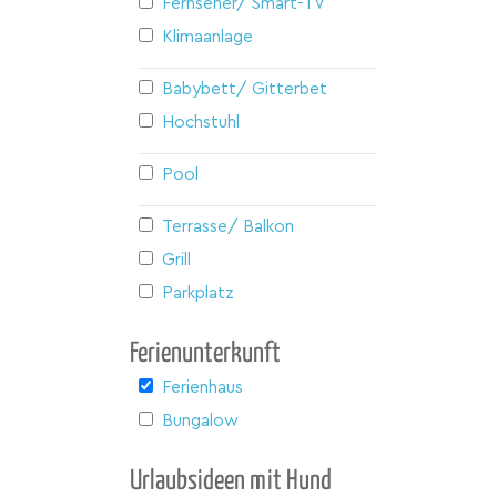
Fernseher/ Smart-TV
Klimaanlage
Babybett/ Gitterbett
Hochstuhl
Pool
Terrasse/ Balkon
Grill
Parkplatz
Ferienunterkunft
Ferienhaus
Bungalow
Urlaubsideen mit Hund