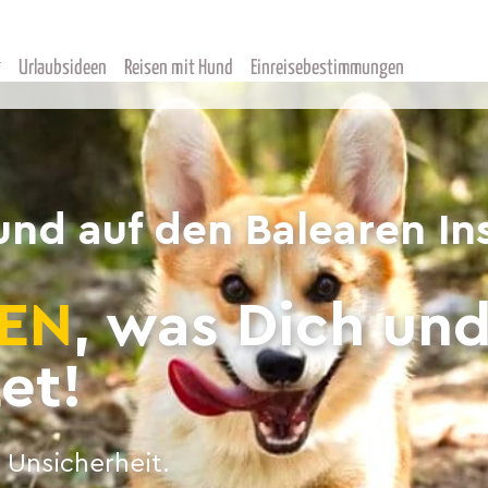
Urlaubsideen
Reisen mit Hund
Einreisebestimmungen
und auf den Balearen In
EN
, was Dich un
et!
 Unsicherheit.