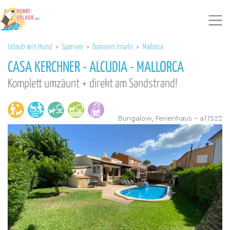
Urlaub mit Hund
>
Spanien
>
Balearen Inseln
>
Mallorca
CASA KERCHNER - ALCUDIA - MALLORCA
Komplett umzäunt + direkt am Sandstrand!
Bungalow, Ferienhaus - a11522