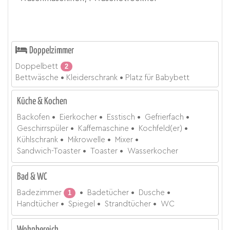
Doppelzimmer
Doppelbett
2
Bettwäsche
Kleiderschrank
Platz für Babybett
Küche & Kochen
Backofen
Eierkocher
Esstisch
Gefrierfach
Geschirrspüler
Kaffemaschine
Kochfeld(er)
Kühlschrank
Mikrowelle
Mixer
Sandwich-Toaster
Toaster
Wasserkocher
Bad & WC
Badezimmer
1
Badetücher
Dusche
Handtücher
Spiegel
Strandtücher
WC
Wohnbereich