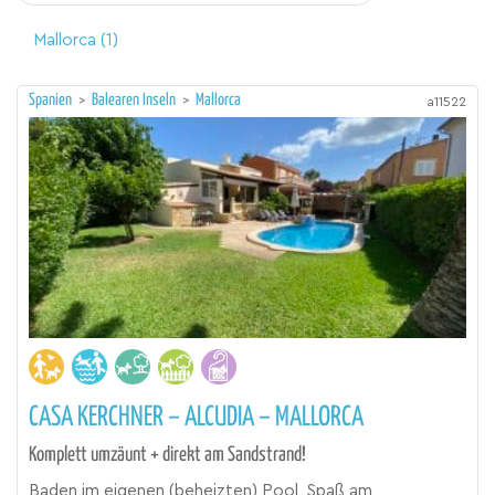
Mallorca
(1)
Spanien
>
Balearen Inseln
>
Mallorca
a11522
CASA KERCHNER – ALCUDIA – MALLORCA
Komplett umzäunt + direkt am Sandstrand!
Baden im eigenen (beheizten) Pool, Spaß am