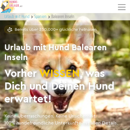
Urlaub mit Hund
Spanien
Balearen Inseln
Bereits über 350.000+ glückliche Fellnasen
Urlaub mit Hund Balearen
Inseln
Vorher
WISSEN
, was
Dich und Deinen Hund
erwartet!
Keine Überraschungen. Keine Unsicherheit.
100% hundefreundliche Unterkünfte mit allen Details.