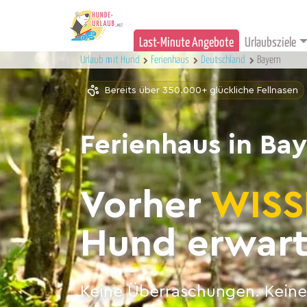
Last-Minute Angebote
Urlaubsziele
Urlaub mit Hund
Ferienhaus
Deutschland
Bayern
Bereits über 350.000+ glückliche Fellnasen
Ferienhaus in Ba
Vorher
WISS
Hund erwart
Keine Überraschungen. Keine