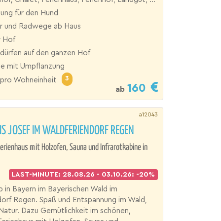
ung für den Hund
 und Radwege ab Haus
 Hof
dürfen auf den ganzen Hof
se mit Umpflanzung
3
pro Wohneinheit
160
ab
a12043
S JOSEF IM WALDFERIENDORF REGEN
erienhaus mit Holzofen, Sauna und Infrarotkabine in
LAST-MINUTE: 28.08.26 - 03.10.26: -20%
 in Bayern im Bayerischen Wald im
dorf Regen. Spaß und Entspannung im Wald,
Natur. Dazu Gemütlichkeit im schönen,