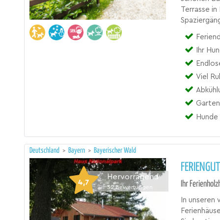
Terrasse in
Spaziergäng
Feriend
Ihr Hun
Endlos
Viel R
Abkühlu
Garten
Hunde 
Deutschland
>
Bayern
>
Bayerischer Wald
FERIENGU
Hervorragend
4,7
Ihr Ferienhol
32
Bewertungen
In unseren
Ferienhäus