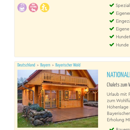
Spezial
Eigene
Eingez
Eigene
Hundet
Hunde 
Deutschland
>
Bayern
>
Bayerischer Wald
NATIONAL
Chalets zum 
Urlaub mit 
zum Wohlfüh
Höhenlage i
Bayerischen
Erholung M
Bauernhof,