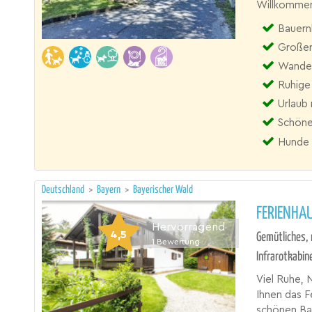
Willkommen
Bauernhof
Großer
Wande
Ruhige
Urlaub 
Schön
Hunde 
Deutschland
>
Bayern
>
Bayerischer Wald
FERIENHAU
Hervorragend
4,5
Gemütliches,
1
Bewertung
Infrarotkabin
Viel Ruhe, 
Ihnen das F
schönen Bay