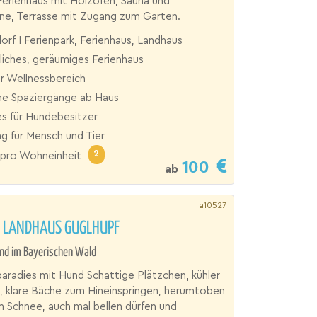
erienhaus mit Holzofen, Sauna und
ine, Terrasse mit Zugang zum Garten.
orf I Ferienpark, Ferienhaus, Landhaus
iches, geräumiges Ferienhaus
er Wellnessbereich
che Spaziergänge ab Haus
es für Hundebesitzer
g für Mensch und Tier
2
pro Wohneinheit
100
ab
a10527
F LANDHAUS GUGLHUPF
nd im Bayerischen Wald
paradies mit Hund Schattige Plätzchen, kühler
 klare Bäche zum Hineinspringen, herumtoben
en Schnee, auch mal bellen dürfen und