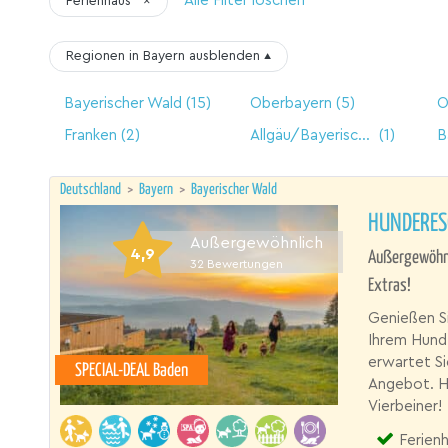
Alle Filter löschen
Ferienhaus
×
Regionen in Bayern
ausblenden
▴
Bayerischer Wald
(15)
Oberbayern
(5)
O
Franken
(2)
Allgäu/Bayerisch Schwaben/Bodensee
(1)
B
Deutschland
>
Bayern
>
Bayerischer Wald
HUNDERES
Außergewöhnlich
4,9
Außergewöhnli
32
Bewertungen
Extras!
Genießen Si
Ihrem Hund
erwartet Si
SPECIAL-DEAL Baden
Angebot. Hi
Vierbeiner!
Ferien