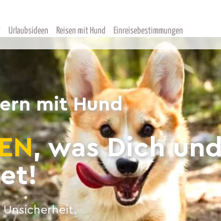
Urlaubsideen
Reisen mit Hund
Einreisebestimmungen
yern mit Hund
EN
, was Dich un
et!
 Unsicherheit.