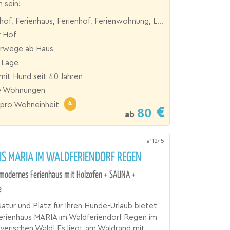
 sein!
, Ferienhaus, Ferienhof, Ferienwohnung, Landhaus, Reiterhof
 Hof
rwege ab Haus
 Lage
mit Hund seit 40 Jahren
e Wohnungen
4
pro Wohneinheit
80
ab
a11245
S MARIA IM WALDFERIENDORF REGEN
 modernes Ferienhaus mit Holzofen + SAUNA +
e
Natur und Platz für Ihren Hunde-Urlaub bietet
erienhaus MARIA im Waldferiendorf Regen im
erischen Wald! Es liegt am Waldrand mit