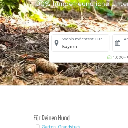
100% hundefreundliche Unterk
Wohin möchtest Du?
An
Bayern
1.000+ 
Für Deinen Hund
Garten, Grundstück