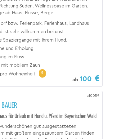
 Richtung Süden. Wellnessoase im Garten.
e ab Haus, Flüsse, Berge
orf bzw. Ferienpark, Ferienhaus, Landhaus
d ist sehr willkommen bei uns!
e Spaziergänge mit Ihrem Hund.
uhe und Erholung
ng im Fluss
 mit mobilem Zaun
2
pro Wohneinheit
100
ab
a10059
T BAUER
zhaus für Urlaub mit Hund u. Pferd im Bayerischen Wald
 wunderschönen gut ausgestatteten
ern mit großem eingezäuntem Garten finden