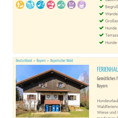
Begrüß
Wander
Großer
Hunde 
Terras
Hunde 
Deutschland
>
Bayern
>
Bayerischer Wald
FERIENHAU
Gemütliches F
Bayern
Hundeurlaub
Waldferien
Wiese und 