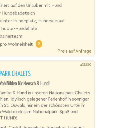
isiert auf den Urlauber mit Hund
r Hundebadeteich
äunter Hundeplatz, Hundeauslauf
 Indoor-Hundehalle
rainerteam
3
pro Wohneinheit
Preis auf Anfrage
a12220
PARK CHALETS
Wohlfühlen für Mensch & Hund!
Familie & Hund in unseren Nationalpark Chalets
len. Idyllisch gelegener Ferienhof in sonniger
n St. Oswald, einem der schönsten Orte im
 Wald direkt am Nationalpark. Spaß und
IT HUND!
 Chalet, Ferienhaus, Ferienhof, Landgut, Reiterhof, Urlaubsresort