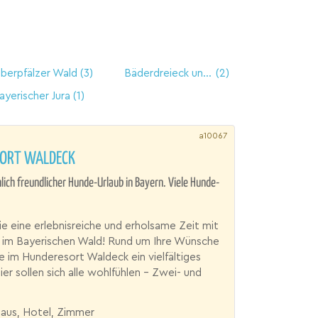
berpfälzer Wald
(3)
Bäderdreieck und 3-Länder-Eck
(2)
ayerischer Jura
(1)
a10067
ORT WALDECK
ch freundlicher Hunde-Urlaub in Bayern. Viele Hunde-
e eine erlebnisreiche und erholsame Zeit mit
 im Bayerischen Wald! Rund um Ihre Wünsche
e im Hunderesort Waldeck ein vielfältiges
er sollen sich alle wohlfühlen – Zwei- und
haus, Hotel, Zimmer