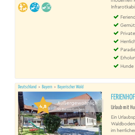
modernen F
Infrarotkab
Feriend
Gemütl
Privat
Herrli
Paradi
Erholun
Hunde 
Deutschland
>
Bayern
>
Bayerischer Wald
FERIENHO
Außergewöhnlich
4,8
Urlaub mit Hu
10
Bewertungen
Ein Urlaubs
Waldboden,
im herrlich