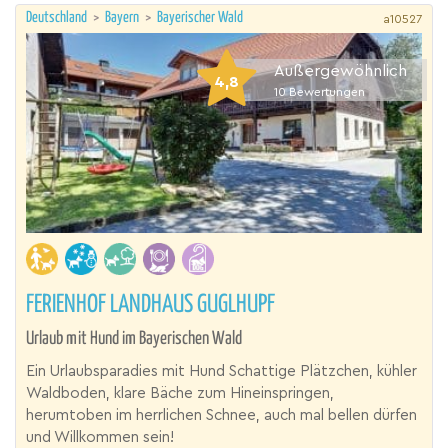
Deutschland
>
Bayern
>
Bayerischer Wald
a10527
Außergewöhnlich
4,8
10
Bewertungen
FERIENHOF LANDHAUS GUGLHUPF
Urlaub mit Hund im Bayerischen Wald
Ein Urlaubsparadies mit Hund Schattige Plätzchen, kühler
Waldboden, klare Bäche zum Hineinspringen,
herumtoben im herrlichen Schnee, auch mal bellen dürfen
und Willkommen sein!