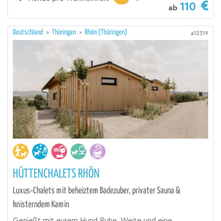
110
ab
Deutschland
>
Thüringen
>
Rhön (Thüringen)
a12319
HÜTTENCHALETS RHÖN
Luxus‑Chalets mit beheiztem Badezuber, privater Sauna &
knisterndem Kamin
Genießt mit eurem Hund Ruhe, Weite und eine