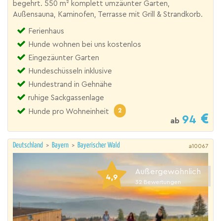
begehrt. 550 m² komplett umzäunter Garten,
Außensauna, Kaminofen, Terrasse mit Grill & Strandkorb.
Ferienhaus
Hunde wohnen bei uns kostenlos
Eingezäunter Garten
Hundeschüsseln inklusive
Hundestrand in Gehnähe
ruhige Sackgassenlage
2
Hunde pro Wohneinheit
94
ab
Deutschland
>
Bayern
>
Bayerischer Wald
a10067
Außergewöhnlich
4,9
32
Bewertungen