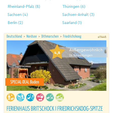
Rheinland-Pfalz
(8)
Thüringen
(6)
Sachsen
(4)
Sachsen-Anhalt
(3)
Berlin
(2)
Saarland
(1)
Deutschland
>
Nordsee
>
Dithmarschen
>
Friedrichskoog
a11448
Außergewöhnlich
4,8
26
Bewertungen
SPECIAL-DEAL Baden
FERIENHAUS BRITSCHOCK I FRIEDRICHSKOOG-SPITZE