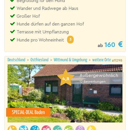
Begrüßung für den Hund
Wander und Radwege ab Haus
Großer Hof
Hunde dürfen auf den ganzen Hof
Terrasse mit Umpflanzung
3
Hunde pro Wohneinheit
160
ab
Deutschland
>
Ostfriesland
>
Wittmund & Umgebung
>
weitere Orte
a11298
Außergewöhnlich
4,8
12
Bewertungen
SPECIAL-DEAL Baden