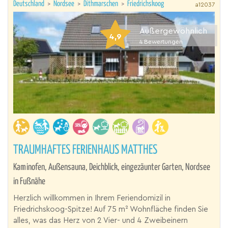
Deutschland
>
Nordsee
>
Dithmarschen
>
Friedrichskoog
a12037
Außergewöhnlich
4,9
4
Bewertungen
TRAUMHAFTES FERIENHAUS MATTHES
Kaminofen, Außensauna, Deichblick, eingezäunter Garten, Nordsee
in Fußnähe
Herzlich willkommen in Ihrem Feriendomizil in
Friedrichskoog-Spitze! Auf 75 m² Wohnfläche finden Sie
alles, was das Herz von 2 Vier- und 4 Zweibeinern