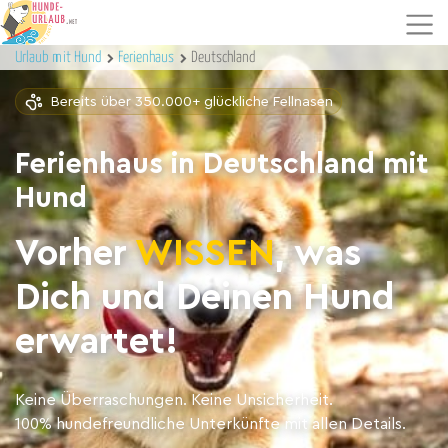
Urlaub mit Hund
Ferienhaus
Deutschland
Bereits über 350.000+ glückliche Fellnasen
Ferienhaus in Deutschland mit
Hund
Vorher
WISSEN
, was
Dich und Deinen Hund
erwartet!
Keine Überraschungen. Keine Unsicherheit.
100% hundefreundliche Unterkünfte mit allen Details.