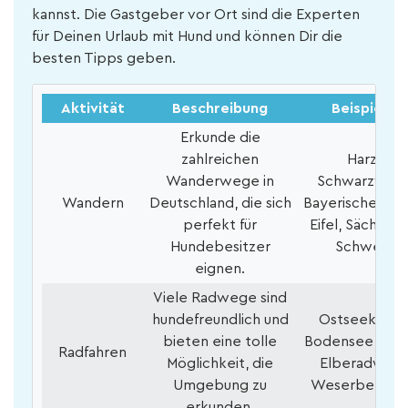
kannst. Die Gastgeber vor Ort sind die Experten
für Deinen Urlaub mit Hund und können Dir die
besten Tipps geben.
Aktivität
Beschreibung
Beispiele
Erkunde die
zahlreichen
Harz,
Wanderwege in
Schwarzwald
Wandern
Deutschland, die sich
Bayerische Alp
perfekt für
Eifel, Sächsisc
Hundebesitzer
Schweiz
eignen.
Viele Radwege sind
hundefreundlich und
Ostseeküste
bieten eine tolle
Bodensee, Mos
Radfahren
Möglichkeit, die
Elberadweg,
Umgebung zu
Weserbergla
erkunden.