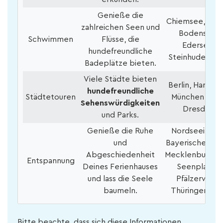
Genieße die
Chiemsee, Müri
zahlreichen Seen und
Bodensee,
Schwimmen
Flüsse, die
Edersee,
hundefreundliche
Steinhuder Me
Badeplätze bieten.
Viele Städte bieten
Berlin, Hambur
hundefreundliche
Städtetouren
München, Köln
Sehenswürdigkeiten
Dresden
und Parks.
Genieße die Ruhe
Nordseeinseln
und
Bayerischer Wa
Abgeschiedenheit
Mecklenburgis
Entspannung
Deines Ferienhauses
Seenplatte,
und lass die Seele
Pfälzerwald,
baumeln.
Thüringer Wal
Bitte beachte, dass sich diese Informationen