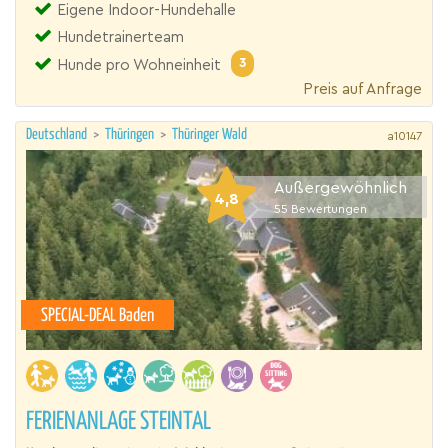
Eigene Indoor-Hundehalle
Hundetrainerteam
3
Hunde pro Wohneinheit
Preis auf Anfrage
Deutschland
>
Thüringen
>
Thüringer Wald
a10147
Außergewöhnlich
4,8
55
Bewertungen
SPECIAL-DEAL Baden
FERIENANLAGE STEINTAL