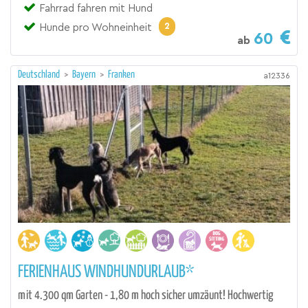
Fahrrad fahren mit Hund
2
Hunde pro Wohneinheit
60
ab
Deutschland
>
Bayern
>
Franken
a12336
FERIENHAUS WINDHUNDURLAUB*
mit 4.300 qm Garten - 1,80 m hoch sicher umzäunt! Hochwertig