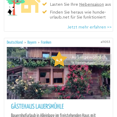
Lasten Sie Ihre
Nebensaison
aus
Finden Sie heraus wie hunde-
urlaub.net für Sie funktioniert
Jetzt mehr erfahren >>
a11053
Deutschland
>
Bayern
>
Franken
Außergewöhnlich
4,9
16
Bewertungen
GÄSTEHAUS LAUERSMÜHLE
Bauernhofurlaub in Alleinlage im freistehenden Haus mit