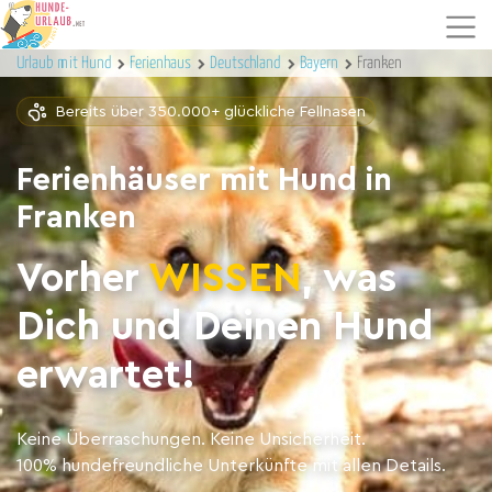
Urlaub mit Hund
Ferienhaus
Deutschland
Bayern
Franken
Bereits über 350.000+ glückliche Fellnasen
Ferienhäuser mit Hund in
Franken
Vorher
WISSEN
, was
Dich und Deinen Hund
erwartet!
Keine Überraschungen. Keine Unsicherheit.
100% hundefreundliche Unterkünfte mit allen Details.