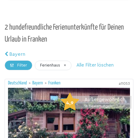
2 hundefreundliche Ferienunterkünfte für Deinen
Urlaub in Franken
Bayern
Alle Filter löschen
Ferienhaus
×
Filter
Deutschland
>
Bayern
>
Franken
a11053
Außergewöhnlich
4,9
16
Bewertungen