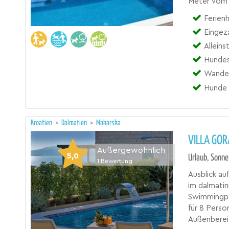
Meter vom 
Ferienh
Eingez
Allein
Hundes
Wander
Hunde 
Kroatien
>
Dalmatien
>
Makarska
VILLA GO
Außergewöhnlich
5,0
Urlaub, Sonne
1
Bewertung
Ausblick au
im dalmatin
Swimmingpo
für 8 Perso
Außenberei