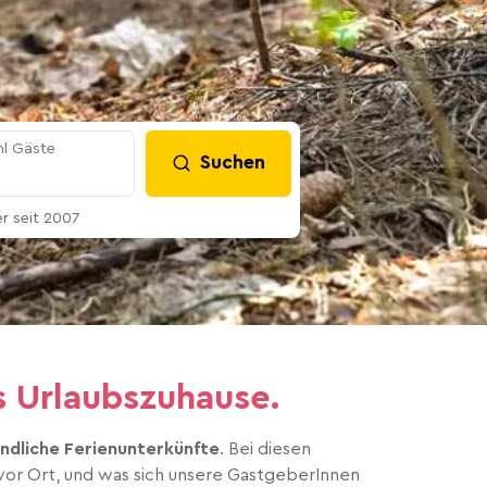
l Gäste
Suchen
 seit 2007
s Urlaubszuhause.
undliche Ferienunterkünfte
. Bei diesen
 vor Ort, und was sich unsere GastgeberInnen