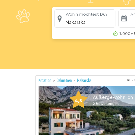
Wohin möchtest Du?
An
Makarska
1.000+ 
a112
Kroatien
>
Dalmatien
>
Makarska
Außergewöhnlich
4,8
2
Bewertungen