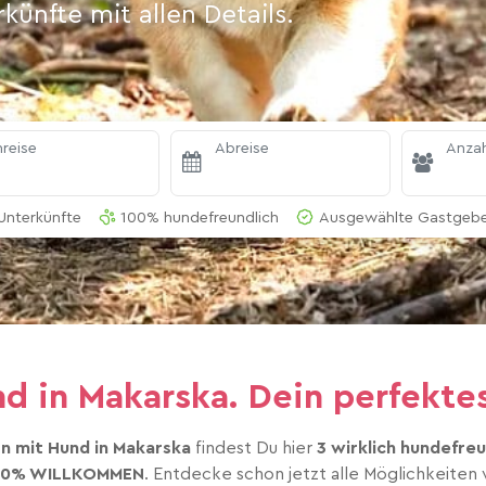
ünfte mit allen Details.
reise
Abreise
Anzah
Unterkünfte
100% hundefreundlich
Ausgewählte Gastgeber
 in Makarska. Dein perfekte
 mit Hund in Makarska
findest Du hier
3 wirklich hundefre
00% WILLKOMMEN
. Entdecke schon jetzt alle Möglichkeiten