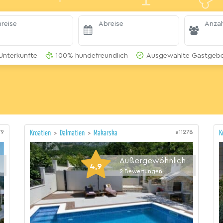
reise
Abreise
Anzah
Unterkünfte
100% hundefreundlich
Ausgewählte Gastgeber
79
a11278
Kroatien
>
Dalmatien
>
Makarska
K
Außergewöhnlich
4,9
2
Bewertungen