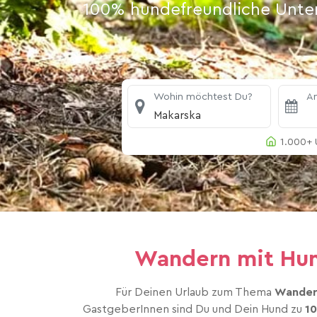
100% hundefreundliche Unterk
Wohin möchtest Du?
An
Makarska
1.000+ 
Wandern mit Hund
Für Deinen Urlaub zum Thema
Wandern
GastgeberInnen sind Du und Dein Hund zu
1