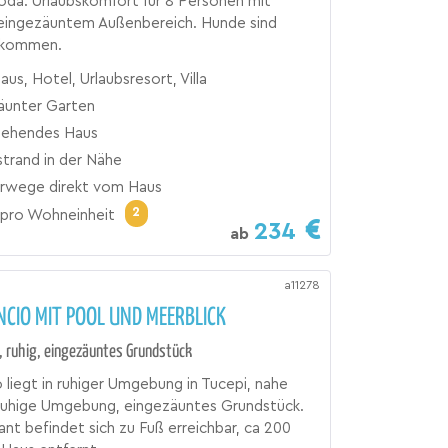
oda. Urlaubskomfort für 8 Personen mit
 eingezäuntem Außenbereich. Hunde sind
llkommen.
aus, Hotel, Urlaubsresort, Villa
äunter Garten
stehendes Haus
trand in der Nähe
wege direkt vom Haus
2
pro Wohneinheit
234
ab
a11278
ENCIO MIT POOL UND MEERBLICK
, ruhig, eingezäuntes Grundstück
io liegt in ruhiger Umgebung in Tucepi, nahe
Ruhige Umgebung, eingezäuntes Grundstück.
ant befindet sich zu Fuß erreichbar, ca 200