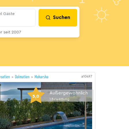
l Gäste
Suchen
 seit 2007
a10497
roatien
>
Dalmatien
>
Makarska
Außergewöhnlich
5,0
1
Bewertung