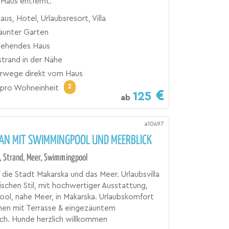
Haus entfernt.
aus, Hotel, Urlaubsresort, Villa
äunter Garten
stehendes Haus
trand in der Nähe
wege direkt vom Haus
2
pro Wohneinheit
125
ab
a10497
RAN MIT SWIMMINGPOOL UND MEERBLICK
, Strand, Meer, Swimmingpool
f die Stadt Makarska und das Meer. Urlaubsvilla
ischen Stil, mit hochwertiger Ausstattung,
ol, nahe Meer, in Makarska. Urlaubskomfort
nen mit Terrasse & eingezäuntem
ch. Hunde herzlich willkommen