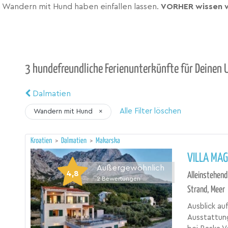
 Wandern mit Hund haben einfallen lassen.
VORHER wissen w
3 hundefreundliche Ferienunterkünfte für Deinen 
Dalmatien
Alle Filter löschen
Wandern mit Hund
×
Kroatien
>
Dalmatien
>
Makarska
VILLA MAG
Außergewöhnlich
4,8
Alleinstehend
2
Bewertungen
Strand, Meer
Ausblick au
Ausstattung