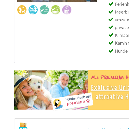
Ferienh
Meerbl
umzäun
privat
Klimaa
Kamin f
Hunde 