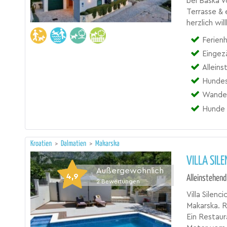
bei Baska V
Terrasse &
herzlich wi
Ferienh
Eingez
Allein
Hundes
Wander
Hunde 
Kroatien
>
Dalmatien
>
Makarska
VILLA SIL
Außergewöhnlich
4,9
Alleinstehend
2
Bewertungen
Villa Silenc
Makarska. 
Ein Restaur