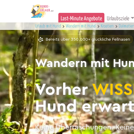
Last-Minute Angebote
Urlaubsziele
Urlaub mit Hund
Wandern mit Hund
Kroatien
Dalmatie
Bereits über 350.000+ glückliche Fellnasen
Wandern mit Hun
Vorher
WISS
Hund erwart
Keine Überraschungen. Keine