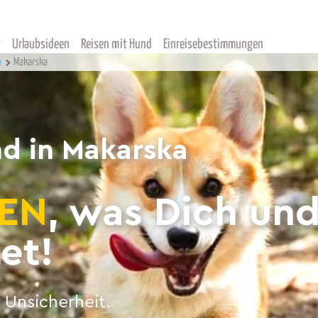
Urlaubsideen
Reisen mit Hund
Einreisebestimmungen
n
Makarska
d in Makarska
EN
, was Dich un
et!
 Unsicherheit.