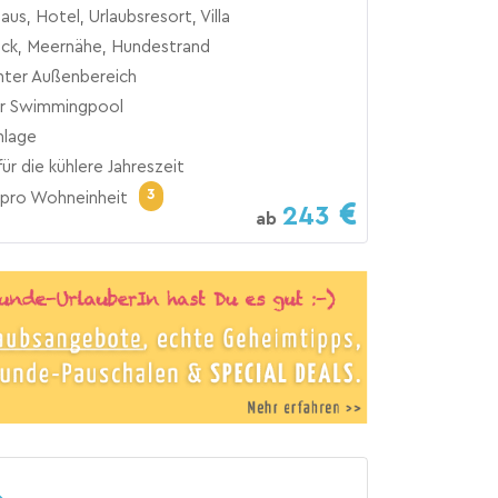
aus, Hotel, Urlaubsresort, Villa
ick, Meernähe, Hundestrand
ter Außenbereich
er Swimmingpool
nlage
ür die kühlere Jahreszeit
3
pro Wohneinheit
243
ab