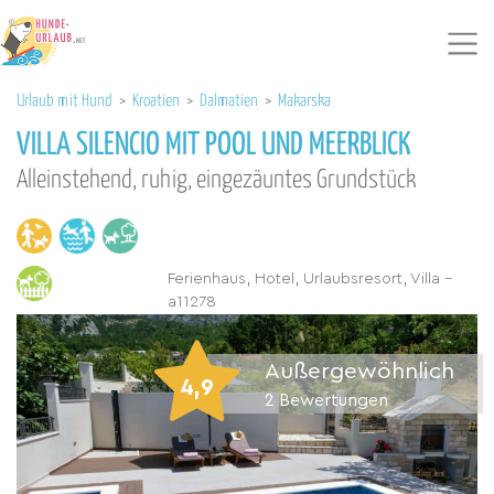
Urlaub mit Hund
>
Kroatien
>
Dalmatien
>
Makarska
VILLA SILENCIO MIT POOL UND MEERBLICK
Alleinstehend, ruhig, eingezäuntes Grundstück
Ferienhaus, Hotel, Urlaubsresort, Villa -
a11278
Außergewöhnlich
4,9
2
Bewertungen