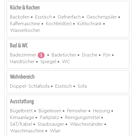
Küche & Kochen
Backofen
Esstisch
Gefrierfach
Geschirrspüler
Kaffemaschine
Kochfeld(er)
Kühlschrank
Wasserkocher
Bad & WC
Badezimmer
1
Badetücher
Dusche
Fön
Handtücher
Spiegel
WC
Wohnbereich
Doppel- Schlafsofa
Esstisch
Sofa
Ausstattung
Bügelbrett
Bügeleisen
Fernseher
Heizung
Kimaanlage
Parkplatz
Reinigungsmittel
SAT/Kabel
Staubsauger
Wäscheständer
Waschmaschine
Wlan