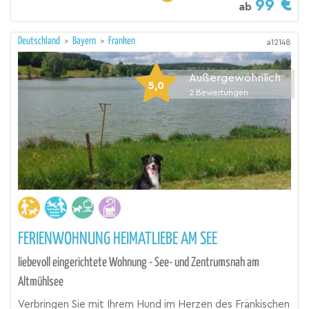
99
ab
Deutschland
>
Bayern
>
Franken
a12148
Außergewöhnlich
5,0
2
Bewertungen
FERIENWOHNUNG HEIMATLIEBE AM SEE
liebevoll eingerichtete Wohnung - See- und Zentrumsnah am
Altmühlsee
Verbringen Sie mit Ihrem Hund im Herzen des Fränkischen