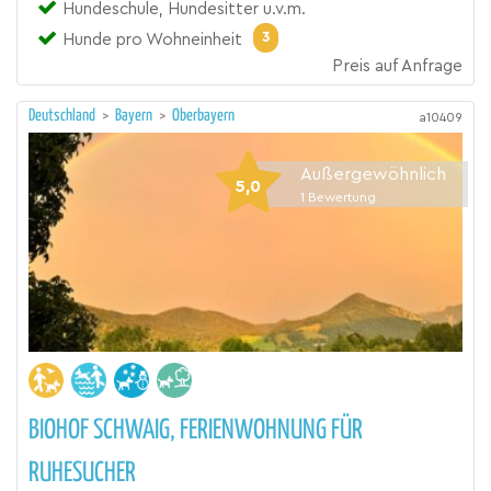
Hundeschule, Hundesitter u.v.m.
3
Hunde pro Wohneinheit
Preis auf Anfrage
Deutschland
>
Bayern
>
Oberbayern
a10409
Außergewöhnlich
5,0
1
Bewertung
BIOHOF SCHWAIG, FERIENWOHNUNG FÜR
RUHESUCHER