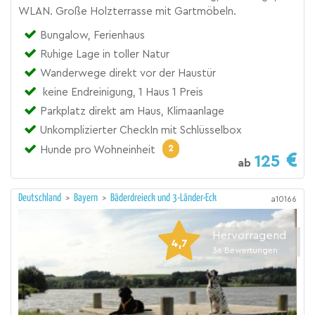
WLAN. Große Holzterrasse mit Gartmöbeln.
Bungalow, Ferienhaus
Ruhige Lage in toller Natur
Wanderwege direkt vor der Haustür
keine Endreinigung, 1 Haus 1 Preis
Parkplatz direkt am Haus, Klimaanlage
Unkomplizierter CheckIn mit Schlüsselbox
2
Hunde pro Wohneinheit
125
ab
Deutschland
>
Bayern
>
Bäderdreieck und 3-Länder-Eck
a10166
Hervorragend
4,7
36
Bewertungen