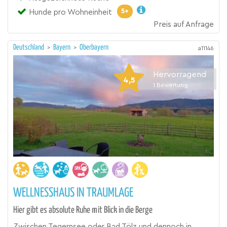
5+
Hunde pro Wohneinheit
Preis auf Anfrage
Deutschland
>
Bayern
>
Oberbayern
a11146
Hervorragend
4,5
1
Bewertung
WELLNESSHAUS IN TRAUMLAGE
Hier gibt es absolute Ruhe mit Blick in die Berge
Zwischen Tegernsee oder Bad Tölz und dennoch in