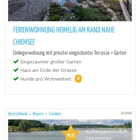
FERIENWOHNUNG HEIMELIG AM RAND NAHE
CHIEMSEE
Einliegerwohnung mit privater eingezäunter Terrasse + Garten
Eingezäunter großer Garten
Haus am Ende der Strasse
3
Hunde pro Wohneinheit
a12148
Deutschland
>
Bayern
>
Franken
Außergewöhnlich
5,0
2
Bewertungen