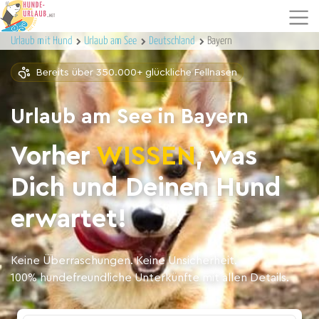
Urlaub mit Hund
Urlaub am See
Deutschland
Bayern
Bereits über 350.000+ glückliche Fellnasen
Urlaub am See in Bayern
Vorher
WISSEN
, was
Dich und Deinen Hund
erwartet!
Keine Überraschungen. Keine Unsicherheit.
100% hundefreundliche Unterkünfte mit allen Details.