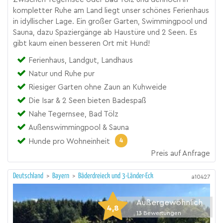
kompletter Ruhe am Land liegt unser schönes Ferienhaus
in idyllischer Lage. Ein großer Garten, Swimmingpool und
Sauna, dazu Spaziergänge ab Haustüre und 2 Seen. Es
gibt kaum einen besseren Ort mit Hund!
Ferienhaus, Landgut, Landhaus
Natur und Ruhe pur
Riesiger Garten ohne Zaun an Kuhweide
Die Isar & 2 Seen bieten Badespaß
Nahe Tegernsee, Bad Tölz
Außenswimmingpool & Sauna
4
Hunde pro Wohneinheit
Preis auf Anfrage
Deutschland
>
Bayern
>
Bäderdreieck und 3-Länder-Eck
a10427
Außergewöhnlich
4,8
13
Bewertungen