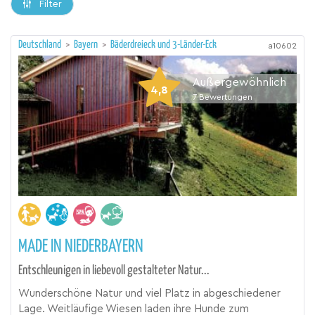
Filter
Deutschland
>
Bayern
>
Bäderdreieck und 3-Länder-Eck
a10602
Außergewöhnlich
4,8
7
Bewertungen
MADE IN NIEDERBAYERN
Entschleunigen in liebevoll gestalteter Natur...
Wunderschöne Natur und viel Platz in abgeschiedener
Lage. Weitläufige Wiesen laden ihre Hunde zum