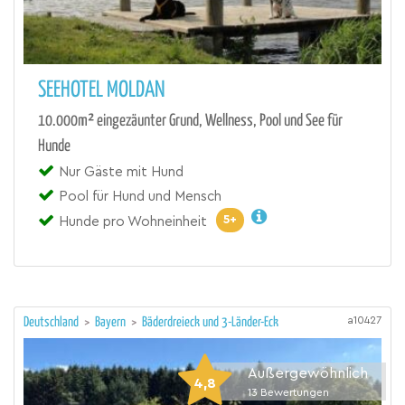
SEEHOTEL MOLDAN
10.000m² eingezäunter Grund, Wellness, Pool und See für
Hunde
Nur Gäste mit Hund
Pool für Hund und Mensch
5+
Hunde pro Wohneinheit
a10427
Deutschland
>
Bayern
>
Bäderdreieck und 3-Länder-Eck
Außergewöhnlich
4,8
13
Bewertungen