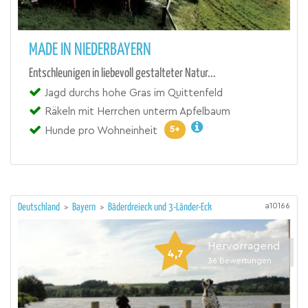
MADE IN NIEDERBAYERN
Entschleunigen in liebevoll gestalteter Natur...
Jagd durchs hohe Gras im Quittenfeld
Räkeln mit Herrchen unterm Apfelbaum
5+
Hunde pro Wohneinheit
a10166
Deutschland
>
Bayern
>
Bäderdreieck und 3-Länder-Eck
Hervorragend
4,7
36
Bewertungen