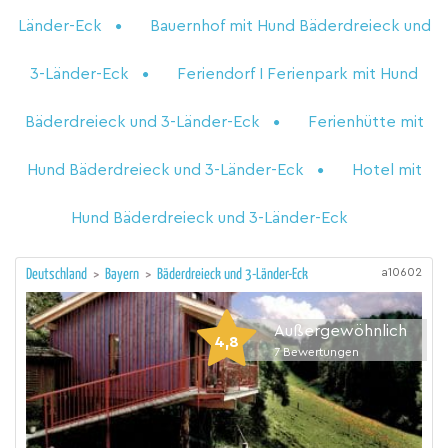
Länder-Eck
Bauernhof mit Hund Bäderdreieck und
3-Länder-Eck
Feriendorf I Ferienpark mit Hund
Bäderdreieck und 3-Länder-Eck
Ferienhütte mit
Hund Bäderdreieck und 3-Länder-Eck
Hotel mit
Hund Bäderdreieck und 3-Länder-Eck
a10602
Deutschland
>
Bayern
>
Bäderdreieck und 3-Länder-Eck
Außergewöhnlich
4,8
7
Bewertungen