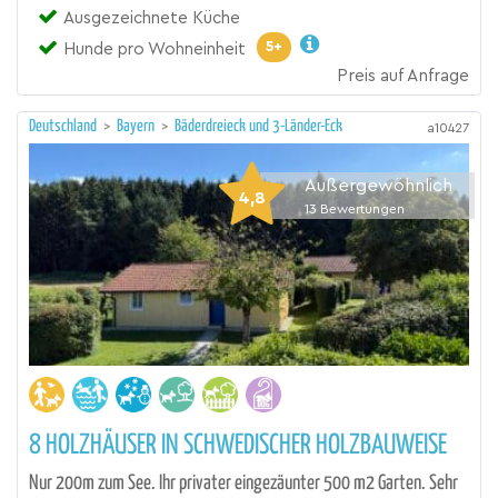
Ausgezeichnete Küche
5+
Hunde pro Wohneinheit
Preis auf Anfrage
Deutschland
>
Bayern
>
Bäderdreieck und 3-Länder-Eck
a10427
Außergewöhnlich
4,8
13
Bewertungen
8 HOLZHÄUSER IN SCHWEDISCHER HOLZBAUWEISE
Nur 200m zum See. Ihr privater eingezäunter 500 m2 Garten. Sehr