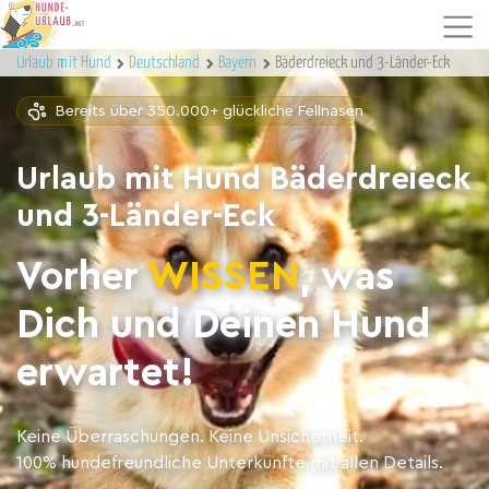
Urlaub mit Hund
Deutschland
Bayern
Bäderdreieck und 3-Länder-Eck
Bereits über 350.000+ glückliche Fellnasen
Urlaub mit Hund Bäderdreieck
und 3-Länder-Eck
Vorher
WISSEN
, was
Dich und Deinen Hund
erwartet!
Keine Überraschungen. Keine Unsicherheit.
100% hundefreundliche Unterkünfte mit allen Details.