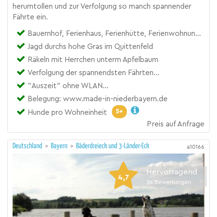
herumtollen und zur Verfolgung so manch spannender
Fährte ein.
Bauernhof, Ferienhaus, Ferienhütte, Ferienwohnung, Mobile Home
Jagd durchs hohe Gras im Quittenfeld
Räkeln mit Herrchen unterm Apfelbaum
Verfolgung der spannendsten Fährten...
"Auszeit" ohne WLAN...
Belegung: www.made-in-niederbayern.de
5+
Hunde pro Wohneinheit
Preis auf Anfrage
Deutschland
>
Bayern
>
Bäderdreieck und 3-Länder-Eck
a10166
Hervorragend
4,7
36
Bewertungen