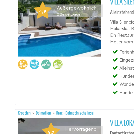
VILLA SIL
Außergewöhnlich
4,9
Alleinstehend
2
Bewertungen
Villa Silenc
Makarska. 
Ein Restaur
Meter vom 
Ferienh
Eingez
Allein
Hundes
Wander
Hunde 
Kroatien
>
Dalmatien
>
Brac - Dalmatinische Insel
VILLA LOK
Hervorragend
4,7
Fantastischer