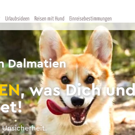
Urlaubsideen
Reisen mit Hund
Einreisebestimmungen
n Dalmatien
EN
, was Dich un
et!
 Unsicherheit.