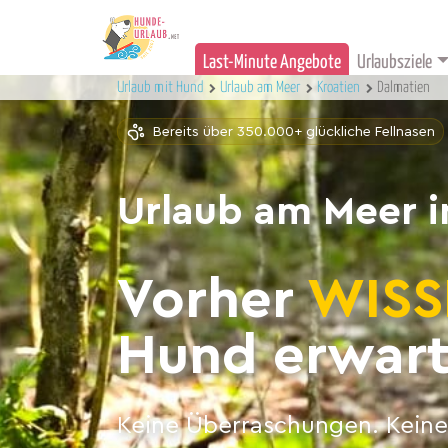
Last-Minute Angebote
Urlaubsziele
Urlaub mit Hund
Urlaub am Meer
Kroatien
Dalmatien
Bereits über 350.000+ glückliche Fellnasen
Urlaub am Meer i
Vorher
WISS
Hund erwart
Keine Überraschungen. Keine