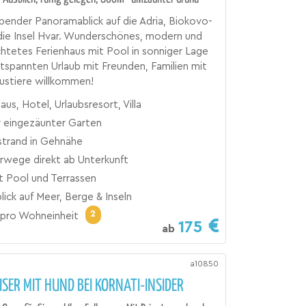
ender Panoramablick auf die Adria, Biokovo-
die Insel Hvar. Wunderschönes, modern und
ichtetes Ferienhaus mit Pool in sonniger Lage
ntspannten Urlaub mit Freunden, Familien mit
ustiere willkommen!
aus, Hotel, Urlaubsresort, Villa
 eingezäunter Garten
trand in Gehnähe
wege direkt ab Unterkunft
it Pool und Terrassen
ick auf Meer, Berge & Inseln
2
pro Wohneinheit
175
ab
a10850
SER MIT HUND BEI KORNATI-INSIDER