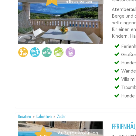
4
Bewertungen
Atemberaub
Berge und 
hell einger
für einen e
Kindern. Ha
Ferienh
Großer
Hundes
Wander
Villa m
Traumbl
Hunde 
Kroatien
>
Dalmatien
>
Zadar
FERIENHÄU
Außergewöhnlich