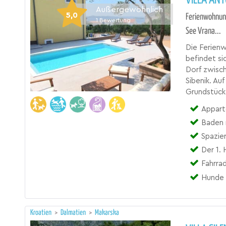
Außergewöhnlich
5,0
Ferienwohnun
1
Bewertung
See Vrana...
Die Ferienw
befindet si
Dorf zwisch
Sibenik. Au
Grundstück
Appartement
Baden 
Spazier
Der 1.
Fahrra
Hunde 
Kroatien
>
Dalmatien
>
Makarska