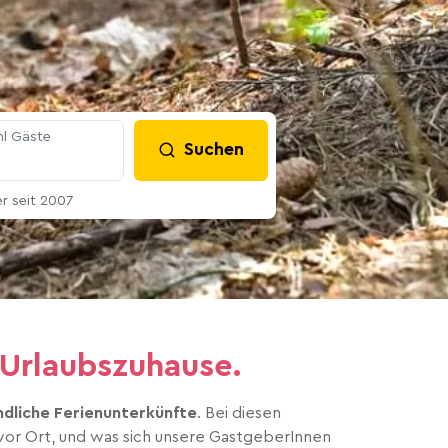
l Gäste
Suchen
 seit 2007
 Urlaubszuhause.
ndliche Ferienunterkünfte
. Bei diesen
 vor Ort, und was sich unsere GastgeberInnen