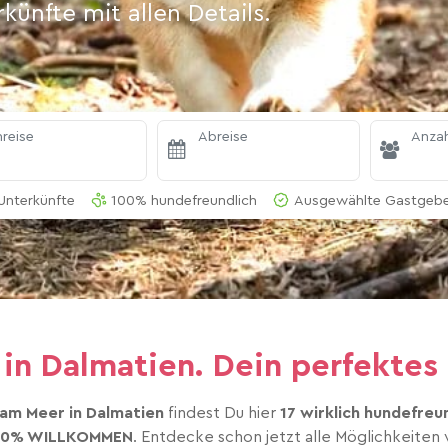
ünfte mit allen Details.
reise
Abreise
Anzah
Unterkünfte
100% hundefreundlich
Ausgewählte Gastgeber
in Dalmatien. Dein perfektes
 am Meer in Dalmatien
findest Du hier
17 wirklich hundefreu
00% WILLKOMMEN
. Entdecke schon jetzt alle Möglichkeiten