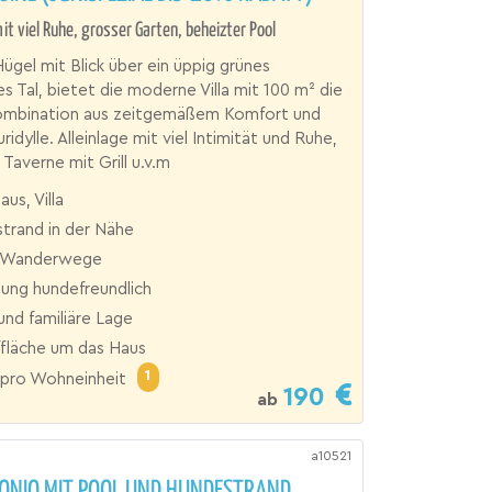
mit viel Ruhe, grosser Garten, beheizter Pool
ügel mit Blick über ein üppig grünes
s Tal, bietet die moderne Villa mit 100 m² die
ombination aus zeitgemäßem Komfort und
ridylle. Alleinlage mit viel Intimität und Ruhe,
Taverne mit Grill u.v.m
aus, Villa
trand in der Nähe
 Wanderwege
ng hundefreundlich
und familiäre Lage
ffläche um das Haus
1
pro Wohneinheit
190
ab
a10521
TONIO MIT POOL UND HUNDESTRAND