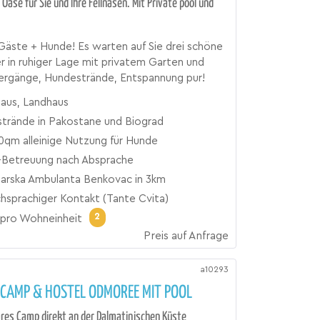
Oase für Sie und Ihre Fellnasen. Mit Private pool und
 Gäste + Hunde! Es warten auf Sie drei schöne
r in ruhiger Lage mit privatem Garten und
iergänge, Hundestrände, Entspannung pur!
haus, Landhaus
trände in Pakostane und Biograd
0qm alleinige Nutzung für Hunde
Betreuung nach Absprache
narska Ambulanta Benkovac in 3km
hsprachiger Kontakt (Tante Cvita)
2
pro Wohneinheit
Preis auf Anfrage
a10293
 CAMP & HOSTEL ODMOREE MIT POOL
äres Camp direkt an der Dalmatinischen Küste