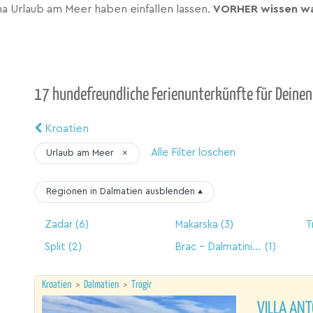
a Urlaub am Meer haben einfallen lassen.
VORHER wissen wa
17 hundefreundliche Ferienunterkünfte für Deinen
Kroatien
Alle Filter löschen
Urlaub am Meer
×
Regionen in Dalmatien
ausblenden
▴
Zadar
(6)
Makarska
(3)
T
Split
(2)
Brac - Dalmatinische Insel
(1)
Kroatien
>
Dalmatien
>
Trogir
VILLA ANT