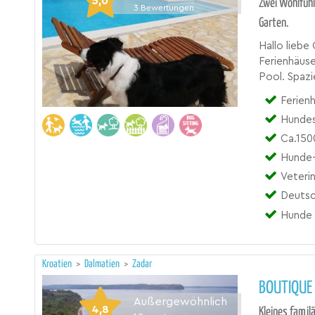
5,0
Zwei Wohlfühl 
3
Bewertungen
Garten.
Hallo liebe
Ferienhäuse
Pool. Spaz
Ferien
Hundes
Ca.150
Hunde-
Veteri
Deutsc
Hunde 
Kroatien
>
Dalmatien
>
Zadar
BOUTIQUE
Außergewöhnlich
4,8
Kleines famil