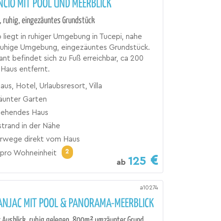
ENCIO MIT POOL UND MEERBLICK
, ruhig, eingezäuntes Grundstück
io liegt in ruhiger Umgebung in Tucepi, nahe
Ruhige Umgebung, eingezäuntes Grundstück.
ant befindet sich zu Fuß erreichbar, ca 200
Haus entfernt.
aus, Hotel, Urlaubsresort, Villa
äunter Garten
stehendes Haus
trand in der Nähe
wege direkt vom Haus
2
pro Wohneinheit
125
ab
a10274
ANJAC MIT POOL & PANORAMA-MEERBLICK
 Ausblick, ruhig gelegen, 800m² umzäunter Grund