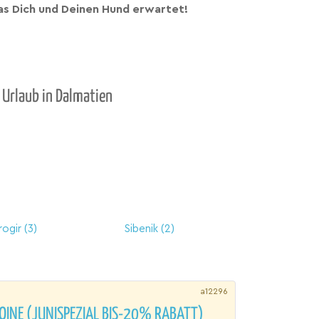
s Dich und Deinen Hund erwartet!
 Urlaub in Dalmatien
rogir
(3)
Sibenik
(2)
a12296
OINE (JUNISPEZIAL BIS-20% RABATT)