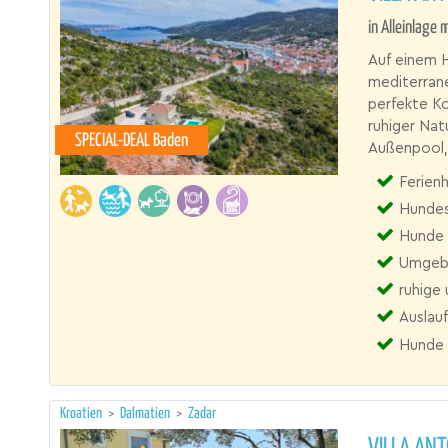
in Alleinlage 
Auf einem H
mediterrane
perfekte K
ruhiger Natu
SPECIAL-DEAL Baden
Außenpool, 
Ferienh
Hundes
Hunde
Umgebu
ruhige 
Auslau
Hunde 
Kroatien
>
Dalmatien
>
Zadar
VILLA AN