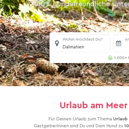
100% hundefreundliche Unterk
Wohin möchtest Du?
An
Dalmatien
1.000+ 
Urlaub am Meer 
Für Deinen Urlaub zum Thema
Urlaub
GastgeberInnen sind Du und Dein Hund zu
1