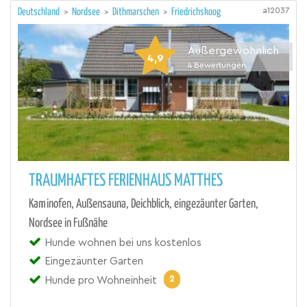
a12037
Deutschland
>
Nordsee
>
Dithmarschen
>
Friedrichskoog
Außergewöhnlich
4,9
4
Bewertungen
TRAUMHAFTES FERIENHAUS MATTHES
Kaminofen, Außensauna, Deichblick, eingezäunter Garten,
Nordsee in Fußnähe
Hunde wohnen bei uns kostenlos
Eingezäunter Garten
2
Hunde pro Wohneinheit