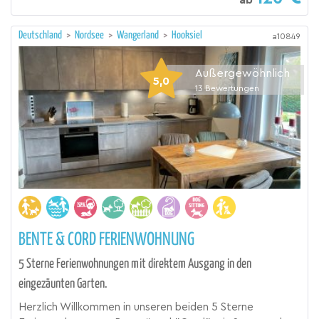
ab
Deutschland
>
Nordsee
>
Wangerland
>
Hooksiel
a10849
Außergewöhnlich
5,0
13
Bewertungen
BENTE & CORD FERIENWOHNUNG
5 Sterne Ferienwohnungen mit direktem Ausgang in den
eingezäunten Garten.
Herzlich Willkommen in unseren beiden 5 Sterne