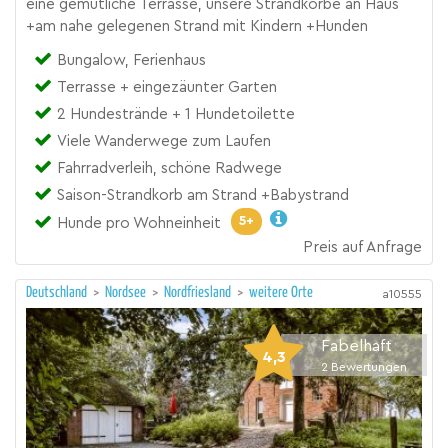
eine gemütliche Terrasse, unsere Strandkörbe an Haus
+am nahe gelegenen Strand mit Kindern +Hunden
Bungalow, Ferienhaus
Terrasse + eingezäunter Garten
2 Hundestrände + 1 Hundetoilette
Viele Wanderwege zum Laufen
Fahrradverleih, schöne Radwege
Saison-Strandkorb am Strand +Babystrand
5+
Hunde pro Wohneinheit
Preis auf Anfrage
Deutschland
>
Nordsee
>
Nordfriesland
>
weitere Orte
a10555
Fabelhaft
4,3
2
Bewertungen