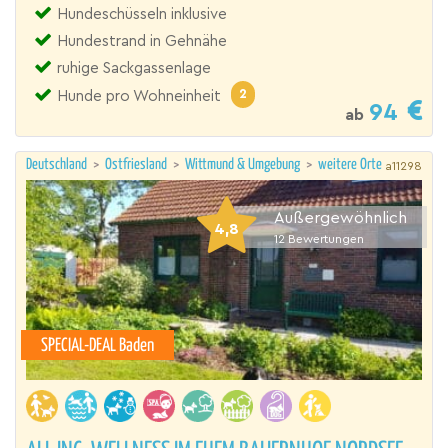
Hundeschüsseln inklusive
Hundestrand in Gehnähe
ruhige Sackgassenlage
2
Hunde pro Wohneinheit
94
ab
Deutschland
>
Ostfriesland
>
Wittmund & Umgebung
>
weitere Orte
a11298
Außergewöhnlich
4,8
12
Bewertungen
SPECIAL-DEAL Baden