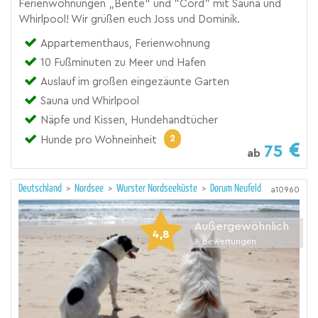
Ferienwohnungen „Bente“ und "Cord" mit Sauna und
Whirlpool! Wir grüßen euch Joss und Dominik.
Appartementhaus, Ferienwohnung
10 Fußminuten zu Meer und Hafen
Auslauf im großen eingezäunte Garten
Sauna und Whirlpool
Näpfe und Kissen, Hundehandtücher
2
Hunde pro Wohneinheit
75
ab
Deutschland
>
Nordsee
>
Wurster Nordseeküste
>
Dorum Neufeld
a10960
Außergewöhnlich
4,8
8
Bewertungen