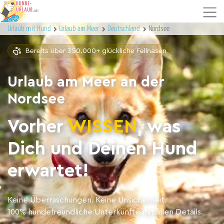
Urlaub mit Hund
Urlaub am Meer
Deutschland
Nordsee
Bereits über 350.000+ glückliche Fellnasen
Urlaub am Meer an der
Nordsee
Vorher
WISSEN
, was
Dich und Deinen Hund
erwartet!
Keine Überraschungen. Keine Unsicherheit.
100% hundefreundliche Unterkünfte mit allen Details.