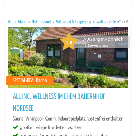
a11298
Deutschland
>
Ostfriesland
>
Wittmund & Umgebung
>
weitere Orte
Außergewöhnlich
4,8
12
Bewertungen
SPECIAL-DEAL Baden
ALL INC. WELLNESS IM EHEM BAUERNHOF
NORDSEE
Sauna, Whirlpool, Kamin, Indoorspielplatz kostenfrei enthalten
großer, eingefriedeter Garten
mehrere (Hunde)sandstrände in der Nähe