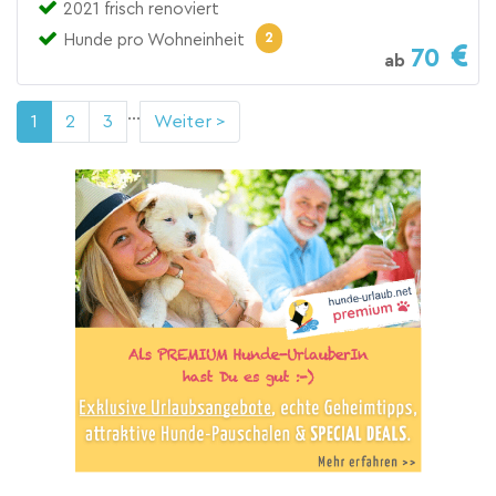
2021 frisch renoviert
2
Hunde pro Wohneinheit
70
ab
...
1
2
3
Weiter >