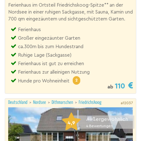
Ferienhaus im Ortsteil Friedrichskoog-Spitze** an der
Nordsee in einer ruhigen Sackgasse, mit Sauna, Kamin und
700 qm eingezäuntem und sichtgeschütztem Garten.
Ferienhaus
Großer eingezäunter Garten
ca.300m bis zum Hundestrand
Ruhige Lage (Sackgasse)
Ferienhaus ist gut zu erreichen
Ferienhaus zur alleinigen Nutzung
2
Hunde pro Wohneinheit
110
ab
Deutschland
>
Nordsee
>
Dithmarschen
>
Friedrichskoog
a12037
Außergewöhnlich
4,9
4
Bewertungen