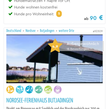
Hundematratzen + Näpfe vor Ort
Hunde wohnen kostenfrei
5
Hunde pro Wohneinheit
90
ab
Deutschland
>
Nordsee
>
Butjadingen
>
weitere Orte
a10309
Außergewöhnlich
4,9
18
Bewertungen
NORDSEE-FERIENHAUS BUTJADINGEN