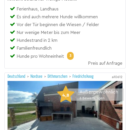
Ferienhaus, Landhaus
Es sind auch mehrere Hunde willkommen
Vor der Tür beginnen die Wiesen / Felder
Nur wenige Meter bis zum Meer
Hundestrand in 2 km
Familienfreundlich
3
Hunde pro Wohneinheit
Preis auf Anfrage
Deutschland
>
Nordsee
>
Dithmarschen
>
Friedrichskoog
a10612
Außergewöhnlich
4,8
6
Bewertungen