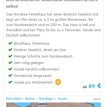
Direkt am Binnensee mit Seeblick und der Nordseedeich nur 200 m
entfernt
Das Nordsee Ferienhaus hat einen direkten Seeblick und
liegt am Ufer eines ca. 4,5 ha großen Binnensees. Bis
zum Nordseedeich sind es 200 m. Das Haus is hell und
freundlich und hat Platz für bis zu 4 Personen. Hunde sind
herzlich willkommen!
Blockhaus, Ferienhaus
Direkter Seeblick, direkt am See
Wenige Schritte zum Nordseedeich
Sehr ruhig gelegen
Hunde herzlich willkommen!
Grundstück eingezäunt
2
Hunde pro Wohneinheit
89
ab
Deutschland
>
Nordsee
>
Butjadingen
>
Tossens
a11157