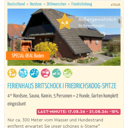
Deutschland
>
Nordsee
>
Dithmarschen
>
Friedrichskoog
a11448
Außergewöhnlich
4,8
26
Bewertungen
SPECIAL-DEAL Baden
FERIENHAUS BRITSCHOCK I FRIEDRICHSKOOG-SPITZE
4* Nordsee, Sauna, Kamin, 5 Personen + 2 Hunde, Garten komplett
eingezäunt
LAST-MINUTE: 17.08.26 - 21.08.26: -15%
Nur ca. 300 Meter vom Wasser und Hundestrand
entfernt erwartet Sie unser schönes 4-Sterne*