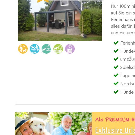
Nur 100m hi
auf Sie ein
Ferienhaus
alles dafür
und ein um
Ferien
Hundew
umzäun
Spiels
Lage n
Nordse
Hunde 