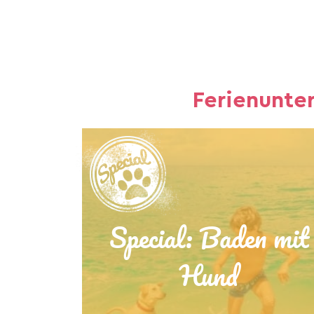
Ferienunte
Special: Baden mit
Hund