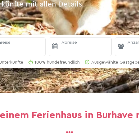
ünfte mit allen Details.
reise
Abreise
Anzah
Unterkünfte
100% hundefreundlich
Ausgewählte Gastgeber
 einem Ferienhaus in Burhave 
…