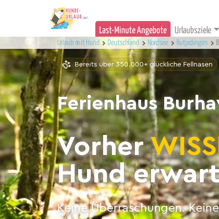
Last-Minute Angebote
Urlaubsziele
Urlaub mit Hund
Deutschland
Nordsee
Butjadingen
B
Bereits über 350.000+ glückliche Fellnasen
Ferienhaus Burha
Vorher
WISS
Hund erwart
Keine Überraschungen. Keine