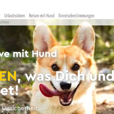
Urlaubsideen
Reisen mit Hund
Einreisebestimmungen
urhave
ve mit Hund
EN
, was Dich un
et!
 Unsicherheit.