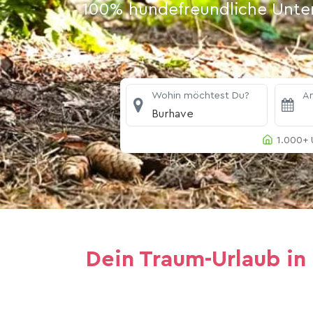
100% hundefreundliche Unterk
Wohin möchtest Du?
An
Burhave
1.000+ 
Dein Traum-Urlaub in