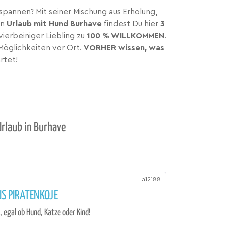
pannen? Mit seiner Mischung aus Erholung,
en
Urlaub mit Hund Burhave
findest Du hier
3
vierbeiniger Liebling zu
100 % WILLKOMMEN
.
Möglichkeiten vor Ort.
VORHER wissen, was
rtet!
Urlaub in Burhave
a12188
S PIRATENKOJE
e, egal ob Hund, Katze oder Kind!