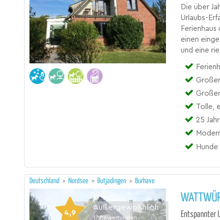
Die über J
Urlaubs-Erf
Ferienhaus 
einen eing
und eine ri
Ferien
Großer
Großer
Tolle,
25 Jah
Modern
Hunde 
Deutschland
>
Nordsee
>
Butjadingen
>
Burhave
WATTWÜR
Außergewöhnlich
4,9
Entspannter U
17
Bewertungen