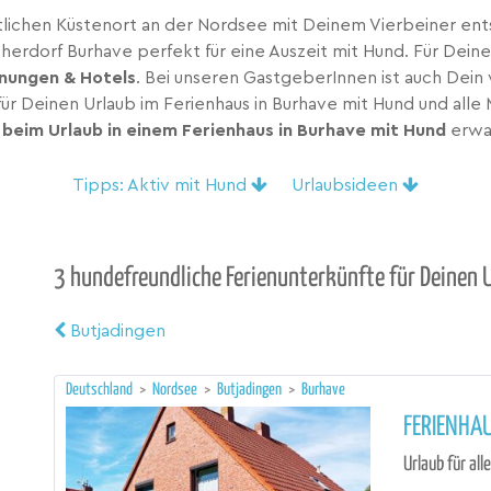
lichen Küstenort an der Nordsee mit Deinem Vierbeiner ents
herdorf Burhave perfekt für eine Auszeit mit Hund. Für Dein
nungen & Hotels
. Bei unseren GastgeberInnen ist auch Dein 
r Deinen Urlaub im Ferienhaus in Burhave mit Hund und alle 
 beim Urlaub in einem
Ferienhaus in Burhave mit Hund
erwa
Tipps: Aktiv mit Hund
Urlaubsideen
3 hundefreundliche Ferienunterkünfte für Deinen 
Butjadingen
Deutschland
>
Nordsee
>
Butjadingen
>
Burhave
FERIENHAU
Urlaub für all