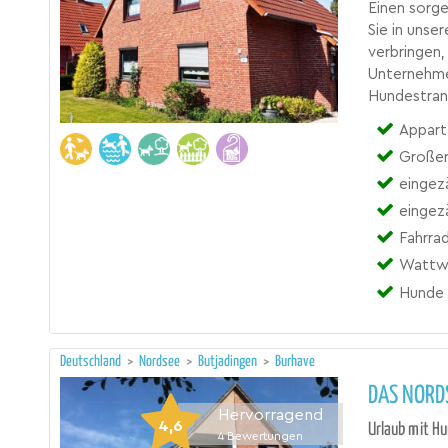
Einen sorge
Sie in unse
verbringen,
Unternehme
Hundestrand
Appart
Großer
eingez
eingez
Fahrra
Wattwa
Hunde 
Deutschland
>
Nordsee
>
Butjadingen
>
Burhave
DAS NORD
Hervorragend
4,6
Urlaub mit Hu
4
Bewertungen