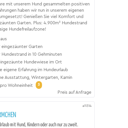
ahre mit unserem Hund gesammelten positiven
ahrungen haben wir nun in unserem eigenen
umgesetzt! Genießen Sie viel Komfort und
ezäunten Garten. Plus: 4.900m² Hundestrand
esige Hundefreilaufzone!
haus
 eingezäunter Garten
 Hundestrand in 10 Gehminuten
 eingezäunte Hundewiese im Ort
re eigene Erfahrung im Hundeurlaub
e Ausstattung, Wintergarten, Kamin
3
pro Wohneinheit
Preis auf Anfrage
a11314
MCHEN
rlaub mit Hund, Kindern oder auch nur zu zweit.