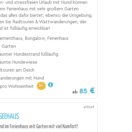
n- und stressfreien Urlaub mit Hund können
rem Ferienhaus mit sehr großem Garten
 das alles dafür bietet, ebenso die Umgebung.
n Sie Radtouren & Wattwanderungen, der
 ist fußläufig erreichbar!
ementhaus, Bungalow, Ferienhaus
 Garten
äunter Hundestrand fußläufig
äunte Hundewiese
dtouren am Deich
nderungen mit Hund
5+
pro Wohneinheit
85
ab
a11069
SEEHAUS
nd im Ferienhaus mit Garten mit viel Komfort!