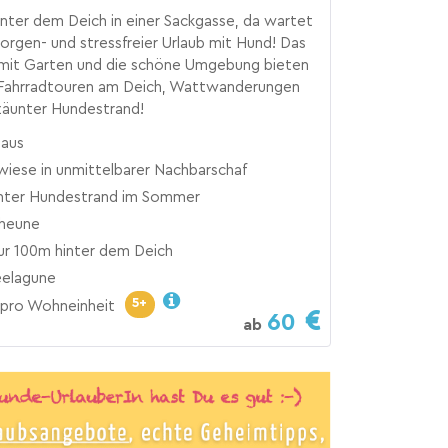
nter dem Deich in einer Sackgasse, da wartet
 sorgen- und stressfreier Urlaub mit Hund! Das
 mit Garten und die schöne Umgebung bieten
. Fahrradtouren am Deich, Wattwanderungen
zäunter Hundestrand!
haus
iese in unmittelbarer Nachbarschaf
ter Hundestrand im Sommer
cheune
ur 100m hinter dem Deich
elagune
5+
pro Wohneinheit
60
ab