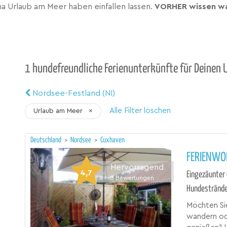
a Urlaub am Meer haben einfallen lassen.
VORHER wissen wa
1 hundefreundliche Ferienunterkünfte für Deinen 
Nordsee-Festland (NI)
Alle Filter löschen
Urlaub am Meer
×
Deutschland
>
Nordsee
>
Cuxhaven
FERIENWO
Hervorragend
4,7
Eingezäunter 
3
Bewertungen
Hundestränd
Möchten Sie
wandern od