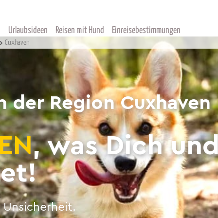
Urlaubsideen
Reisen mit Hund
Einreisebestimmungen
Cuxhaven
n der Region Cuxhaven
EN
, was Dich un
et!
 Unsicherheit.