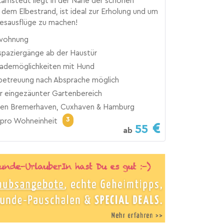
amstedt liegt in der Nähe der schönen
dem Elbestrand, ist ideal zur Erholung und um
esausflüge zu machen!
wohnung
paziergänge ab der Haustür
Bademöglichkeiten mit Hund
etreuung nach Absprache möglich
er eingezäunter Gartenbereich
en Bremerhaven, Cuxhaven & Hamburg
3
pro Wohneinheit
55
ab