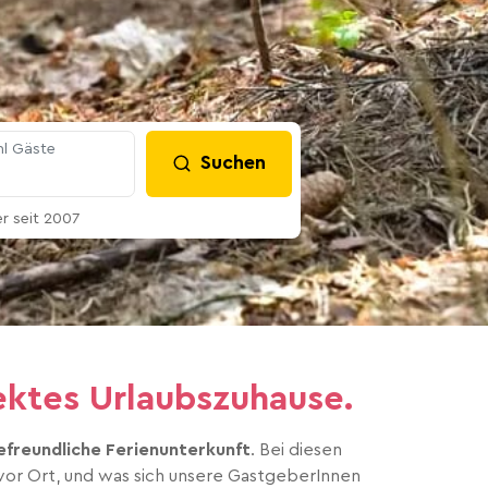
l Gäste
Suchen
 seit 2007
ektes Urlaubszuhause.
defreundliche Ferienunterkunft
. Bei diesen
 vor Ort, und was sich unsere GastgeberInnen