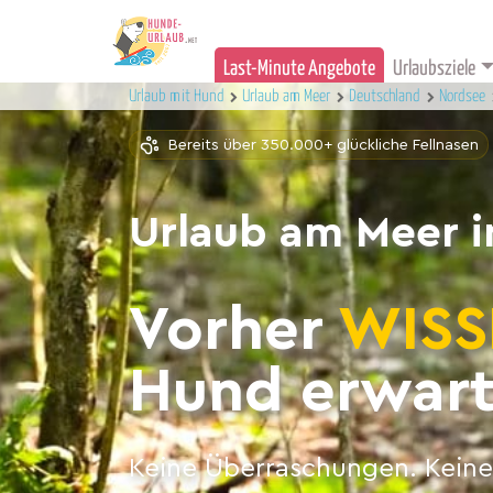
Last-Minute Angebote
Urlaubsziele
Urlaub mit Hund
Urlaub am Meer
Deutschland
Nordsee
Bereits über 350.000+ glückliche Fellnasen
Urlaub am Meer i
Vorher
WISS
Hund erwart
Keine Überraschungen. Keine