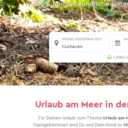
100% hundefreundliche Unterk
Wohin möchtest Du?
An
Cuxhaven
1.000+ 
Urlaub am Meer in de
Für Deinen Urlaub zum Thema
Urlaub am 
GastgeberInnen sind Du und Dein Hund zu
1