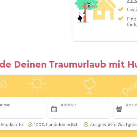
Sie 
Last
Find
funk
nde Deinen Traumurlaub mit H
reise
Abreise
Anzah
Unterkünfte
100% hundefreundlich
Ausgewählte Gastgeber