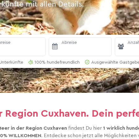
ünfte mit allen Details.
reise
Abreise
Anzah
Unterkünfte
100% hundefreundlich
Ausgewählte Gastgeber
r Region Cuxhaven. Dein perf
Meer in der Region Cuxhaven
findest Du hier
1 wirklich hun
00% WILLKOMMEN
. Entdecke schon jetzt alle Möglichkeiten