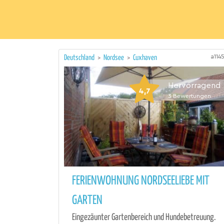
a114
Deutschland
>
Nordsee
>
Cuxhaven
Hervorragend
4,7
3
Bewertungen
FERIENWOHNUNG NORDSEELIEBE MIT
GARTEN
Eingezäunter Gartenbereich und Hundebetreuung.