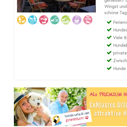
genießen? L
Wingst und 
schöne Tag
Ferien
Hundes
Viele 
Hundeb
privat
Zwisch
Hunde 