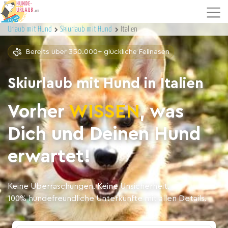
Urlaub mit Hund
Skiurlaub mit Hund
Italien
Bereits über 350.000+ glückliche Fellnasen
Skiurlaub mit Hund in Italien
Vorher
WISSEN
, was
Dich und Deinen Hund
erwartet!
Keine Überraschungen. Keine Unsicherheit.
100% hundefreundliche Unterkünfte mit allen Details.