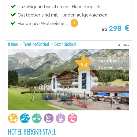
Unzählige Aktivitäten mit Hund möglich
Gastgeber sind mit Hunden aufgewachsen
2
Hunde pro Wohneinheit
298
ab
Italien
>
Trentino-Südtirol
>
Bozen Südtirol
a11043
Fabelhaft
4,3
2
Bewertungen
HOTEL BERGKRISTALL