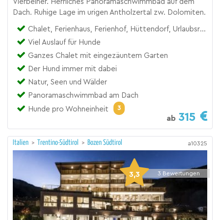
Vierbeiner. Herrliches Panoramaschwimmbad auf dem
Dach. Ruhige Lage im urigen Antholzertal zw. Dolomiten.
Chalet, Ferienhaus, Ferienhof, Hüttendorf, Urlaubsresort, Zimmer
Viel Auslauf für Hunde
Ganzes Chalet mit eingezäuntem Garten
Der Hund immer mit dabei
Natur, Seen und Wälder
Panoramaschwimmbad am Dach
3
Hunde pro Wohneinheit
315
ab
Italien
>
Trentino-Südtirol
>
Bozen Südtirol
a10325
3,3
3
Bewertungen