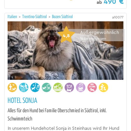
490
ab
Italien
>
Trentino-Südtirol
>
Bozen Südtirol
a10077
Außergewöhnlich
4,8
14
Bewertungen
HOTEL SONJA
Alles für den Hund bei Familie Oberschmied in Südtirol, inkl.
Schwimmteich
In unserem Hundehotel Sonja in Steinhaus wird Ihr Hund