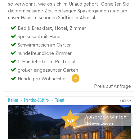
so verwöhnt, wie es sich im Urlaub gehört. Genießen Sie
die gemeinsame Zeit bei langen Spaziergängen rund um
unser Haus im schönen Südtiroler Ahrntal.
Bed & Breakfast, Hotel, Zimmer
Speisesaal mit Hund
Schwimmteich im Garten
hundefreundliche Zimmer
1. Hundehotel im Pustertal
großer eingezäunter Garten
4
Hunde pro Wohneinheit
Preis auf Anfrage
Italien
>
Trentino-Südtirol
>
Trient
a11389
Außergewöhnlich
4,9
13
Bewertungen