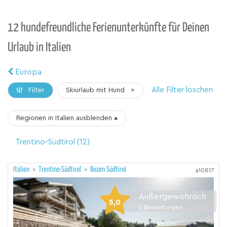
12 hundefreundliche Ferienunterkünfte für Deinen
Urlaub in Italien
Europa
Alle Filter löschen
Skiurlaub mit Hund
×
Filter
Regionen in Italien
ausblenden
▴
Trentino-Südtirol
(12)
Italien
>
Trentino-Südtirol
>
Bozen Südtirol
a10817
Außergewöhnlich
5,0
5
Bewertungen