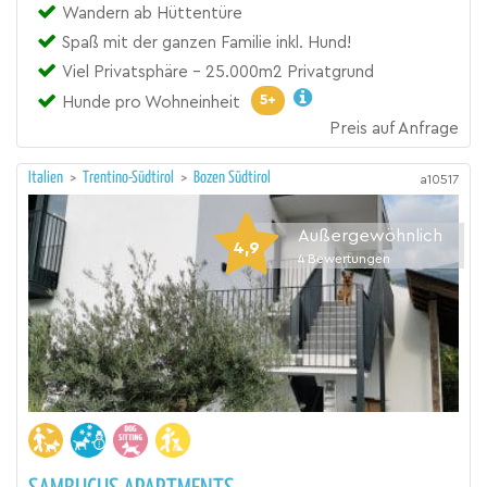
Wandern ab Hüttentüre
Spaß mit der ganzen Familie inkl. Hund!
Viel Privatsphäre - 25.000m2 Privatgrund
5+
Hunde pro Wohneinheit
Preis auf Anfrage
Italien
>
Trentino-Südtirol
>
Bozen Südtirol
a10517
Außergewöhnlich
4,9
4
Bewertungen