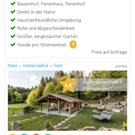
Bauernhof, Ferienhaus, Ferienhof
Direkt in der Natur
Haustierfreundliche Umgebung
Ruhe und Abgeschiedenheit
Großer, eingezäunter Garten
3
Hunde pro Wohneinheit
Preis auf Anfrage
Italien
>
Trentino-Südtirol
>
Trient
a10966
Außergewöhnlich
5,0
3
Bewertungen