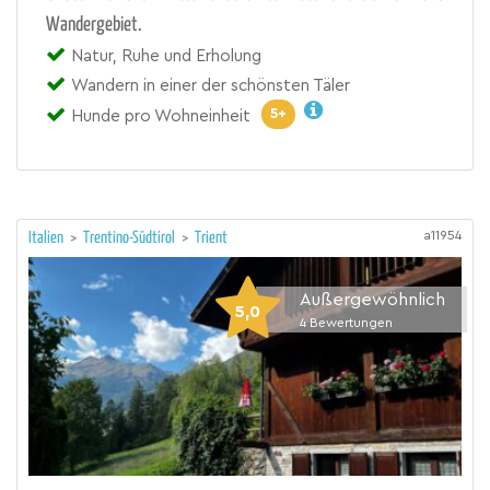
Wandergebiet.
Natur, Ruhe und Erholung
Wandern in einer der schönsten Täler
5+
Hunde pro Wohneinheit
a11954
Italien
>
Trentino-Südtirol
>
Trient
Außergewöhnlich
5,0
4
Bewertungen