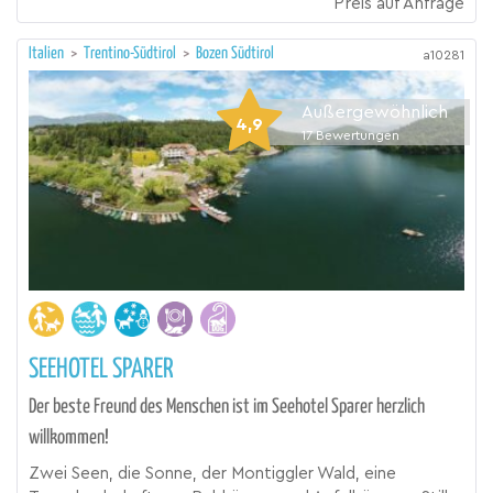
Preis auf Anfrage
Italien
>
Trentino-Südtirol
>
Bozen Südtirol
a10281
Außergewöhnlich
4,9
17
Bewertungen
SEEHOTEL SPARER
Der beste Freund des Menschen ist im Seehotel Sparer herzlich
willkommen!
Zwei Seen, die Sonne, der Montiggler Wald, eine