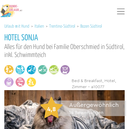
Urlaub mit Hund
>
Italien
>
Trentino-Südtirol
>
Bozen Südtirol
HOTEL SONJA
Alles für den Hund bei Familie Oberschmied in Südtirol,
inkl. Schwimmteich
Bed & Breakfast, Hotel,
Zimmer - a10077
Außergewöhnlich
4,8
14
Bewertungen