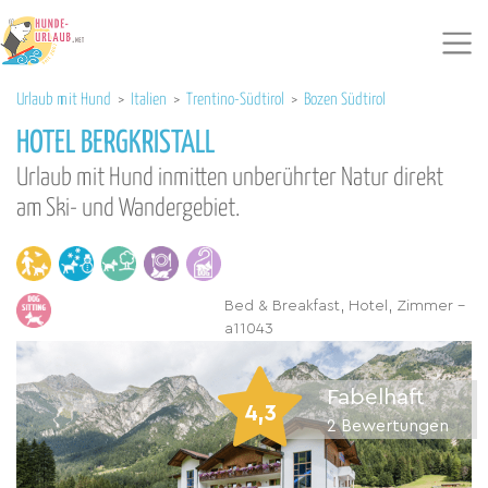
Urlaub mit Hund
>
Italien
>
Trentino-Südtirol
>
Bozen Südtirol
HOTEL BERGKRISTALL
Urlaub mit Hund inmitten unberührter Natur direkt
am Ski- und Wandergebiet.
Bed & Breakfast, Hotel, Zimmer -
a11043
Fabelhaft
4,3
2
Bewertungen