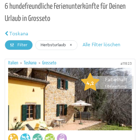
6 hundefreundliche Ferienunterkünfte für Deinen
Urlaub in Grosseto
Toskana
Alle Filter löschen
Herbsturlaub
×
Filter
Italien
>
Toskana
>
Grosseto
a11823
Fabelhaft
4,2
1
Bewertung