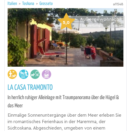
Italien
>
Toskana
>
Grosseto
a11548
Außergewöhnlich
5,0
1
Bewertung
LA CASA TRAMONTO
In herrlich ruhiger Alleinlage mit Traumpanorama über die Hügel &
das Meer
Einmalige Sonnenuntergänge über dem Meer erleben Sie
im romantisches Ferienhaus in der Maremma, der
Südtoskana. Abgeschieden, umgeben von einem