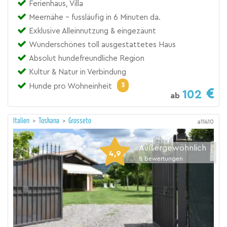
Ferienhaus, Villa
Meernähe - fussläufig in 6 Minuten da.
Exklusive Alleinnutzung & eingezäunt
Wunderschönes toll ausgestattetes Haus
Absolut hundefreundliche Region
Kultur & Natur in Verbindung
3
Hunde pro Wohneinheit
102
ab
Italien
>
Toskana
>
Grosseto
a11410
Außergewöhnlich
4,9
8
Bewertungen