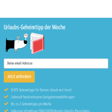
Urlaubs-Geheimtipp der Woche
ECHTE Geheimtipps für Deinen Urlaub mit Hund
Liebevoll handverlesene Gastgeberempfehlungen
Bis zu 2 Geheimtipps pro Woche
Inklusive attraktiven EXKLUSIVEN Hunde-Urlaubs-Pauschalen