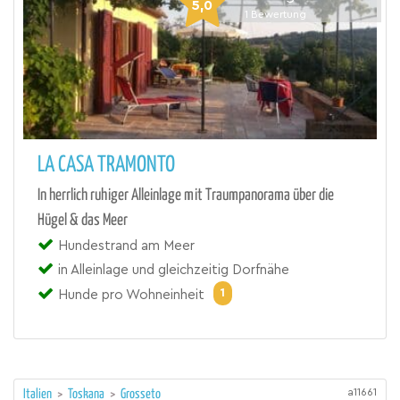
5,0
1
Bewertung
LA CASA TRAMONTO
In herrlich ruhiger Alleinlage mit Traumpanorama über die
Hügel & das Meer
Hundestrand am Meer
in Alleinlage und gleichzeitig Dorfnähe
1
Hunde pro Wohneinheit
a11661
Italien
>
Toskana
>
Grosseto