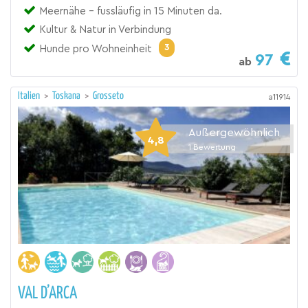
Meernähe - fussläufig in 15 Minuten da.
Kultur & Natur in Verbindung
3
Hunde pro Wohneinheit
97
ab
Italien
>
Toskana
>
Grosseto
a11914
Außergewöhnlich
4,8
1
Bewertung
VAL D’ARCA