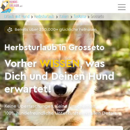
Urlaub mit Hund
Herbsturlaub
Italien
Toskana
Grosseto
Bereits über 350.000+ glückliche Fellnasen
Herbsturlaub in Grosseto
Vorher
WISSEN
, was
Dich und Deinen Hund
erwartet!
Keine Überraschungen. Keine Unsicherheit.
100% hundefreundliche Unterkünfte mit allen Details.