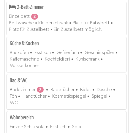
2-Bett-Zimmer
Einzelbett
2
Bettwäsche
Kleiderschrank
Platz für Babybett
Platz für Zustellbett
Ein Zustellbett möglich.
Küche & Kochen
Backofen
Esstisch
Gefrierfach
Geschirrspüler
Kaffemaschine
Kochfeld(er)
Kühlschrank
Wasserkocher
Bad & WC
Badezimmer
2
Badetücher
Bidet
Dusche
Fön
Handtücher
Kosmetikspiegel
Spiegel
WC
Wohnbereich
Einzel- Schlafsofa
Esstisch
Sofa