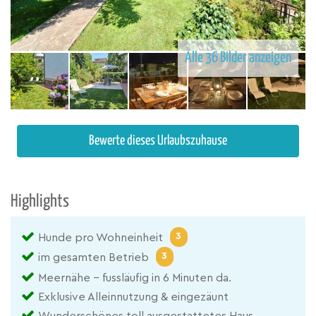
Alle 36 Bilder anzeigen
Bewerte dieses Urlaubszuhause
Highlights
3
Hunde pro Wohneinheit
3
im gesamten Betrieb
Meernähe - fussläufig in 6 Minuten da.
Exklusive Alleinnutzung & eingezäunt
Wunderschönes toll ausgestattetes Haus