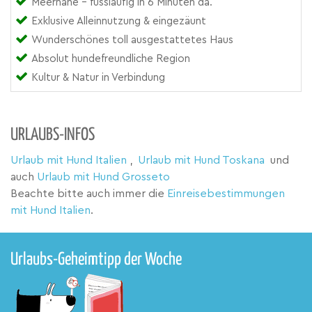
Meernähe - fussläufig in 6 Minuten da.
Exklusive Alleinnutzung & eingezäunt
Wunderschönes toll ausgestattetes Haus
Absolut hundefreundliche Region
Kultur & Natur in Verbindung
URLAUBS-INFOS
Urlaub mit Hund Italien
,
Urlaub mit Hund Toskana
und
auch
Urlaub mit Hund Grosseto
Beachte bitte auch immer die
Einreisebestimmungen
mit Hund Italien
.
Urlaubs-Geheimtipp der Woche