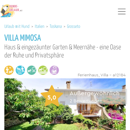
Urlaub mit Hund
>
Italien
>
Toskana
>
Grosseto
VILLA MIMOSA
Haus & eingezäunter Garten & Meernähe - eine Oase
der Ruhe und Privatsphäre
Ferienhaus, Villa - a12184
Außergewöhnlich
5,0
2
Bewertungen