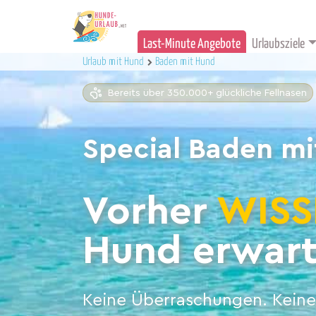
Last-Minute Angebote
Urlaubsziele
Urlaub mit Hund
Baden mit Hund
Bereits über 350.000+ glückliche Fellnasen
Special Baden m
Vorher
WISS
Hund erwart
Keine Überraschungen. Keine