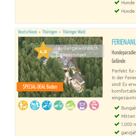
Hunde 
Hunde 
Deutschland
>
Thüringen
>
Thüringer Wald
FERIENANL
Außergewöhnlich
4,8
Hundeparadie
55
Bewertungen
Gelände
Perfekt fü
In der Feri
sind! Es er
SPECIAL-DEAL Baden
komfortable
eingezäunt
Bungalow,
Mitten 
1.000 
ganzjäh