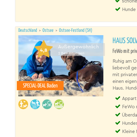
schöne
Hunde 
Deutschland
>
Ostsee
>
Ostsee-Festland (SH)
HAUS SOL
Außergewöhnlich
4,8
FeWo mit pri
2
Bewertungen
Ruhig am Or
liebevoll g
mit private
einen eigen
SPECIAL-DEAL Baden
Haus. Hun
Appart
FeWo m
Überda
Hundes
Kleine 