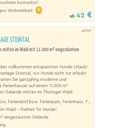
wohnen kostenlos!
3
pro Wohneinheit
42
ab
a10147
AGE STEINTAL
s mitten im Wald mit 11.000 m² eingezäuntem
r den vollkommen entspannten Hunde-Urlaub!
enanlage Steintal, wo Hunde nicht nur erlaubt
warten Sie ganzjährig moderne und
 Ferienhäuser auf einem 11.000 m²
en Gelände mitten im Thüringer Wald.
 Feriendorf bzw. Ferienpark, Ferienhaus, Ferienhof, Villa
im Wald - Freiheit für Hunde!
m² eingezäuntes Gelände
rig