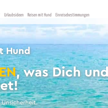
Urlaubsideen
Reisen mit Hund
Einreisebestimmungen
it Hund
EN
, was Dich un
et!
 Unsicherheit.