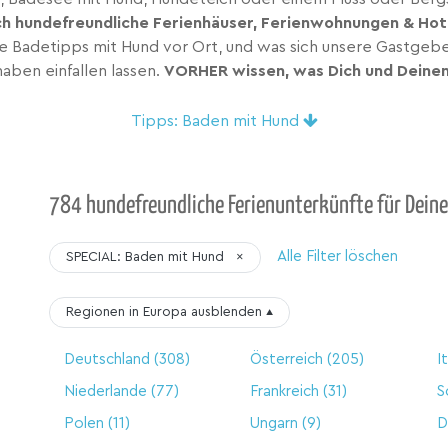
ch hundefreundliche Ferienhäuser, Ferienwohnungen & Hot
lle Badetipps mit Hund vor Ort, und was sich unsere Gastge
aben einfallen lassen.
VORHER wissen, was Dich und Deine
Tipps: Baden mit Hund
784 hundefreundliche Ferienunterkünfte für Deine
Alle Filter löschen
SPECIAL: Baden mit Hund
×
Regionen in Europa
ausblenden
▴
Deutschland
(308)
Österreich
(205)
I
Niederlande
(77)
Frankreich
(31)
S
Polen
(11)
Ungarn
(9)
D