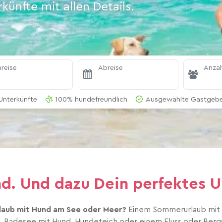
ünfte mit allen Details.
reise
Abreise
Anzah
Unterkünfte
100% hundefreundlich
Ausgewählte Gastgeber
d. Und dazu Dein perfektes U
laub mit Hund am See oder Meer?
Einem Sommerurlaub mit B
 Badesee mit Hund, Hundeteich oder einem Fluss oder Bergs