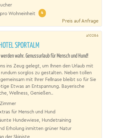
aucher
4
pro Wohneinheit
Preis auf Anfrage
a10286
OTEL SPORTALM
werden wahr. Genussurlaub für Mensch und Hund!
ns ins Zeug gelegt, um Ihnen den Urlaub mit
rundum sorglos zu gestalten. Neben tollen
 gemeinsam mit Ihrer Fellnase bleibt so für Sie
ötige Etwas an Entspannung. Bayerische
he, Wellness, Genießen..
 Zimmer
Extras für Mensch und Hund
äunte Hundewiese, Hundetraining
nd Erholung inmitten grüner Natur
an der Skipiste