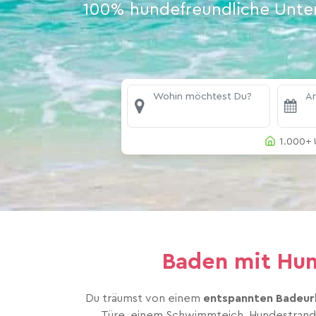
100% hundefreundliche Unterk
Wohin möchtest Du?
An
1.000+ 
Baden mit Hun
Du träumst von einem
entspannten Badeur
Türe, einem Schwimmteich, Hundestrand,