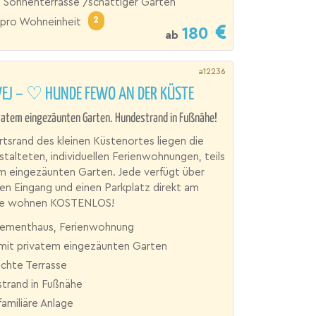
 Sonnenterrasse /schattiger Garten
2
pro Wohneinheit
180
ab
a12236
VEJ – ♡ HUNDE FEWO AN DER KÜSTE
vatem eingezäunten Garten. Hundestrand in Fußnähe!
tsrand des kleinen Küstenortes liegen die
estalteten, individuellen Ferienwohnungen, teils
m eingezäunten Garten. Jede verfügt über
en Eingang und einen Parkplatz direkt am
de wohnen KOSTENLOS!
ementhaus, Ferienwohnung
it privatem eingezäunten Garten
chte Terrasse
trand in Fußnähe
familiäre Anlage