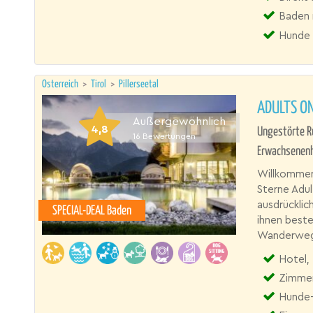
Baden 
Hunde 
Österreich
>
Tirol
>
Pillerseetal
ADULTS O
Außergewöhnlich
4,8
Ungestörte Ru
16
Bewertungen
Erwachsenenh
Willkommen 
Sterne Adul
ausdrücklic
SPECIAL-DEAL Baden
ihnen beste
Wanderwege
Hotel,
Zimmer
Hunde-