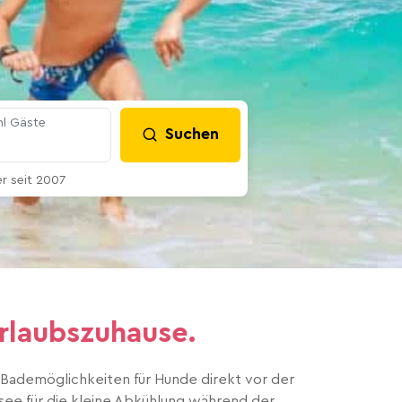
l Gäste
Suchen
 seit 2007
rlaubszuhause.
ademöglichkeiten für Hunde direkt vor der
ee für die kleine Abkühlung während der