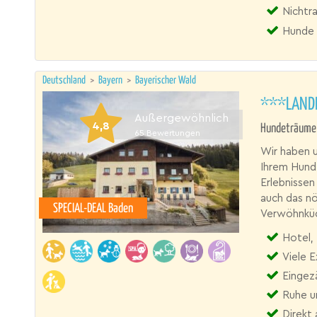
Nichtr
Hunde 
Deutschland
>
Bayern
>
Bayerischer Wald
***LANDH
Außergewöhnlich
4,8
Hundeträume 
65
Bewertungen
Wir haben u
Ihrem Hund 
Erlebnissen
auch das n
SPECIAL-DEAL Baden
Verwöhnküc
Hotel,
Viele 
Eingez
Ruhe u
Direkt 