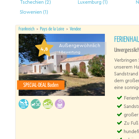
Tschechien
(2)
Luxemburg
(1)
N
Slowenien
(1)
Frankreich
>
Pays de la Loire
>
Vendee
FERIENHAU
Außergewöhnlich
4,8
Unvergesslich
1
Bewertung
Verbringen 
unserem Hau
Sandstrand 
dem großen
SPECIAL-DEAL Baden
eine sonnig
Ferienh
Sandst
großer
Zu Fuß
hundef