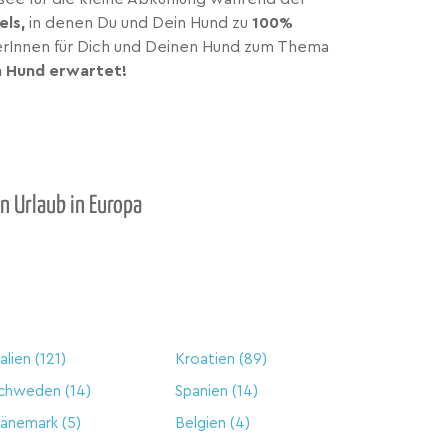
els,
in denen Du und Dein Hund zu
100%
berInnen für Dich und Deinen Hund zum Thema
n Hund erwartet!
n Urlaub in Europa
talien
(121)
Kroatien
(89)
chweden
(14)
Spanien
(14)
änemark
(5)
Belgien
(4)