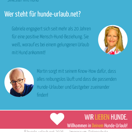
Silvester mit Hund
Wer steht für hunde-urlaub.net?
Gabriela engagiert sich seit mehr als 20 Jahren
für eine positive Mensch-Hund-Beziehung. Sie
weiß, worauf es bei einem gelungenen Urlaub
mit Hund ankommt!
Martin sorgt mit seinem Know-How dafür, dass
alles reibungslos läuft und dass die passenden
Hunde-Urlauber und Gastgeber zueinander
finden!
WIR
LIEBEN
HUNDE.
Willkommen in
Deinem
Hunde-Urlaub!