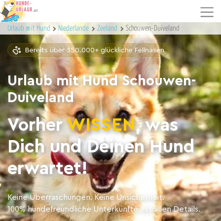
Urlaub mit Hund
Niederlande
Zeeland
Schouwen-Duiveland
Bereits über 350.000+ glückliche Fellnasen
Urlaub mit Hund Schouwen-
Duiveland
Vorher
WISSEN
, was
Dich und Deinen Hund
erwartet!
Keine Überraschungen. Keine Unsicherheit.
100% hundefreundliche Unterkünfte mit allen Details.