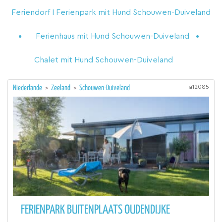
Feriendorf I Ferienpark mit Hund Schouwen-Duiveland
Ferienhaus mit Hund Schouwen-Duiveland
Chalet mit Hund Schouwen-Duiveland
a12085
Niederlande
>
Zeeland
>
Schouwen-Duiveland
FERIENPARK BUITENPLAATS OUDENDIJKE