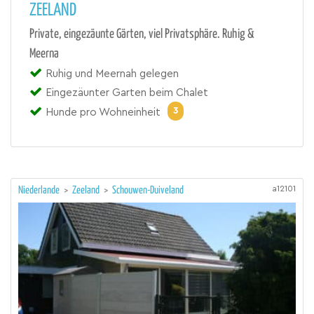
ZEELAND
Private, eingezäunte Gärten, viel Privatsphäre. Ruhig &
Meerna
Ruhig und Meernah gelegen
Eingezäunter Garten beim Chalet
3
Hunde pro Wohneinheit
a12101
Niederlande
>
Zeeland
>
Schouwen-Duiveland