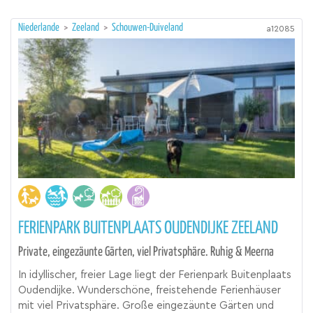
Niederlande
>
Zeeland
>
Schouwen-Duiveland
a12085
FERIENPARK BUITENPLAATS OUDENDIJKE ZEELAND
Private, eingezäunte Gärten, viel Privatsphäre. Ruhig & Meerna
In idyllischer, freier Lage liegt der Ferienpark Buitenplaats
Oudendijke. Wunderschöne, freistehende Ferienhäuser
mit viel Privatsphäre. Große eingezäunte Gärten und