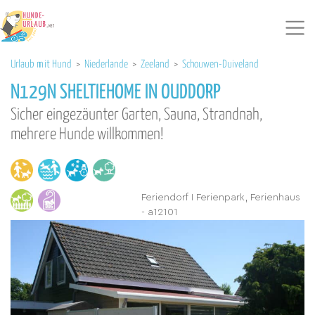
Urlaub mit Hund
>
Niederlande
>
Zeeland
>
Schouwen-Duiveland
N129N SHELTIEHOME IN OUDDORP
Sicher eingezäunter Garten, Sauna, Strandnah,
mehrere Hunde willkommen!
Feriendorf I Ferienpark, Ferienhaus
- a12101