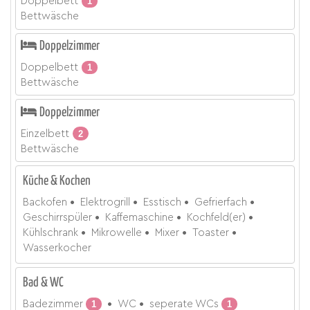
Doppelbett
1
Bettwäsche
Doppelzimmer
Doppelbett
1
Bettwäsche
Doppelzimmer
Einzelbett
2
Bettwäsche
Küche & Kochen
Backofen
Elektrogrill
Esstisch
Gefrierfach
Geschirrspüler
Kaffemaschine
Kochfeld(er)
Kühlschrank
Mikrowelle
Mixer
Toaster
Wasserkocher
Bad & WC
Badezimmer
1
WC
seperate WCs
1