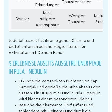
Touristenzahlen
Erkundungen
Kühl,
Weniger
Kulturver
Winter
ruhigere
Touristen
Stadtbes
Atmosphäre
Jede Jahreszeit hat ihren eigenen Charme und
bietet unterschiedliche Möglichkeiten für
Aktivitäten mit Deinem Hund.
5 ERLEBNISSE ABSEITS AUSGETRETENER PFADE
IN PULA - MEDULIN
Erkunde die versteckten Buchten von Kap
Kamenjak und genieße die Ruhe abseits der
Massen. Ein Urlaub mit Hund in Pula - Medulin
wird hier zu einem besonderen Erlebnis.
Besuche das charmante Dorf Fažana und
schlendere mit Deinem Hund durch die