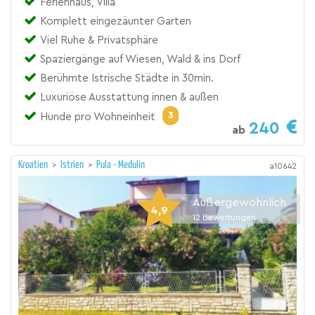
Ferienhaus, Villa
Komplett eingezäunter Garten
Viel Ruhe & Privatsphäre
Spaziergänge auf Wiesen, Wald & ins Dorf
Berühmte Istrische Städte in 30min.
Luxuriöse Ausstattung innen & außen
3
Hunde pro Wohneinheit
240
ab
Kroatien
>
Istrien
>
Pula - Medulin
a10642
Außergewöhnlich
4,9
12
Bewertungen