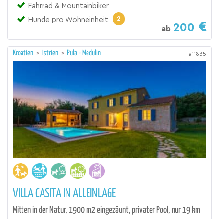
Fahrrad & Mountainbiken
2
Hunde pro Wohneinheit
200
ab
Kroatien
>
Istrien
>
Pula - Medulin
a11835
VILLA CASITA IN ALLEINLAGE
Mitten in der Natur, 1900 m2 eingezäunt, privater Pool, nur 19 km