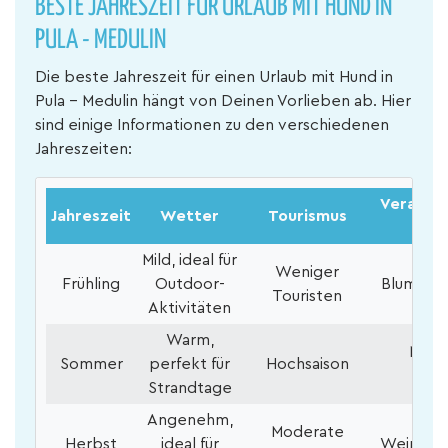
BESTE JAHRESZEIT FÜR URLAUB MIT HUND IN
PULA - MEDULIN
Die beste Jahreszeit für einen Urlaub mit Hund in
Pula - Medulin hängt von Deinen Vorlieben ab. Hier
sind einige Informationen zu den verschiedenen
Jahreszeiten:
Veransta
Jahreszeit
Wetter
Tourismus
Ak
Mild, ideal für
Weniger
Frühling
Outdoor-
Blumenfe
Touristen
Aktivitäten
Warm,
Musik
Sommer
perfekt für
Hochsaison
Sch
Strandtage
Angenehm,
Moderate
Herbst
ideal für
Weinfest