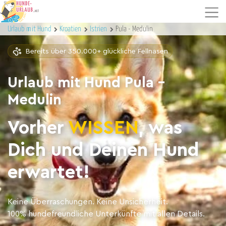
Urlaub mit Hund
Kroatien
Istrien
Pula - Medulin
Bereits über 350.000+ glückliche Fellnasen
Urlaub mit Hund Pula -
Medulin
Vorher
WISSEN
, was
Dich und Deinen Hund
erwartet!
Keine Überraschungen. Keine Unsicherheit.
100% hundefreundliche Unterkünfte mit allen Details.