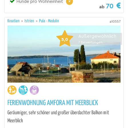
2
Hunde pro Wohneinheit
70
ab
Kroatien
>
Istrien
>
Pula - Medulin
a10557
Außergewöhnlich
5,0
7
Bewertungen
FERIENWOHNUNG AMFORA MIT MEERBLICK
Geräumiger, sehr schöner und großer überdachter Balkon mit
Meerblick