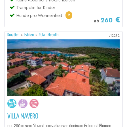
Keine Ausbruchsmöglichkeiten
Trampolin für Kinder
2
Hunde pro Wohneinheit
260
ab
Kroatien
>
Istrien
>
Pula - Medulin
a12292
VILLA MAVERO
nur 200 m vom Strand, umgeben von üppigem Grün und Blumen