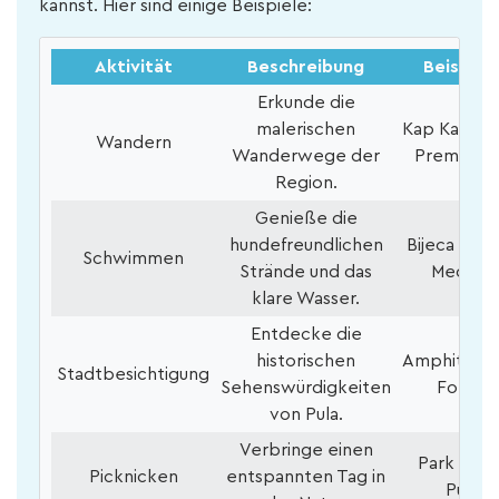
kannst. Hier sind einige Beispiele:
Aktivität
Beschreibung
Beispiel
Erkunde die
malerischen
Kap Kamenj
Wandern
Wanderwege der
Premantu
Region.
Genieße die
hundefreundlichen
Bijeca Stra
Schwimmen
Strände und das
Medulin
klare Wasser.
Entdecke die
historischen
Amphitheat
Stadtbesichtigung
Sehenswürdigkeiten
Forum
von Pula.
Verbringe einen
Park Šijan
Picknicken
entspannten Tag in
Pula