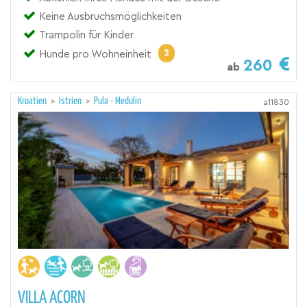
Keine Ausbruchsmöglichkeiten
Trampolin für Kinder
2
Hunde pro Wohneinheit
260
ab
Kroatien
>
Istrien
>
Pula - Medulin
a11830
VILLA ACORN