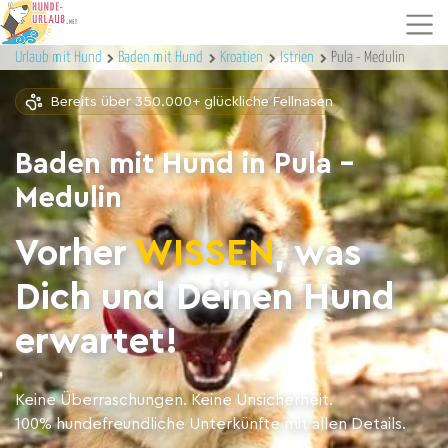
Urlaub mit Hund
Baden mit Hund
Kroatien
Istrien
Pula - Medulin
Bereits über 350.000+ glückliche Fellnasen
Baden mit Hund in Pula -
Medulin
Vorher
WISSEN
, was
Dich und Deinen Hund
erwartet!
Keine Überraschungen. Keine Unsicherheit.
100% hundefreundliche Unterkünfte mit allen Details.