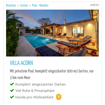
a11830
Kroatien
>
Istrien
>
Pula - Medulin
VILLA ACORN
Mit privatem Pool, komplett eingezäunter 900 m2 Garten, nur
3 km vom Meer
Komplett eingezäunter Garten
Viel Ruhe & Privatsphäre
3
Hunde pro Wohneinheit