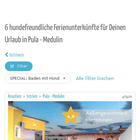
6 hundefreundliche Ferienunterkünfte für Deinen
Urlaub in Pula - Medulin
Istrien
Filter
Alle Filter löschen
SPECIAL: Baden mit Hund
×
Kroatien
>
Istrien
>
Pula - Medulin
a11419
Außergewöhnlich
4,9
4
Bewertungen