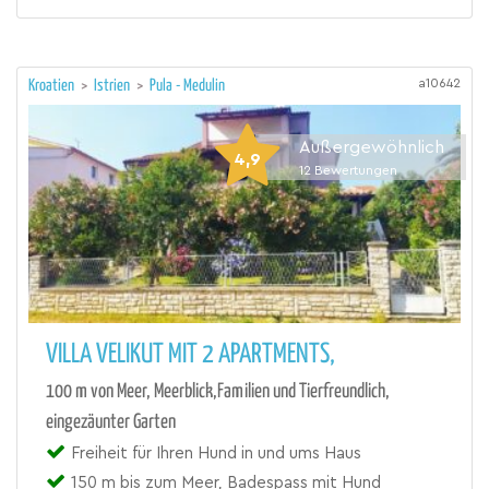
a10642
Kroatien
>
Istrien
>
Pula - Medulin
Außergewöhnlich
4,9
12
Bewertungen
VILLA VELIKUT MIT 2 APARTMENTS,
100 m von Meer, Meerblick,Familien und Tierfreundlich,
eingezäunter Garten
Freiheit für Ihren Hund in und ums Haus
150 m bis zum Meer, Badespass mit Hund