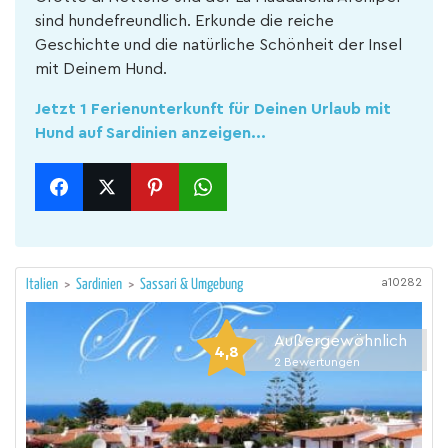
sind hundefreundlich. Erkunde die reiche
Geschichte und die natürliche Schönheit der Insel
mit Deinem Hund.
Jetzt 1 Ferienunterkunft für Deinen Urlaub mit
Hund auf Sardinien anzeigen...
a10282
Italien
>
Sardinien
>
Sassari & Umgebung
Außergewöhnlich
4,8
2
Bewertungen