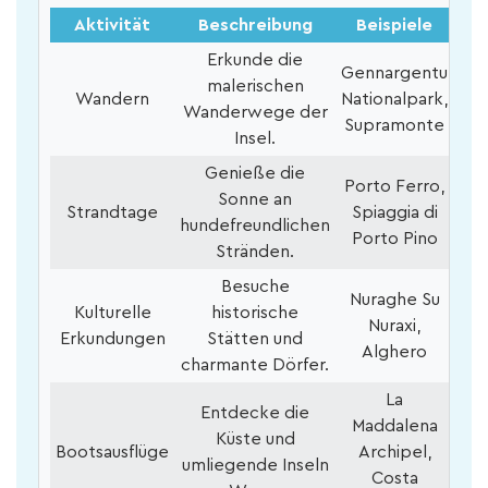
Aktivität
Beschreibung
Beispiele
Erkunde die
Gennargentu
malerischen
Wandern
Nationalpark,
Wanderwege der
Supramonte
Insel.
Genieße die
Porto Ferro,
Sonne an
Strandtage
Spiaggia di
hundefreundlichen
Porto Pino
Stränden.
Besuche
Nuraghe Su
Kulturelle
historische
Nuraxi,
Erkundungen
Stätten und
Alghero
charmante Dörfer.
La
Entdecke die
Maddalena
Küste und
Bootsausflüge
Archipel,
umliegende Inseln
Costa