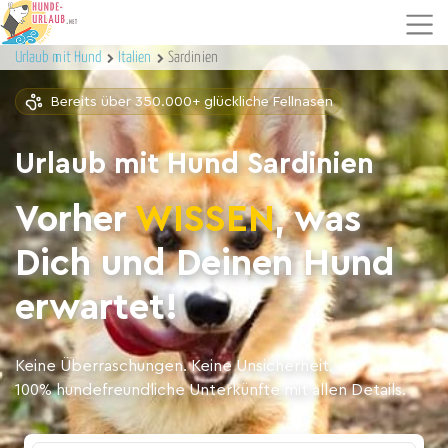
Urlaub mit Hund
Italien
Sardinien
Bereits über 350.000+ glückliche Fellnasen
Urlaub mit Hund Sardinien
Vorher
WISSEN
, was
Dich und Deinen Hund
erwartet!
Keine Überraschungen. Keine Unsicherheit.
100% hundefreundliche Unterkünfte mit allen Details.