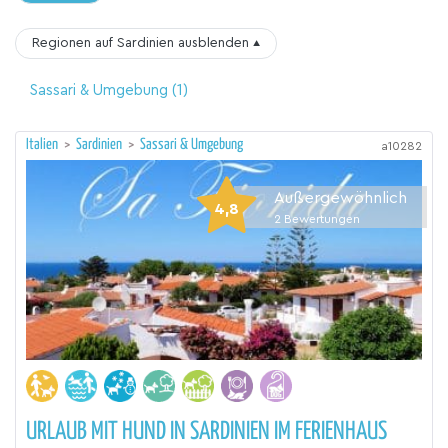
Regionen auf Sardinien
ausblenden
▴
Sassari & Umgebung
(1)
Italien
>
Sardinien
>
Sassari & Umgebung
a10282
Außergewöhnlich
4,8
2
Bewertungen
URLAUB MIT HUND IN SARDINIEN IM FERIENHAUS