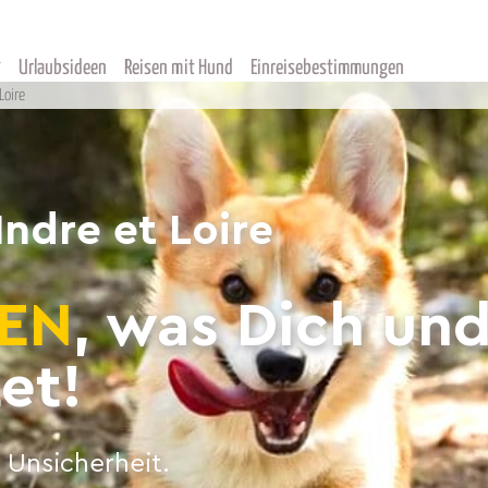
Urlaubsideen
Reisen mit Hund
Einreisebestimmungen
Loire
ndre et Loire
EN
, was Dich un
et!
 Unsicherheit.