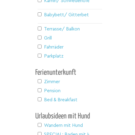
Kamin/ Schwedenofen
Babybett/ Gitterbett
Terrasse/ Balkon
Grill
Fahrräder
Parkplatz
Ferienunterkunft
Zimmer
Pension
Bed & Breakfast
Urlaubsideen mit Hund
Wandern mit Hund
SPECIAL: Baden mit Hund