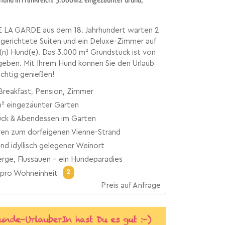
 LA GARDE aus dem 18. Jahrhundert warten 2
ingerichtete Suiten und ein Deluxe-Zimmer auf
e(n) Hund(e). Das 3.000 m² Grundstück ist von
eben. Mit Ihrem Hund können Sie den Urlaub
richtig genießen!
Breakfast, Pension, Zimmer
² eingezäunter Garten
ück & Abendessen im Garten
ren zum dorfeigenen Vienne-Strand
nd idyllisch gelegener Weinort
rge, Flussauen - ein Hundeparadies
2
pro Wohneinheit
Preis auf Anfrage