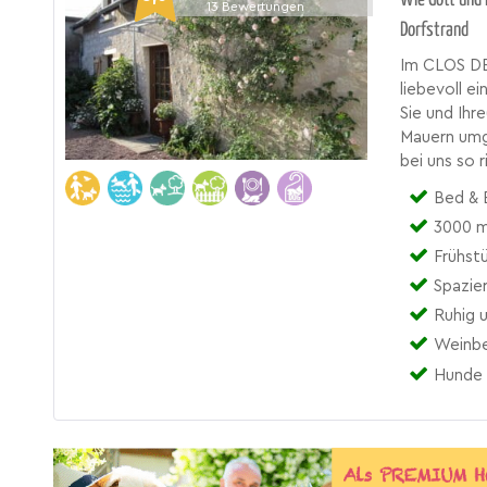
13
Bewertungen
Dorfstrand
Im CLOS DE
liebevoll e
Sie und Ihr
Mauern umg
bei uns so 
Bed & 
3000 m
Frühst
Spazie
Ruhig u
Weinbe
Hunde 