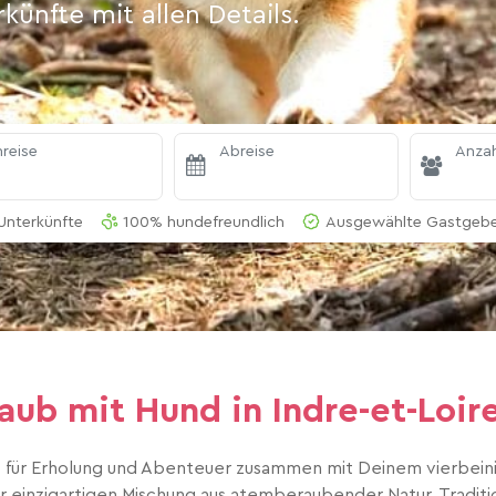
ünfte mit allen Details.
reise
Abreise
Anzah
Unterkünfte
100% hundefreundlich
Ausgewählte Gastgeber
ub mit Hund in Indre-et-Loire
 für Erholung und Abenteuer zusammen mit Deinem vierbeini
er einzigartigen Mischung aus atemberaubender Natur, Traditio