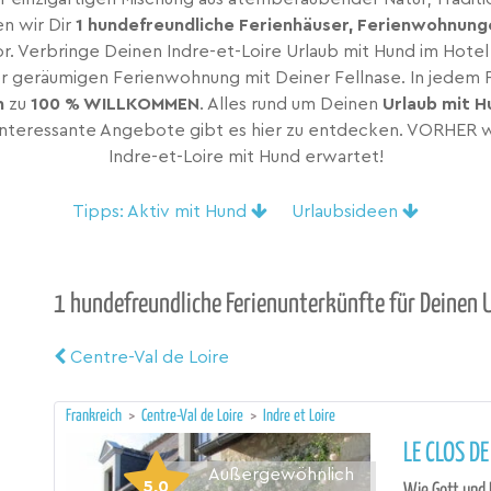
en wir Dir
1 hundefreundliche Ferienhäuser, Ferienwohnung
or. Verbringe Deinen Indre-et-Loire Urlaub mit Hund im Hote
er geräumigen Ferienwohnung mit Deiner Fellnase. In jedem 
n
zu
100 % WILLKOMMEN
. Alles rund um Deinen
Urlaub mit H
interessante Angebote gibt es hier zu entdecken. VORHER wi
Indre-et-Loire mit Hund erwartet!
Tipps: Aktiv mit Hund
Urlaubsideen
1 hundefreundliche Ferienunterkünfte für Deinen Ur
Centre-Val de Loire
Frankreich
>
Centre-Val de Loire
>
Indre et Loire
LE CLOS D
Außergewöhnlich
5,0
Wie Gott und 