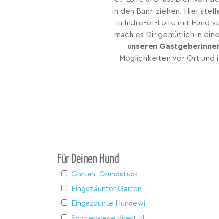
in den Bann ziehen. Hier stell
in Indre-et-Loire mit Hund v
mach es Dir gemütlich in ein
unseren GastgeberInne
Möglichkeiten vor Ort und 
Für Deinen Hund
Garten, Grundstück
Eingezäunter Garten
Eingezäunte Hundewiese
Spazierwege direkt ab Haus