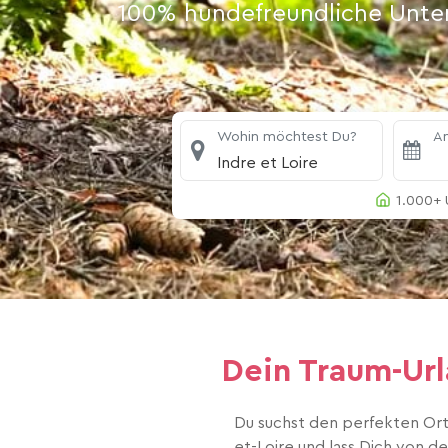
100% hundefreundliche Unterk
Wohin möchtest Du?
An
Indre et Loire
1.000+ 
Dein Traum-Urla
Du suchst den perfekten Ort
et-Loire und lass Dich von d