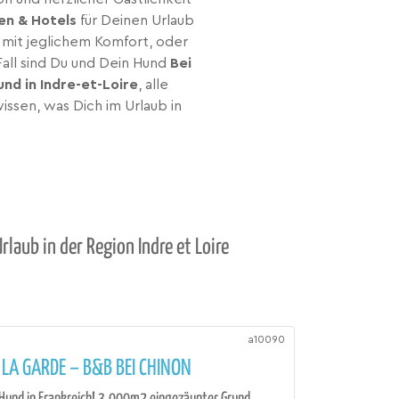
en & Hotels
für Deinen Urlaub
l mit jeglichem Komfort, oder
Fall sind Du und Dein Hund
Bei
und in Indre-et-Loire
, alle
ssen, was Dich im Urlaub in
laub in der Region Indre et Loire
a10090
E LA GARDE – B&B BEI CHINON
Hund in Frankreich! 3.000m2 eingezäunter Grund,