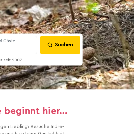
l Gäste
Suchen
 seit 2007
 beginnt hier...
gen Liebling? Besuche Indre-
n und herzlicher Gastlichkeit