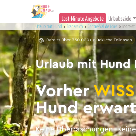
Last-Minute Angebote
Urlaubsziele
Urlaub mit Hund
Frankreich
Centre-Val de Loire
Indre et 
Bereits über 350.000+ glückliche Fellnasen
Urlaub mit Hund I
Vorher
WISS
Hund erwart
Keine Überraschungen. Keine