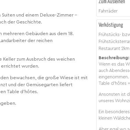
Zum Ausleihen
Fahrräder
en Suiten und einem Deluxe-Zimmer –
ch der Geschichte.
Verköstigung
n mehreren Gebäuden aus dem 18.
Frühstücks- bz
 Landarbeiter der reichen
Frühstücksterra
.
Restaurant
2
km
Beschreibung:
 Keller zum Ausbruch des weichen
Wenn es das We
 errichtet wurden.
auch Abendesse
eingenommen.
Linden bewachsen, die große Wiese ist mit
Table d'hôtes
zt und der Gemüsegarten liefert
den Table d’hôtes.
Ansonsten ist d
unseres Wohnzi
mgeben.
Ein besonderes 
kleinen Wäldch
Aber egal wo se