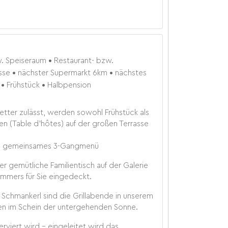
w. Speiseraum
Restaurant- bzw.
sse
nächster Supermarkt
6
km
nächstes
Frühstück
Halbpension
tter zulässt, werden sowohl Frühstück als
n (Table d’hôtes) auf der großen Terrasse
 = gemeinsames 3-Gangmenü
er gemütliche Familientisch auf der Galerie
mmers für Sie eingedeckt.
Schmankerl sind die Grillabende in unserem
en im Schein der untergehenden Sonne.
rviert wird – eingeleitet wird das