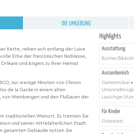
DIE UMGEBUNG
Highlights
Ausstattung
er Kette, reihen sich entlang der Loire
tvolle Erbe der französischen Noblesse,
Bücher/Bibliot
 Orléans und Angers zu ihrer Heimat
Aussenbereich
SCO, nur wenige Minuten von Chinon
Gartenmöbel
los de la Garde in einem alten
Unterstellmöglic
en, von Weinbergen und den Flußauen der
Lauschige Sitz
Für Kinder
em traditionellen Weinort. Es trennen Sie
Gitterbett
inon und seiner mittelalterlichen Stadt.
im gesamten Gebäude nutzen Sie