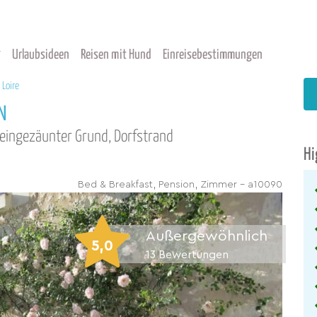
Urlaubsideen
Reisen mit Hund
Einreisebestimmungen
 Loire
N
 eingezäunter Grund, Dorfstrand
Hi
Bed & Breakfast, Pension, Zimmer - a10090
Außergewöhnlich
5,0
13
Bewertungen