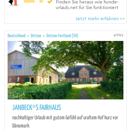
Finden Sie heraus wie hunde-
urlaub.net für Sie funktioniert
Jetzt mehr erfahren >>
a11762
Deutschland
>
Ostsee
>
Ostsee-Festland (SH)
JANBECK*S FAIRHAUS
nachhaltiger Urlaub mit gutem Gefühl auf uraltem Hof kurz vor
Dänemark