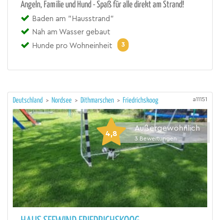
Angeln, Familie und Hund - Spaß für alle direkt am Strand!
Baden am "Hausstrand"
Nah am Wasser gebaut
3
Hunde pro Wohneinheit
a11151
Deutschland
>
Nordsee
>
Dithmarschen
>
Friedrichskoog
Außergewöhnlich
4,8
3
Bewertungen