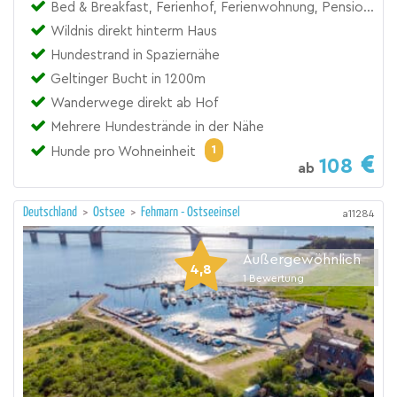
Bed & Breakfast, Ferienhof, Ferienwohnung, Pension, Zimmer
Wildnis direkt hinterm Haus
Hundestrand in Spaziernähe
Geltinger Bucht in 1200m
Wanderwege direkt ab Hof
Mehrere Hundestrände in der Nähe
1
Hunde pro Wohneinheit
108
ab
Deutschland
>
Ostsee
>
Fehmarn - Ostseeinsel
a11284
Außergewöhnlich
4,8
1
Bewertung