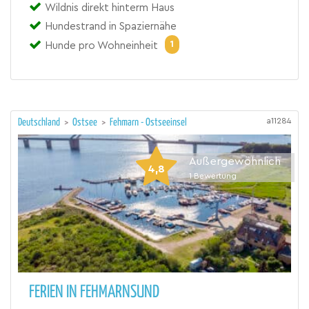
Wildnis direkt hinterm Haus
Hundestrand in Spaziernähe
1
Hunde pro Wohneinheit
a11284
Deutschland
>
Ostsee
>
Fehmarn - Ostseeinsel
Außergewöhnlich
4,8
1
Bewertung
FERIEN IN FEHMARNSUND