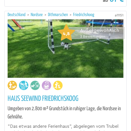
ab
Deutschland
>
Nordsee
>
Dithmarschen
>
Friedrichskoog
a11151
Außergewöhnlich
4,8
3
Bewertungen
HAUS SEEWIND FRIEDRICHSKOOG
Umgeben von 2.800 m² Grundstück in ruhiger Lage, die Nordsee in
Gehnähe.
"Das etwas andere Ferienhaus", abgelegen vom Trubel