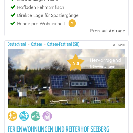
Hofladen Fehmarnfisch
Direkte Lage für Spaziergänge
2
Hunde pro Wohneinheit
Preis auf Anfrage
Deutschland
>
Ostsee
>
Ostsee-Festland (SH)
a10095
Hervorragend
4,5
9
Bewertungen
FERIENWOHNUNGEN UND REITERHOF SEEBERG