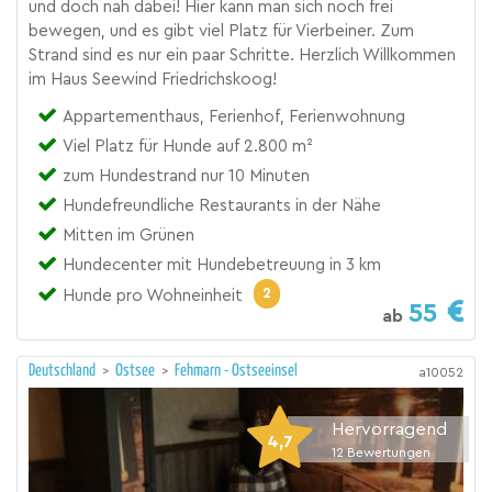
und doch nah dabei! Hier kann man sich noch frei
bewegen, und es gibt viel Platz für Vierbeiner. Zum
Strand sind es nur ein paar Schritte. Herzlich Willkommen
im Haus Seewind Friedrichskoog!
Appartementhaus, Ferienhof, Ferienwohnung
Viel Platz für Hunde auf 2.800 m²
zum Hundestrand nur 10 Minuten
Hundefreundliche Restaurants in der Nähe
Mitten im Grünen
Hundecenter mit Hundebetreuung in 3 km
2
Hunde pro Wohneinheit
55
ab
Deutschland
>
Ostsee
>
Fehmarn - Ostseeinsel
a10052
Hervorragend
4,7
12
Bewertungen