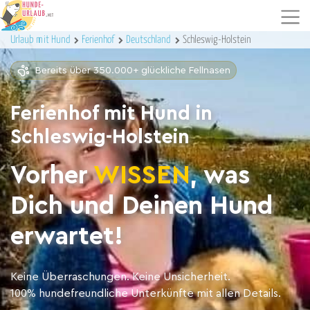
Urlaub mit Hund
Ferienhof
Deutschland
Schleswig-Holstein
Bereits über 350.000+ glückliche Fellnasen
Ferienhof mit Hund in
Schleswig-Holstein
Vorher
WISSEN
, was
Dich und Deinen Hund
erwartet!
Keine Überraschungen. Keine Unsicherheit.
100% hundefreundliche Unterkünfte mit allen Details.