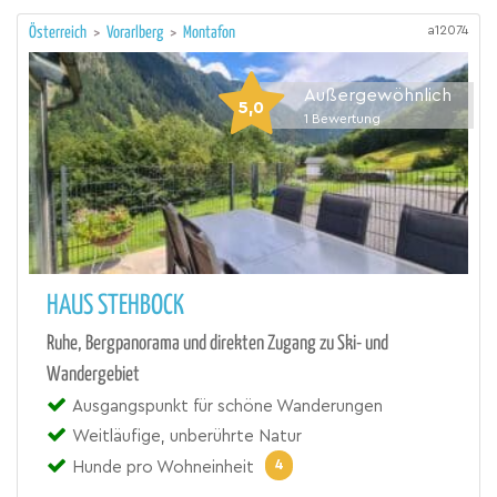
a12074
Österreich
>
Vorarlberg
>
Montafon
Außergewöhnlich
5,0
1
Bewertung
HAUS STEHBOCK
Ruhe, Bergpanorama und direkten Zugang zu Ski- und
Wandergebiet
Ausgangspunkt für schöne Wanderungen
Weitläufige, unberührte Natur
4
Hunde pro Wohneinheit