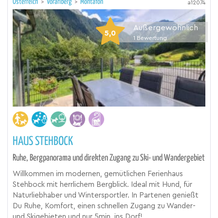
Österreich
>
Vorarlberg
>
Montafon
a12074
Außergewöhnlich
5,0
1
Bewertung
HAUS STEHBOCK
Ruhe, Bergpanorama und direkten Zugang zu Ski- und Wandergebiet
Willkommen im modernen, gemütlichen Ferienhaus
Stehbock mit herrlichem Bergblick. Ideal mit Hund, für
Naturliebhaber und Wintersportler. In Partenen genießt
Du Ruhe, Komfort, einen schnellen Zugang zu Wander-
und Skigebieten und nur 5min. ins Dorf!