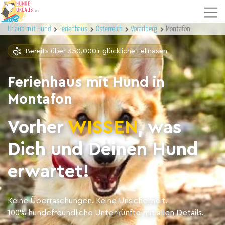
Urlaub mit Hund
Ferienhaus
Österreich
Vorarlberg
Montafon
Bereits über 350.000+ glückliche Fellnasen
Ferienhaus mit Hund in
Montafon
Vorher
WISSEN
, was
Dich und Deinen Hund
erwartet!
Keine Überraschungen. Keine Unsicherheit.
100% hundefreundliche Unterkünfte mit allen Details.