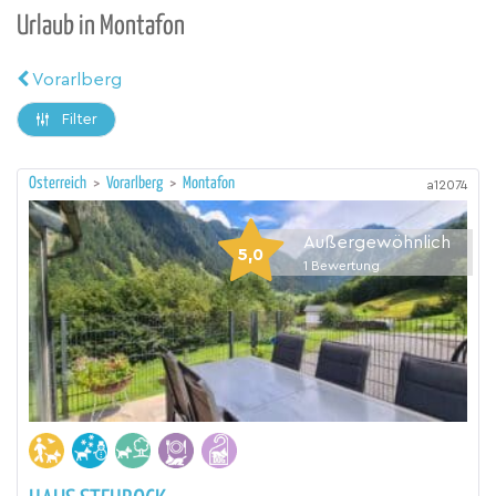
Urlaub in Montafon
Vorarlberg
Filter
Österreich
>
Vorarlberg
>
Montafon
a12074
Außergewöhnlich
5,0
1
Bewertung