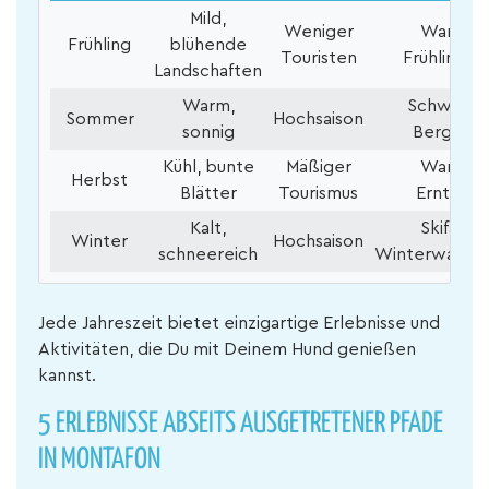
Mild,
Weniger
Wandern
Frühling
blühende
Touristen
Frühlingsf
Landschaften
Warm,
Schwimm
Sommer
Hochsaison
sonnig
Bergtour
Kühl, bunte
Mäßiger
Wandern
Herbst
Blätter
Tourismus
Erntefes
Kalt,
Skifahre
Winter
Hochsaison
schneereich
Winterwande
Jede Jahreszeit bietet einzigartige Erlebnisse und
Aktivitäten, die Du mit Deinem Hund genießen
kannst.
5 ERLEBNISSE ABSEITS AUSGETRETENER PFADE
IN MONTAFON