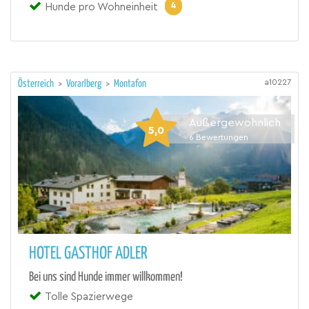
4
Hunde pro Wohneinheit
a10227
Österreich
>
Vorarlberg
>
Montafon
Außergewöhnlich
5,0
6
Bewertungen
HOTEL GASTHOF ADLER
Bei uns sind Hunde immer willkommen!
Tolle Spazierwege