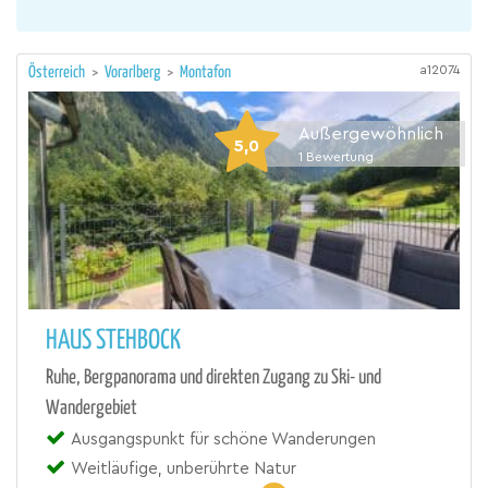
a12074
Österreich
>
Vorarlberg
>
Montafon
Außergewöhnlich
5,0
1
Bewertung
HAUS STEHBOCK
Ruhe, Bergpanorama und direkten Zugang zu Ski- und
Wandergebiet
Ausgangspunkt für schöne Wanderungen
Weitläufige, unberührte Natur