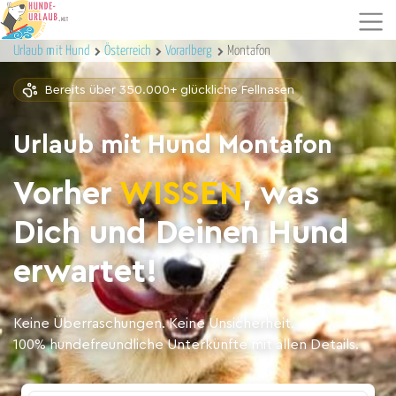
Urlaub mit Hund
Österreich
Vorarlberg
Montafon
Bereits über 350.000+ glückliche Fellnasen
Urlaub mit Hund Montafon
Vorher
WISSEN
, was
Dich und Deinen Hund
erwartet!
Keine Überraschungen. Keine Unsicherheit.
100% hundefreundliche Unterkünfte mit allen Details.