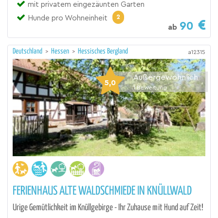
mit privatem eingezäunten Garten
2
Hunde pro Wohneinheit
90
ab
Deutschland
>
Hessen
>
Hessisches Bergland
a12315
Außergewöhnlich
5,0
1
Bewertung
FERIENHAUS ALTE WALDSCHMIEDE IN KNÜLLWALD
Urige Gemütlichkeit im Knüllgebirge - Ihr Zuhause mit Hund auf Zeit!