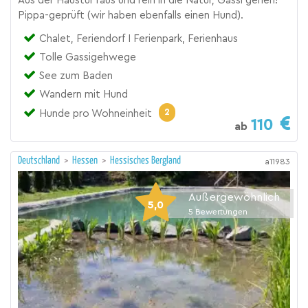
Aus der Haustür raus und rein in die Natur, Gassi gehen!
Pippa-geprüft (wir haben ebenfalls einen Hund).
Chalet, Feriendorf I Ferienpark, Ferienhaus
Tolle Gassigehwege
See zum Baden
Wandern mit Hund
2
Hunde pro Wohneinheit
110
ab
Deutschland
>
Hessen
>
Hessisches Bergland
a11983
Außergewöhnlich
5,0
5
Bewertungen