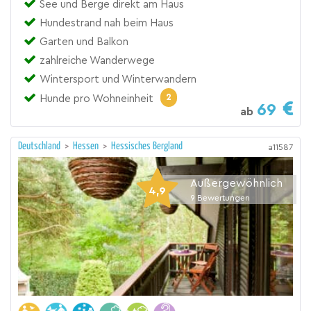
See und Berge direkt am Haus
Hundestrand nah beim Haus
Garten und Balkon
zahlreiche Wanderwege
Wintersport und Winterwandern
2
Hunde pro Wohneinheit
69
ab
Deutschland
>
Hessen
>
Hessisches Bergland
a11587
Außergewöhnlich
4,9
9
Bewertungen