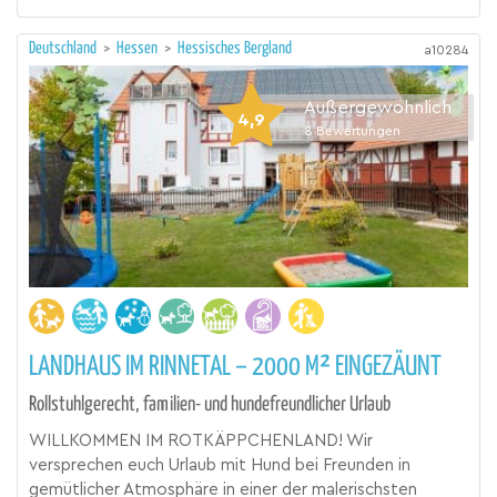
Deutschland
>
Hessen
>
Hessisches Bergland
a10284
Außergewöhnlich
4,9
8
Bewertungen
LANDHAUS IM RINNETAL – 2000 M² EINGEZÄUNT
Rollstuhlgerecht, familien- und hundefreundlicher Urlaub
WILLKOMMEN IM ROTKÄPPCHENLAND! Wir
versprechen euch Urlaub mit Hund bei Freunden in
gemütlicher Atmosphäre in einer der malerischsten