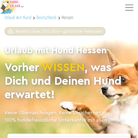
Urlaub mit Hund
Deutschland
Hessen
Bereits über 350.000+ glückliche Fellnasen
Urlaub mit Hund Hessen
Vorher
WISSEN
, was
Dich und Deinen Hund
erwartet!
Keine Überraschungen. Keine Unsicherheit.
100% hundefreundliche Unterkünfte mit allen Details.