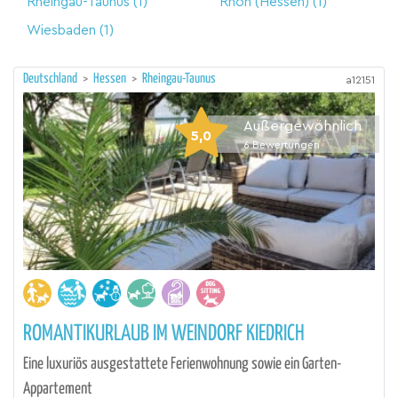
Rheingau-Taunus
(1)
Rhön (Hessen)
(1)
Wiesbaden
(1)
Deutschland
>
Hessen
>
Rheingau-Taunus
a12151
Außergewöhnlich
5,0
6
Bewertungen
ROMANTIKURLAUB IM WEINDORF KIEDRICH
Eine luxuriös ausgestattete Ferienwohnung sowie ein Garten-
Appartement