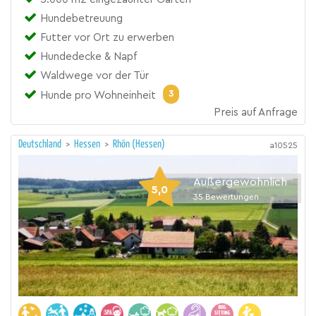
Hundebetreuung
Futter vor Ort zu erwerben
Hundedecke & Napf
Waldwege vor der Tür
3
Hunde pro Wohneinheit
Preis auf Anfrage
Deutschland
>
Hessen
>
Rhön (Hessen)
a10525
Außergewöhnlich
5,0
35
Bewertungen