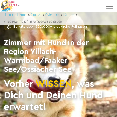
Urlaub mit Hund
Zimmer
Österreich
Kärnten
Villach-Warmbad/Faaker See/Ossiacher See
Bereits über 350.000+ glückliche Fellnasen
Zimmer mit Hund in der
Region Villach-
Warmbad/Faaker
See/Ossiacher See
Vorher
WISSEN
, was
Dich und Deinen Hund
erwartet!