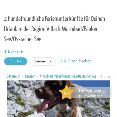
2 hundefreundliche Ferienunterkünfte für Deinen
Urlaub in der Region Villach-Warmbad/Faaker
See/Ossiacher See
Kärnten
Alle Filter löschen
Zimmer
×
Filter
Österreich
>
Kärnten
>
Villach-Warmbad/Faaker See/Ossiacher See
a10126
Hervorragend
4,7
15
Bewertungen