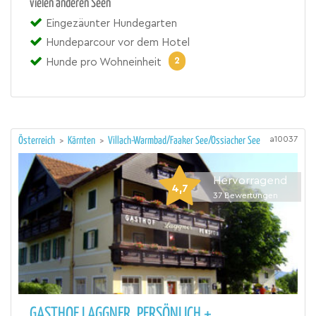
vielen anderen Seen
Eingezäunter Hundegarten
Hundeparcour vor dem Hotel
2
Hunde pro Wohneinheit
a10037
Österreich
>
Kärnten
>
Villach-Warmbad/Faaker See/Ossiacher See
Hervorragend
4,7
37
Bewertungen
GASTHOF LAGGNER. PERSÖNLICH +