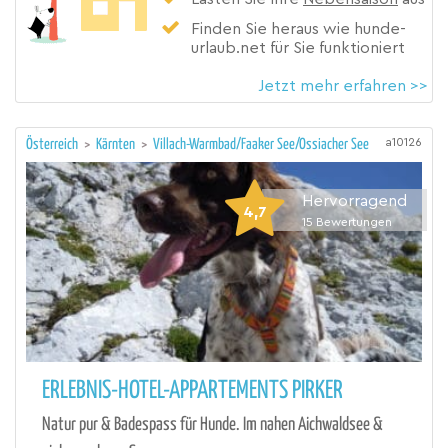
Finden Sie heraus wie hunde-
urlaub.net für Sie funktioniert
Jetzt mehr erfahren >>
a10126
Österreich
>
Kärnten
>
Villach-Warmbad/Faaker See/Ossiacher See
Hervorragend
4,7
15
Bewertungen
ERLEBNIS-HOTEL-APPARTEMENTS PIRKER
Natur pur & Badespass für Hunde. Im nahen Aichwaldsee &