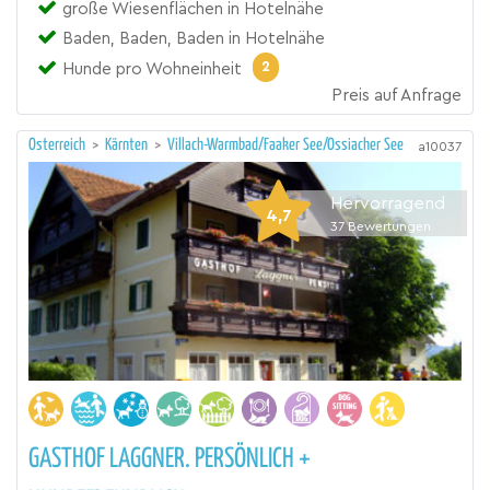
große Wiesenflächen in Hotelnähe
Baden, Baden, Baden in Hotelnähe
2
Hunde pro Wohneinheit
Preis auf Anfrage
Österreich
>
Kärnten
>
Villach-Warmbad/Faaker See/Ossiacher See
a10037
Hervorragend
4,7
37
Bewertungen
GASTHOF LAGGNER. PERSÖNLICH +